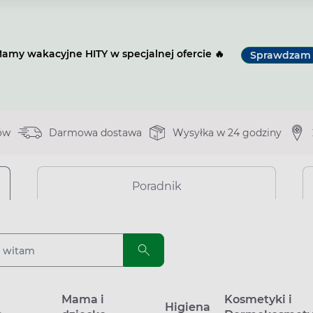
amy wakacyjne HITY w specjalnej ofercie 🔥
Sprawdzam
ów
Darmowa dostawa
Wysyłka w 24 godziny
Poradnik
a
Mama i
Kosmetyki i
Higiena