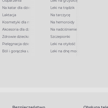
Odparzenia
Leki na grzybicę
Na katar dla dzieci
Leki na trądzik
Laktacja
Na tarczycę
Kosmetyki dla mam
Na hemoroidy
Akcesoria dla dzieci
Na nadciśnienie
Zdrowie dziecka
Szczepionki
Pielęgnacja dziecka
Leki na otyłość
Ból i gorączka u dzieci
Leki na dnę moczanową
Bezpieczeństwo
Obsługa tel