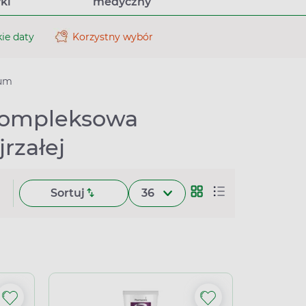
ki
medyczny
ie daty
Korzystny wybór
vum
kompleksowa
rzałej
Sortuj
36