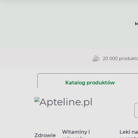
M
20 000 produkt
Katalog produktów
Witaminy i
Leki n
Zdrowie