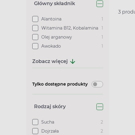
Główny składnik
3 pro
Alantoina
1
Witamina B12, Kobalamina
1
Olej arganowy
1
Awokado
1
Zobacz więcej
Tylko dostępne produkty
Rodzaj skóry
Sucha
2
Dojrzała
2