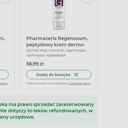
m,
Pharmaceris Regenovum,
peptydowy krem dermo-
regenerujący, 50 ml
jędrność skóry, zmarszczki, regenerujące,
ujędrniające, wygładzające
58,99 zł
łek miękkich
 do koszyka Pharmaceris Regenovum, żel, 400 ml
Dodaj do koszyka Pharmacer
Dodaj do koszyka
 więcej
Podana cena jest ceną maksymalną.
Dowiedz się więcej
teka ma prawo sprzedać zarezerwowany
 Nie dotyczy to leków refundowanych, w
ceny urzędowe.