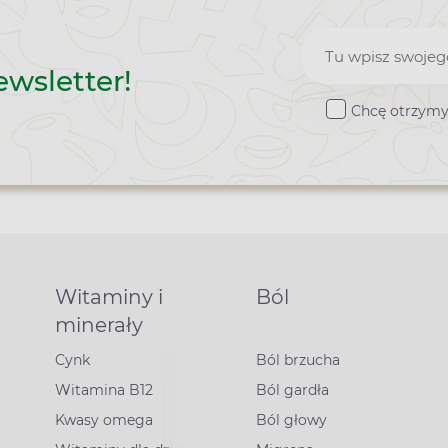
Zapisz
ewsletter!
do
Chcę otrzymy
newslette
Witaminy i
Ból
minerały
Cynk
Ból brzucha
Witamina B12
Ból gardła
Kwasy omega
Ból głowy