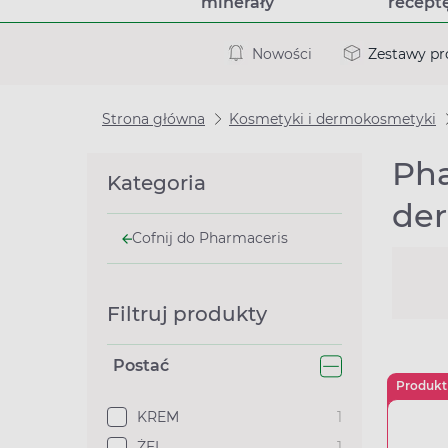
minerały
recept
Nowości
Zestawy p
Strona główna
Kosmetyki i dermokosmetyki
Ph
Kategoria
der
Cofnij do Pharmaceris
Filtruj produkty
Postać
Produkt
KREM
1
ŻEL
1