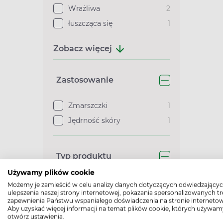
Wrażliwa
2
łuszcząca się
1
Zobacz więcej
Zastosowanie
Zmarszczki
1
Jędrność skóry
1
Typ produktu
Używamy plików cookie
Kosmetyk
2
Możemy je zamieścić w celu analizy danych dotyczących odwiedzającyc
ulepszenia naszej strony internetowej, pokazania spersonalizowanych tre
zapewnienia Państwu wspaniałego doświadczenia na stronie internetow
Aby uzyskać więcej informacji na temat plików cookie, których używam
Grupa wiekowa
otwórz ustawienia.