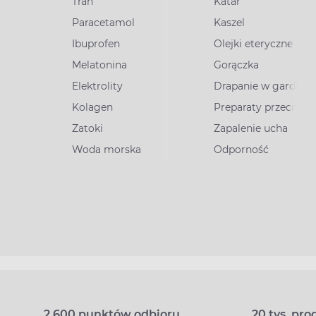
Tran
Katar
Paracetamol
Kaszel
Ibuprofen
Olejki eteryczne
Melatonina
Gorączka
Elektrolity
Drapanie w gardle
Kolagen
Preparaty przeciww
Zatoki
Zapalenie ucha
Woda morska
Odporność
2 600 punktów odbioru
20 tys. pr