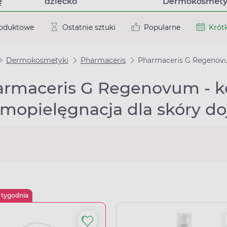
ę
dziecko
Dermokosmety
roduktowe
Ostatnie sztuki
Popularne
Krótk
Dermokosmetyki
Pharmaceris
Pharmaceris G Regeno
armaceris G Regenovum - 
mopielęgnacja dla skóry doj
 tygodnia