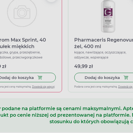
rom Max Sprint, 40
Pharmaceris Regenovu
ułek miękkich
żel, 400 ml
ączka, grypa, przeziębienie,
kojące, nawilżające, oczyszczające,
wbólowe, przeciwgorączkowe
odżywcze, wspierające
 zł
49,99 zł
Dodaj do koszyka Ibuprom Max Sprint, 40 kapsu
Dodaj
Dodaj do koszyka
Dodaj do koszyka
ena jest ceną maksymalną.
Dowiedz się więcej
Podana cena jest ceną maksymalną.
Dowiedz się
 podane na platformie są cenami maksymalnymi. Ap
ukt po cenie niższej od prezentowanej na platformie.
stosunku do których obowiązują 