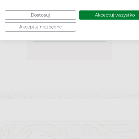
Dorosły
2
Dostosuj
Akceptuj wszystko
Akceptuj niezbędne
Dodatkowe cechy