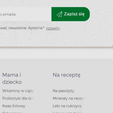
Zapisz się
*
wać newsletter Apteline
rozwiń>
ra
Mama i
Na receptę
dziecko
Witaminy w ciąży
Na pasożyty
Probiotyki dla dzieci
Minerały na receptę
Kwas foliowy
Leki na cukrzycę