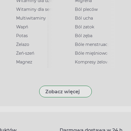
Witaminy dla dzieci
Migrena
Witaminy dla seniorów
Ból pleców
Multiwitaminy
Ból ucha
Wapń
Ból zatok
Potas
Ból zęba
irusowe
Żelazo
Bóle menstruacyjne
Żeń-szeń
Bóle mięśniowo-stawowe
Magnez
Kompresy żelowe
Zobacz więcej
oduktów
Darmowa dostawa w 24 h