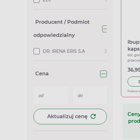
Producent / Podmiot
odpowiedzialny
Ibup
kaps
DR. IRENA ERIS S.A
2
ból, gor
przeci
36,99
Cena
Podana c
Ceny
Aktualizuj cenę
prod