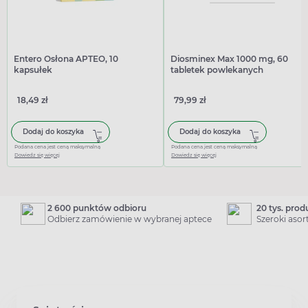
Entero Osłona APTEO, 10
Diosminex Max 1000 mg, 60
kapsułek
tabletek powlekanych
18,49 zł
79,99 zł
Dodaj do koszyka
Dodaj do koszyka
Podana cena jest ceną maksymalną
Podana cena jest ceną maksymalną
Dowiedz się więcej
Dowiedz się więcej
2 600 punktów odbioru
20 tys. pro
Odbierz zamówienie w wybranej aptece
Szeroki aso