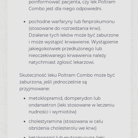
poinformować pacjenta, czy lek Poltram
Combo jest dla niego odpowiedni.
pochodne warfaryny lub fenprokumonu
(stosowane do rozrzedzania krwi).
Działanie tych leków może być zaburzone
i może wystąpić krwawienie. Wystąpienie
jakiegokolwiek przedłużonego lub
nieoczekiwanego krwawienia należy
natychmiast zgłosić lekarzowi.
Skuteczność leku Poltram Combo może być
zaburzona, jeśli jednocześnie są
przyjmowane:
metoklopramid, domperydon lub
ondansetron (leki stosowane w leczeniu
nudności i wymiotów)
cholestyramina (stosowana w celu
obniżenia cholesterolu we krwi)
ketokonazol lub erytromycyna (leki