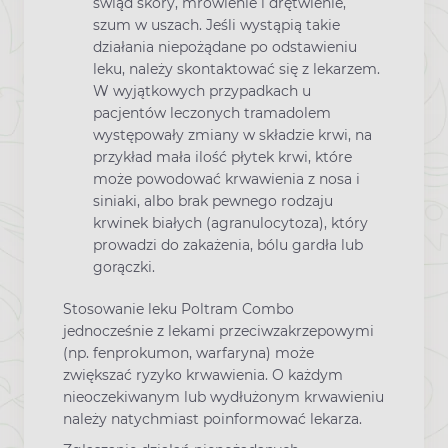
świąd skóry, mrowienie i drętwienie,
szum w uszach. Jeśli wystąpią takie
działania niepożądane po odstawieniu
leku, należy skontaktować się z lekarzem.
W wyjątkowych przypadkach u
pacjentów leczonych tramadolem
występowały zmiany w składzie krwi, na
przykład mała ilość płytek krwi, które
może powodować krwawienia z nosa i
siniaki, albo brak pewnego rodzaju
krwinek białych (agranulocytoza), który
prowadzi do zakażenia, bólu gardła lub
gorączki.
Stosowanie leku Poltram Combo
jednocześnie z lekami przeciwzakrzepowymi
(np. fenprokumon, warfaryna) może
zwiększać ryzyko krwawienia. O każdym
nieoczekiwanym lub wydłużonym krwawieniu
należy natychmiast poinformować lekarza.