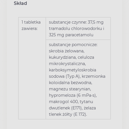
Skład
1 tabletka
substancje czynne: 37,5 mg
zawiera:
tramadolu chlorowodorku i
325 mg paracetamolu
substancje pomocnicze:
skrobia żelowana,
kukurydziana, celuloza
mikrokrystaliczna,
karboksymetyloskrobia
sodowa (Typ A), krzemionka
koloidalna bezwodna,
magnezu stearynian,
hypromeloza (6 mPa·s),
makrogol 400, tytanu
dwutlenek (E171), żelaza
tlenek żółty (E 172).