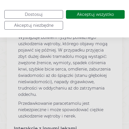
W przypadku przyjęcia zbyt dużej dawki leku
Dostosuj
Akceptuj wszystko
należy natychmiast skontaktować się z
lekarzem, nawet jeśli samopoczucie jest
Akceptuj niezbędne
dobre.
Występuje bowiem ryzyko poważnego
uszkodzenia wątroby, którego objawy mogą
pojawić się później. W przypadku przyjęcia
zbyt dużej dawki tramadolu mogą wystąpić:
zwężone źrenice, wymioty, spadek ciśnienia
krwi, szybkie bicie serca, omdlenie, zaburzenia
świadomości aż do śpiączki (stanu głębokiej
nieświadomości), napady drgawkowe,
trudności w oddychaniu aż do zatrzymania
oddechu.
Przedawkowanie paracetamolu jest
niebezpieczne i może spowodować ciężkie
uszkodzenie wątroby i nerek.
Interakcje z innymi lekami