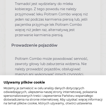
Tramadol jest wydzielany do mleka
kobiecego. Z tego powodu nie należy
przyjmować leku Poltram Combo więcej niż
jeden raz podczas karmienia piersią lub, jeśli
pacjentka przyjmuje lek Poltram Combo
więcej niż jeden raz, alternatywą jest
przerwanie karmienia piersią.
Prowadzenie pojazdów
Poltram Combo może powodować senność,
zawroty głowy lub zaburzenia widzenia. Nie
należy prowadzić pojazdów, obsługiwać
maszyn ani wykonywać innych czynności,
które wymagają czujności, dopóki nie ma się
Używamy plików cookie
pewności, jaka jest reakcja pacjenta na
Możemy je zamieścić w celu analizy danych dotyczących
Poltram Combo.
odwiedzających, ulepszenia naszej strony internetowej, pokazania
spersonalizowanych treści i zapewnienia Państwu wspaniałego
doświadczenia na stronie internetowej. Aby uzyskać więcej informacji
Dodatkowe informacje
na temat plików cookie, których używamy, otwórz ustawienia.