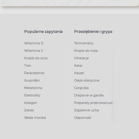
Popularne zapytania
Przeziębienie i grypa
Witamina D
Termometry
Witamina C
Krople do nosa
Krople do oczu
Inhalacje
Tran
Katar
Paracetamol
Kaszel
Ibuprofen
Olejki eteryczne
Melatonina
Gorączka
Elektrolity
Drapanie w gardle
Kolagen
Preparaty przeciwwirusowe
Zatoki
Zapalenie ucha
Woda morska
Odporność