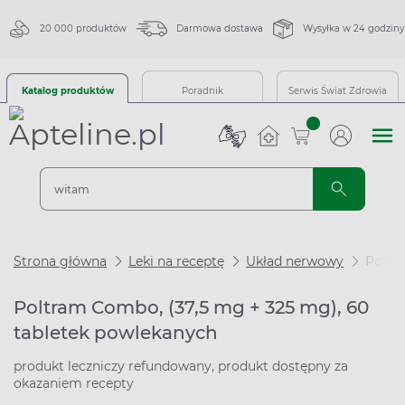
20 000 produktów
Darmowa dostawa
Wysyłka w 24 godziny
Katalog produktów
Poradnik
Serwis Świat Zdrowia
sztuk
Strona główna
Leki na receptę
Układ nerwowy
Poltr
Poltram Combo, (37,5 mg + 325 mg), 60
tabletek powlekanych
produkt leczniczy refundowany, produkt dostępny za
okazaniem recepty