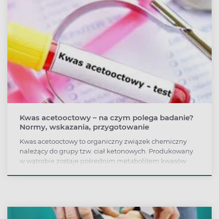
Optymalna wartość tej witaminy bierze udział w
syntezie, naprawie i metylacji DNA. Ma ona również
znaczenie dla spermatogenezy i płodności.
Kwas acetooctowy – na czym polega badanie?
Normy, wskazania, przygotowanie
Kwas acetooctowy to organiczny związek chemiczny
należący do grupy tzw. ciał ketonowych. Produkowany
w wątrobie zostaje pośrednim metabolitem kwasów
tłuszczowych. W organizmie człowieka odgrywa rolę
dodatkowego materiału genetycznego dla mózgu,
serca, mięśni bądź nerek. Kiedy warto zbadać poziom
kwasu acetooctowego? Wskazaniem do testu jest
podejrzenie kwasicy ketonowej. Wspomniane