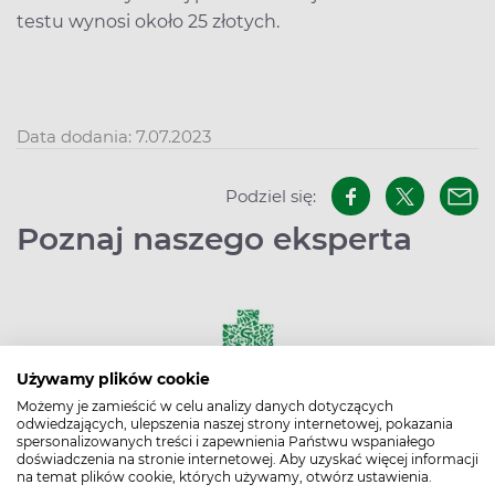
testu wynosi około 25 złotych.
Data dodania: 7.07.2023
Podziel się:
Poznaj naszego eksperta
Używamy plików cookie
Możemy je zamieścić w celu analizy danych dotyczących
odwiedzających, ulepszenia naszej strony internetowej, pokazania
Redakcja Apteline
spersonalizowanych treści i zapewnienia Państwu wspaniałego
doświadczenia na stronie internetowej. Aby uzyskać więcej informacji
W Apteline.pl nie tylko zarezerwujesz leki,
na temat plików cookie, których używamy, otwórz ustawienia.
suplementy diety, kosmetyki, testy diagnostyczne