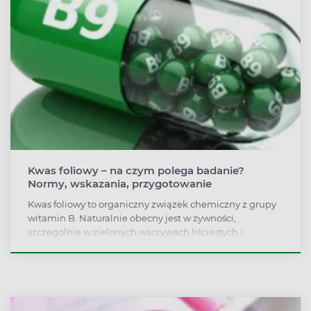
Kwas foliowy – na czym polega badanie?
Normy, wskazania, przygotowanie
Kwas foliowy to organiczny związek chemiczny z grupy
witamin B. Naturalnie obecny jest w żywności,
szczególnie w zielonych warzywach liściastych i
owocach. Składnik ten można znaleźć również w jajach,
płatkach śniadaniowych, chlebie i wątrobie wołowej. W
organizmie człowieka kwas foliowy odpowiada za
prawidłowe funkcjonowanie układu sercowo-
naczyniowego, krwiotwórczego i nerwowego.