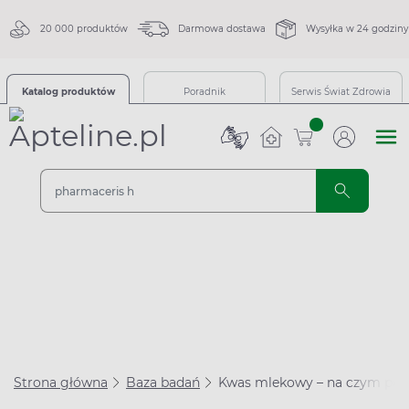
20 000 produktów
Darmowa dostawa
Wysyłka w 24 godziny
Katalog produktów
Poradnik
Serwis Świat Zdrowia
sztuk
Strona główna
Baza badań
Kwas mlekowy – na czym pole