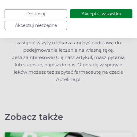
i sprzęt medyczny, ale znajdziesz także bogatą
wiedzę o zdrowiu i profilaktyce chorób.
Dostosuj
Akceptuj wszystko
Edukujemy i zachęcamy do kompleksowego
Akceptuj niezbędne
dbania o zdrowie. Pamiętaj jednak, że nasze
treści, choć pisane przez ekspertów, nie mogą
zastąpić wizyty u lekarza ani być podstawą do
podejmowania leczenia na własną rękę.
Jeśli zainteresował Cię nasz artykuł, masz pytania
lub sugestie,
napisz do nas
. O poradę w sprawie
leków możesz też zapytać farmaceutę na czacie
Apteline.pl.
Zobacz także