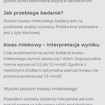
godzin przed planowaną wizytą w laboratorium.
Jak przebiega badanie?
Poziom kwasu mlekowego badany jest na
podstawie analizy surowicy. Próbka krwi pobierana
jest z żyły łokciowej.
Kwas mlekowy – interpretacja wyniku
Czas oczekiwania na wyniki badania kwasu
mlekowego wynosi zazwyczaj 1 dzień. Dopuszczalna
norma wynosi od 0,5 do 1,5 nmol/l. Zgodnie z
niektórymi źródłami optymalna wartość kwasu nie
powinna przekraczać 1,3 nmol/l.
Wysoki poziom kwasu mlekowego
Powodem wzrostu stężenia mleczanów we krwi
ponad normę są zaburzone szlaki metaboliczne.