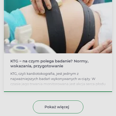
zaburzenie może wystąpić w przebiegu cukrzycy, w
stanach zatrucia alkoholem, niedoczynności tarczycy,
stanach gorączkowych i podczas stosowania
restrykcyjnych diet.
KTG – na czym polega badanie? Normy,
wskazania, przygotowanie
KTG, czyli kardiotokografia, jest jednym z
najważniejszych badań wykonywanych w ciąży. W
czasie jego trwania monitorowana jest akcja serca płodu
z jednoczesnym zapisem czynności skurczowej mięśnia
macicy. Kardiotokografia pozwala na wczesne wykrycie
sytuacji zagrożenia życia dziecka. KTG trwa około 30
minut, jednak w poszczególnych przypadkach może
Pokaż więcej
zostać wydłużone do 60. Kiedy warto wykonać
kardiotokografię? Szczególnymi przypadkami są urazy