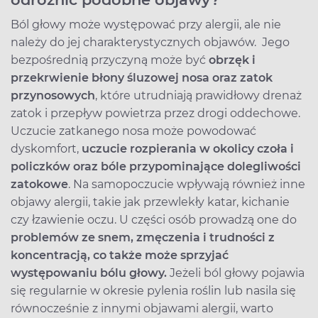
Ból głowy może występować przy alergii, ale nie
należy do jej charakterystycznych objawów. Jego
bezpośrednią przyczyną może być
obrzęk i
przekrwienie błony śluzowej nosa oraz zatok
przynosowych
, które utrudniają prawidłowy drenaż
zatok i przepływ powietrza przez drogi oddechowe.
Uczucie zatkanego nosa może powodować
dyskomfort,
uczucie rozpierania w okolicy czoła i
policzków oraz bóle przypominające dolegliwości
zatokowe
. Na samopoczucie wpływają również inne
objawy alergii, takie jak przewlekły katar, kichanie
czy łzawienie oczu. U części osób prowadzą one do
problemów ze snem, zmęczenia i trudności z
koncentracją, co także może sprzyjać
występowaniu bólu głowy.
Jeżeli ból głowy pojawia
się regularnie w okresie pylenia roślin lub nasila się
równocześnie z innymi objawami alergii, warto