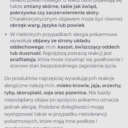
układu pokarmowego. U wielu osób pojawiają się
także
zmiany skórne, takie jak świąd,
pokrzywka czy zaczerwienienie skóry
.
Charakterystycznym objawem może być również
obrzęk warg, języka lub powiek
.
W niektórych przypadkach alergia pokarmowa
wywołuje
objawy ze strony układu
oddechowego
, m.in.
kaszel, świszczący oddech
lub duszność
. Najcięższą postacią reakcji jest
anafilaksja
, która może rozwinąć się gwałtownie i
stanowi stan bezpośredniego zagrożenia życia.
Do produktów najczęściej wywołujących reakcje
alergiczne należą m.in.
mleko krowie, jaja, orzechy,
ryby, skorupiaki, soja oraz pszenica.
Nie każdy
niepożądany objaw po spożyciu pokarmu oznacza
jednak alergię. Podobne dolegliwości mogą
występować także w przypadku nietolerancji
pokarmowych, które mają inne podłoże i