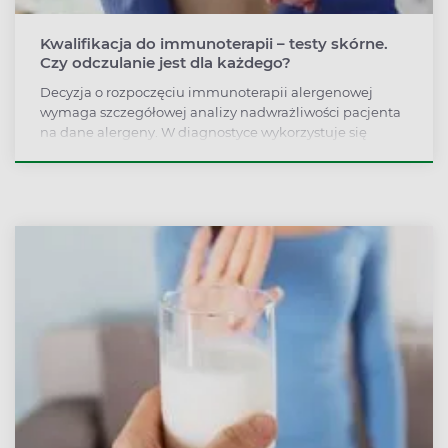
Kwalifikacja do immunoterapii – testy skórne.
Czy odczulanie jest dla każdego?
Decyzja o rozpoczęciu immunoterapii alergenowej
wymaga szczegółowej analizy nadwrażliwości pacjenta
na dane alergeny. W diagnostyce wykorzystuje się
badania, których celem jest udowodnienie, że objawy
alergii są powiązane z konkretnym alergenem.
Uzupełnieniem badań jest wywiad lekarski.