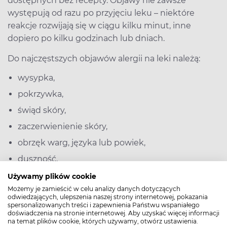
dostępnych bez recepty. Objawy nie zawsze
występują od razu po przyjęciu leku – niektóre
reakcje rozwijają się w ciągu kilku minut, inne
dopiero po kilku godzinach lub dniach.
Do najczęstszych objawów alergii na leki należą:
wysypka,
pokrzywka,
świąd skóry,
zaczerwienienie skóry,
obrzęk warg, języka lub powiek,
duszność,
świszczący oddech,
Używamy plików cookie
Możemy je zamieścić w celu analizy danych dotyczących
łzawienie oczu i katar.
odwiedzających, ulepszenia naszej strony internetowej, pokazania
spersonalizowanych treści i zapewnienia Państwu wspaniałego
Ryzyko reakcji alergicznej mogą wywoływać różne
doświadczenia na stronie internetowej. Aby uzyskać więcej informacji
na temat plików cookie, których używamy, otwórz ustawienia.
grupy leków, jednak najczęściej wymienia się