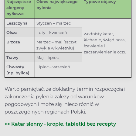
Najczęstsze
Okres największego
Typowe objawy
alergeny
pylenia
pyłkowe
Leszczyna
Styczeń – marzec
Olsza
Luty – kwiecień
wodnisty katar,
kichanie, świąd nosa,
Brzoza
Marzec – maj (szczyt
łzawienie i
zwykle w kwietniu)
zaczerwienienie oczu
Trawy
Maj – lipiec
Chwasty
Lipiec – wrzesień
(np. bylica)
Warto pamiętać, że dokładny termin rozpoczęcia i
zakończenia pylenia zależy od warunków
pogodowych i może się nieco różnić w
poszczególnych regionach Polski.
>> Katar sienny - krople, tabletki bez recepty