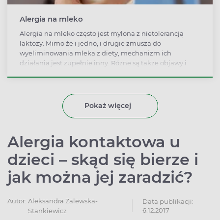
Alergia na mleko
Alergia na mleko często jest mylona z nietolerancją
laktozy. Mimo że i jedno, i drugie zmusza do
wyeliminowania mleka z diety, mechanizm ich
działania jest zupełnie inny. Różne są także objawy i
możliwe powikłania.
Pokaż więcej
Alergia kontaktowa u
dzieci – skąd się bierze i
jak można jej zaradzić?
Autor:
Aleksandra Zalewska-
Data publikacji:
6.12.2017
Stankiewicz