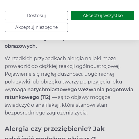
antybiotyki (zwłaszcza penicyliny i cefalosporyny),
niesteroidowe leki przeciwzapalne (NLPZ, np.
Dostosuj
Akceptuj wszystko
ibuprofen i aspiryna), leki znieczulające
Akceptuj niezbędne
stosowane miejscowo i ogólnie, a także środki
kontrastowe używane podczas badań
obrazowych.
W rzadkich przypadkach alergia na leki może
prowadzić do ciężkiej reakcji ogólnoustrojowej.
Pojawienie się nagłej duszności, uogólnionej
pokrzywki lub obrzęku twarzy po przyjęciu leku
wymaga
natychmiastowego wezwania pogotowia
ratunkowego (112)
— są to objawy mogące
świadczyć o anafilaksji, która stanowi stan
bezpośredniego zagrożenia życia.
Alergia czy przeziębienie? Jak
odróżnić podobne objawy?