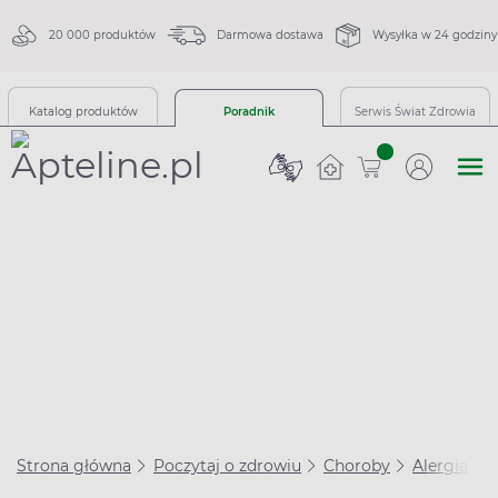
20 000 produktów
Darmowa dostawa
Wysyłka w 24 godziny
Katalog produktów
Poradnik
Serwis Świat Zdrowia
sztuk
Strona główna
Poczytaj o zdrowiu
Choroby
Alergia
O