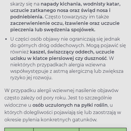
skarży się na
napady kichania, wodnisty katar,
uczucie zatkanego nosa oraz świąd nosa i
podniebienia.
Często towarzyszy im także
zaczerwienienie oczu, łzawienie oraz uczucie
pieczenia lub swędzenia spojówek.
U części osób objawy nie ograniczają się jednak
do górnych dróg oddechowych. Mogą pojawić się
również
kaszel, świszczący oddech, uczucie
ucisku w klatce piersiowej czy duszność
. W
niektórych przypadkach alergia wziewna
współwystępuje z astmą alergiczną lub zwiększa
ryzyko jej rozwoju.
W przypadku alergii wziewnej nasilenie objawów
często zależy od pory roku. Jest to szczególnie
widoczne u
osób uczulonych na pyłki roślin
, u
których dolegliwości pojawiają się lub zaostrzają w
okresie pylenia konkretnych gatunków.