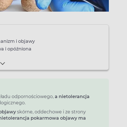
hanizm i objawy
a i opóźniona
układu odpornościowego,
a nietolerancja
ogicznego.
objawy
skórne, oddechowe i ze strony
nietolerancja pokarmowa objawy ma