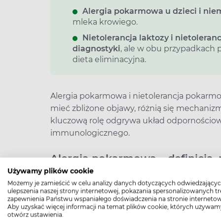
Alergia pokarmowa u dzieci i niem
mleka krowiego.
Nietolerancja laktozy i nietoler
diagnostyki
, ale w obu przypadkach 
dieta eliminacyjna.
Alergia pokarmowa i nietolerancja pokarm
mieć zbliżone objawy, różnią się mechani
kluczową rolę odgrywa układ odpornościowy
immunologicznego.
Alergia pokarmowa – definicja,
Używamy plików cookie
Alergia pokarmowa
uwarunkowana jest ni
Możemy je zamieścić w celu analizy danych dotyczących odwiedzającyc
immunologicznego, który odpowiada za od
ulepszenia naszej strony internetowej, pokazania spersonalizowanych tre
zapewnienia Państwu wspaniałego doświadczenia na stronie internetow
pokarmowej organizm reaguje na białka po
Aby uzyskać więcej informacji na temat plików cookie, których używam
błędnie rozpoznaje je jako zagrożenie dla
otwórz ustawienia.