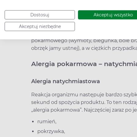
tym produkcję przeciwciał – immunoglobuli
najczęstsza w alergii pokarmowej natychmia
Dostosuj
Akceptuj wszystko
opóźnione reakcje alergiczne, które nie są
immunologiczny (np. komórkowy związany z
Akceptuj niezbędne
Alergia pokarmowa może dawać objawy skór
pokarmowego (wymioty, biegunka, bóle brzu
obrzęk jamy ustnej), a w ciężkich przypa
Alergia pokarmowa – natychmi
Alergia natychmiastowa
Reakcja organizmu następuje bardzo szybk
sekund od spożycia produktu. To ten rodzaj
„alergia pokarmowa”. Najczęściej zaraz po 
rumień,
pokrzywka,