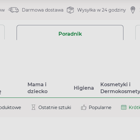
ów
Darmowa dostawa
Wysyłka w 24 godziny
Poradnik
a
Mama i
Kosmetyki i
Higiena
ę
dziecko
Dermokosmety
roduktowe
Ostatnie sztuki
Popularne
Krótk