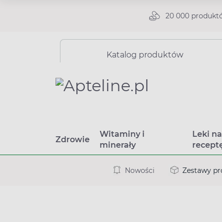
20 000 produkt
Katalog produktów
Witaminy i
Leki n
Zdrowie
minerały
recept
Nowości
Zestawy p