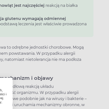
owląt jest najczęściej
reakcją na białka
ancja glutenu wymagają odmiennej
podstawą leczenia jest właściwie prowadzona
owa to odrębne jednostki chorobowe. Mogą
zmem powstawania. W przypadku alergii
, natomiast nietolerancja nie ma podłoża
 mechanizm i objawy
eprawidłową reakcją układu
h,
porność organizmu. W przypadku alergii
ści i
ej.
karmowe podobnie jak na wirusy i bakterie –
y,
 zdrowia i uruchamia mechanizmy obronne, w