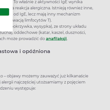
n IgE. To właśnie z aktywności IgE wynika
stowa reakcja alergiczna. Istnieją również inne,
 zależne od IgE, lecz mają inny mechanizm
 aktywacją limfocytów T).
ne (pokrzywka, wysypka), ze strony układu
cha), oddechowe (katar, kaszel, duszności,
dkach może prowadzić do
anafilaksji
.
astowa i opóźniona
o – objawy możemy zauważyć już kilkanaście
 alergii najczęściej utożsamiamy z pojęciem
jedzeniu występuje: