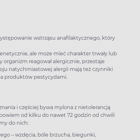
występowanie wstrząsu anafilaktycznego, który
enetycznie, ale może mieć charakter trwały lub
ry organizm reagował alergicznie, przestaje
u natychmiastowej alergii mają też czynniki
nia produktów pestycydami.
znania i częściej bywa mylona z nietolerancją
bowiem od kilku do nawet 72 godzin od chwili
amy do nich:
go – wzdęcia, bóle brzucha, biegunki,