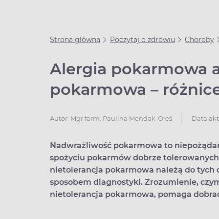
Strona główna
Poczytaj o zdrowiu
Choroby
Alergia pokarmowa a
pokarmowa – różnice
Data akt
Autor:
Mgr farm. Paulina Mendak-Oleś
Nadwrażliwość pokarmowa to niepożądane
spożyciu pokarmów dobrze tolerowanych 
nietolerancja pokarmowa należą do tych d
sposobem diagnostyki. Zrozumienie, czym
nietolerancja pokarmowa, pomaga dobrać 