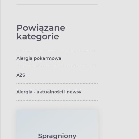
Powiązane
kategorie
Alergia pokarmowa
AZS
Alergia - aktualności i newsy
Spragniony