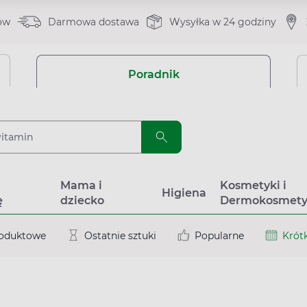
ów
Darmowa dostawa
Wysyłka w 24 godziny
Poradnik
a
Mama i
Kosmetyki i
Higiena
ę
dziecko
Dermokosmety
roduktowe
Ostatnie sztuki
Popularne
Krótk