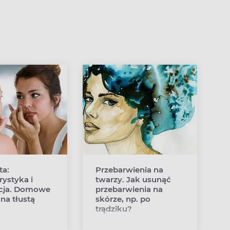
ta:
Przebarwienia na
rystyka i
twarzy. Jak usunąć
acja. Domowe
przebarwienia na
na tłustą
skórze, np. po
trądziku?
a cery tłustej
Przebarwienia na twarzy