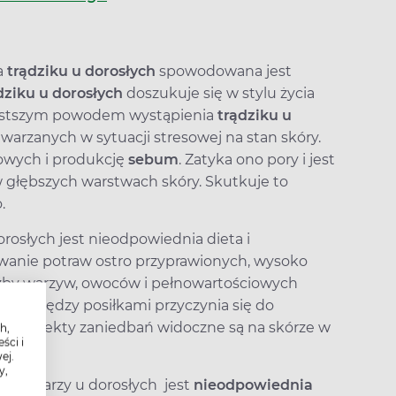
a
trądziku u dorosłych
spowodowana jest
dziku u dorosłych
doszukuje się w stylu życia
zęstszym powodem wystąpienia
trądziku u
arzanych w sytuacji stresowej na stan skóry.
jowych i produkcję
sebum
. Zatyka ono pory i jest
w głębszych warstwach skóry. Skutkuje to
.
orosłych jest nieodpowiednia dieta i
wanie potraw ostro przyprawionych, wysoko
iczby warzyw, owoców i pełnowartościowych
nie między posiłkami przyczynia się do
, a efekty zaniedbań widoczne są na skórze w
h,
ści i
ej.
y,
 na twarzy u dorosłych jest
nieodpowiednia