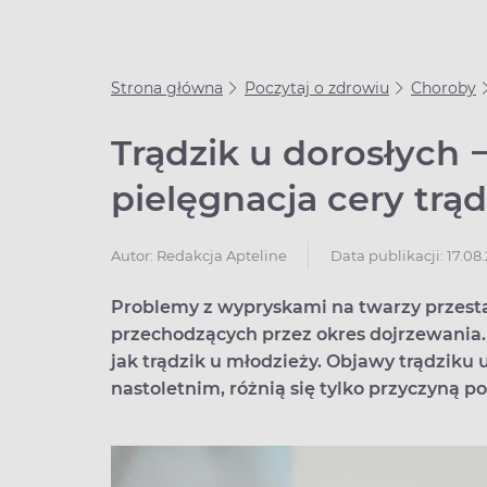
Strona główna
Poczytaj o zdrowiu
Choroby
Trądzik u dorosłych −
pielęgnacja cery trą
Data publikacji: 17.08
Autor:
Redakcja Apteline
Problemy z wypryskami na twarzy przesta
przechodzących przez okres dojrzewania.
jak trądzik u młodzieży. Objawy trądziku 
nastoletnim, różnią się tylko przyczyną 