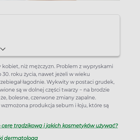
y kobiet, niż mężczyzn. Problem z wypryskami
30. roku życia, nawet jeżeli w wieku
przebiegał łagodnie. Wykwity w postaci grudek,
ione są w dolnej części twarzy − na brodzie
duże, bolesne, czerwone zmiany zapalne.
 wzmożona produkcja sebum i łoju, które są
o cerę trądzikową i jakich kosmetyków używać?
wki dermatologa