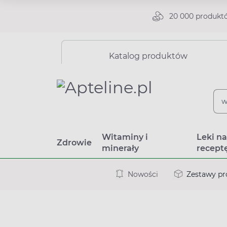
20 000 produkt
Katalog produktów
Witaminy i
Leki n
Zdrowie
minerały
recept
Nowości
Zestawy p