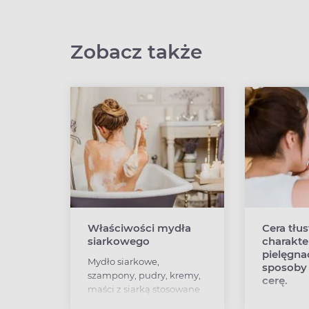
Zobacz także
Właściwości mydła
Cera tłus
siarkowego
charakte
pielęgn
Mydło siarkowe,
sposoby 
szampony, pudry, kremy,
cerę.
maści z siarką stosowane
Pielęgnacj
są dla złagodzenia