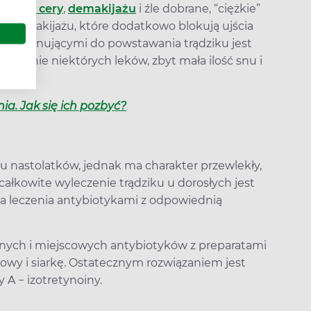
czania cery
,
demakijażu
i źle dobrane, “ciężkie”
ji i makijażu, które dodatkowo blokują ujścia
edysponującymi do powstawania trądziku jest
mowanie niektórych leków, zbyt mała ilość snu i
nia. Jak się ich pozbyć?
 u nastolatków, jednak ma charakter przewlekły,
 całkowite wyleczenie trądziku u dorosłych jest
ia leczenia antybiotykami z odpowiednią
tnych i miejscowych antybiotyków z preparatami
lowy i siarkę. Ostatecznym rozwiązaniem jest
A − izotretynoiny.