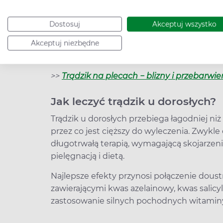
pielęgnacja twarzy
, zaniedbywanie
oczysz
kosmetyki używane do codziennej pielęgnac
Dostosuj
Akceptuj wszystko
gruczołów łojowych. Innymi czynnikami pr
palenie tytoniu, spożywanie alkoholu, przyj
Akceptuj niezbędne
czynniki genetyczne.
>>
Trądzik na plecach − blizny i przebarwie
Jak leczyć trądzik u dorosłych?
Trądzik u dorosłych przebiega łagodniej niż
przez co jest cięższy do wyleczenia. Zwykle
długotrwałą terapią, wymagającą skojarzen
pielęgnacją i dietą.
Najlepsze efekty przynosi połączenie dous
zawierającymi kwas azelainowy, kwas salicy
zastosowanie silnych pochodnych witaminy 