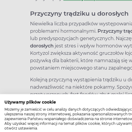
Przyczyny trądziku u dorosłych
Niewielka liczba przypadków występowani
problemami hormonalnymi.
Przyczyny trą
lub predyspozycjach genetycznych. Najc
dorosłych
jest stres i wpływ hormonów wytw
Kortyzol zwiększa aktywność gruczołów ło
pożywką dla bakterii, które namnażają się 
powstaniem miejscowego stanu zapalnego
Kolejną przyczyną wystąpienia trądziku u d
nadwrażliwość na niektóre pokarmy. Spoży
przetworzonych, fast foodów, zbyt małej l
produktów, nieregularne jedzenie i podjada
Używamy plików cookie
nieprawidłowego funkcjonowania organizmu
Możemy je zamieścić w celu analizy danych dotyczących odwiedzającyc
ulepszenia naszej strony internetowej, pokazania spersonalizowanych tre
postaci wyprysków i stanów zapalnych.
zapewnienia Państwu wspaniałego doświadczenia na stronie internetow
Aby uzyskać więcej informacji na temat plików cookie, których używam
Trzecią przyczyną wyprysków i zaskórników
otwórz ustawienia.