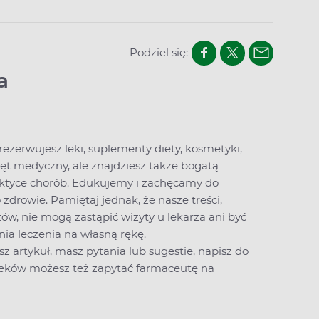
Podziel się:
a
arezerwujesz leki, suplementy diety, kosmetyki,
zęt medyczny, ale znajdziesz także bogatą
laktyce chorób. Edukujemy i zachęcamy do
drowie. Pamiętaj jednak, że nasze treści,
ów, nie mogą zastąpić wizyty u lekarza ani być
a leczenia na własną rękę.
sz artykuł, masz pytania lub sugestie,
napisz do
 leków możesz też zapytać farmaceutę na