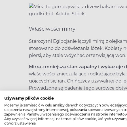
Właściwości mirry
Starożytni Egipcjanie łączyli mirrę z olejka
stosowano do odświeżania łóżek. Kobiety 
piersi, aby stale wdychać orzeźwiającą woń.
Mirra zmniejsza stan zapalny i wykazuje 
właściwości znieczulające i odkażające by
gojących się ran. Chińczycy używali jej do l
Prowadzone są badania tego surowca doty
frakcji LDL cholesterolu (tzw. złego choleste
Używamy plików cookie
Możemy je zamieścić w celu analizy danych dotyczących odwiedzającyc
W kosmetyce
wykorzystuje się takie właści
ulepszenia naszej strony internetowej, pokazania spersonalizowanych tre
działanie przeciwtrądzikowe, obkurczanie 
zapewnienia Państwu wspaniałego doświadczenia na stronie internetow
Aby uzyskać więcej informacji na temat plików cookie, których używam
Poza tym
mirra chroni zęby przed próchni
otwórz ustawienia.