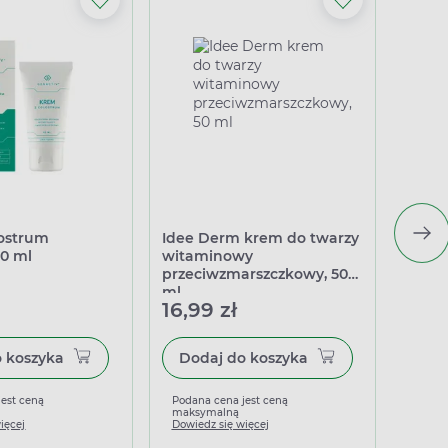
lostrum
Idee Derm krem do twarzy
Derm
40 ml
witaminowy
półtłu
przeciwzmarszczkowy, 50
ml
16,99 zł
21,9
Dodaj do koszyka
Dodaj do koszyka
jest ceną
Podana cena jest ceną
Podan
maksymalną
maks
ięcej
Dowiedz się więcej
Dowied