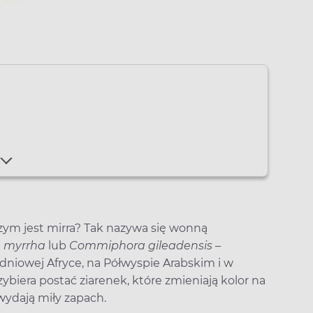
czym jest mirra? Tak nazywa się wonną
 myrrha
lub
Commiphora gileadensis
–
niowej Afryce, na Półwyspie Arabskim i w
zybiera postać ziarenek, które zmieniają kolor na
wydają miły zapach.