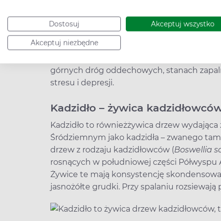
dziąseł oraz narastanie płytki nazębnej. D
kosmetyków stomatologicznych, np.
past 
Dostosuj
Akceptuj wszystko
Olejek z mirry
(
oleum myrrhae
w odróżnie
Akceptuj niezbędne
myrrhae)
wykazuje działanie przeciwbakte
psychicznie, hamujące stany zapalne. Moż
górnych dróg oddechowych, stanach zapal
stresu i depresji.
Kadzidło – żywica kadzidłowcó
Kadzidło to również
żywica drzew wydająca 
Śródziemnym jako kadzidła – zwanego tam
drzew z rodzaju kadzidłowców (
Boswellia s
rosnących w południowej części Półwyspu Ar
Żywice te mają konsystencję skondensowan
jasnożółte grudki. Przy spalaniu rozsiewaj