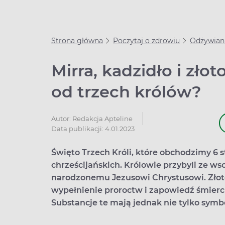
Strona główna
Poczytaj o zdrowiu
Odżywian
Mirra, kadzidło i zło
od trzech królów?
Autor:
Redakcja Apteline
Data publikacji: 4.01.2023
Święto Trzech Króli, które obchodzimy 6 s
chrześcijańskich. Królowie przybyli ze ws
narodzonemu Jezusowi Chrystusowi. Złot
wypełnienie proroctw i zapowiedź śmierci
Substancje te mają jednak nie tylko symb