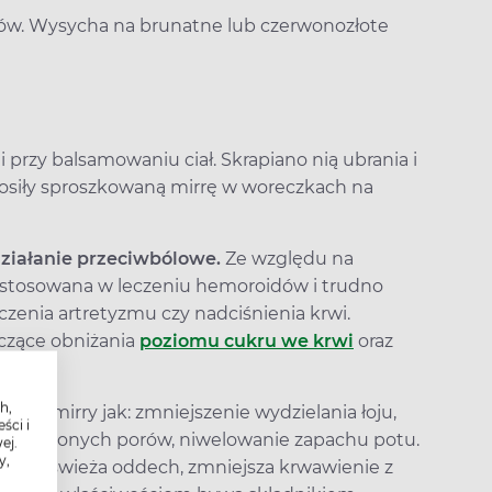
mi przy balsamowaniu ciał. Skrapiano nią ubrania i
nosiły sproszkowaną mirrę w woreczkach na
działanie przeciwbólowe.
Ze względu na
ła stosowana w leczeniu hemoroidów i trudno
eczenia artretyzmu czy nadciśnienia krwi.
czące obniżania
poziomu cukru we krwi
oraz
rolu).
h,
wości mirry jak: zmniejszenie wydzielania łoju,
ści i
rozszerzonych porów, niwelowanie zapachu potu.
ej.
y,
cą
, odświeża oddech, zmniejsza krwawienie z