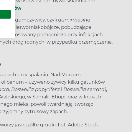
zięki tym właściwościom bywa składnikiem
do zębów
.
niu od gumożywicy, czyli
gumirrhesina
ryjne, pierwotniakobójcze, pobudzające
e być stosowany pomocniczo przy infekcjach
nych dróg rodnych, w przypadku przemęczenia,
w
zapach przy spalaniu. Nad Morzem
 olibanum – używano żywicy kilku gatunków
acra,
Boswellia papyrifera
i
Boswellia serrata)
,
abskiego, w Somalii, Etiopii oraz w Indiach.
ego mleka, powoli twardnieją, tworząc
ą przyjemny cytrusowy zapach.