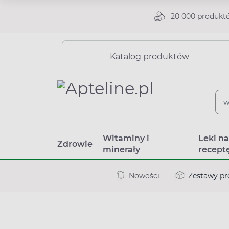
20 000 produkt
Katalog produktów
Witaminy i
Leki n
Zdrowie
minerały
recept
Nowości
Zestawy p