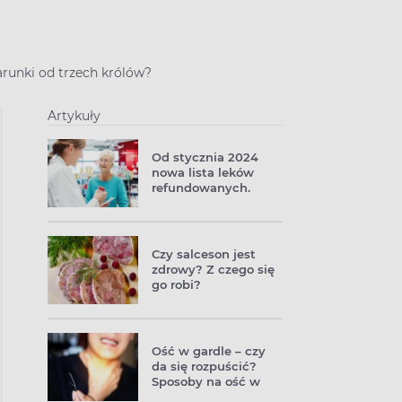
darunki od trzech królów?
Artykuły
Od stycznia 2024
nowa lista leków
refundowanych.
Zmiany także w
wykazie
bezpłatnych leków
„65+”
Czy salceson jest
zdrowy? Z czego się
go robi?
Ość w gardle – czy
da się rozpuścić?
Sposoby na ość w
gardle