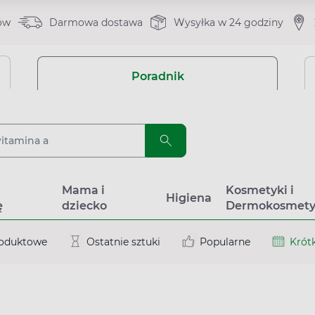
ów
Darmowa dostawa
Wysyłka w 24 godziny
Poradnik
a
Mama i
Kosmetyki i
Higiena
ę
dziecko
Dermokosmety
roduktowe
Ostatnie sztuki
Popularne
Krótk