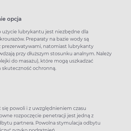
nie opcja
o użycie lubrykantu jest niezbędne dla
ikrourazów. Preparaty na bazie wody są
z prezerwatywami, natomiast lubrykanty
prawdzają przy dłuższym stosunku analnym. Należy
olejki do masażu), które mogą uszkadzać
h skuteczność ochronną.
ię powoli i z uwzględnieniem czasu
wne rozpoczęcie penetracji jest jedną z
dbytu partnera. Powolna stymulacja odbytu
iczyć ryzyko podrażnień.