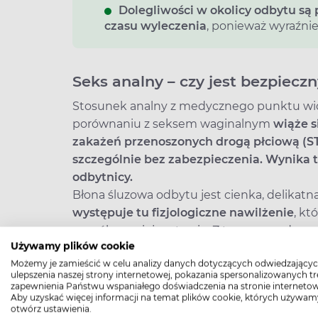
Dolegliwości w okolicy odbytu s
czasu wyleczenia
, ponieważ wyraźnie
Seks analny – czy jest bezpiecz
Stosunek analny z medycznego punktu widz
porównaniu z seksem waginalnym
wiąże s
zakażeń przenoszonych drogą płciową (ST
szczególnie bez zabezpieczenia. Wynika 
odbytnicy.
Błona śluzowa odbytu jest cienka, delikat
występuje tu fizjologiczne nawilżenie
, kt
sposób zmniejsza tarcie. Z tego powodu na
Używamy plików cookie
mogą prowadzić do powstawania mikropękni
Możemy je zamieścić w celu analizy danych dotyczących odwiedzającyc
Nie oznacza to jednak, że seks analny jest 
ulepszenia naszej strony internetowej, pokazania spersonalizowanych tre
ograniczyć poprzez odpowiednie przygotow
zapewnienia Państwu wspaniałego doświadczenia na stronie internetow
Aby uzyskać więcej informacji na temat plików cookie, których używam
środków nawilżających. Znaczenie ma równie
otwórz ustawienia.