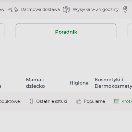
ów
Darmowa dostawa
Wysyłka w 24 godziny
Poradnik
a
Mama i
Kosmetyki i
Higiena
ę
dziecko
Dermokosmety
roduktowe
Ostatnie sztuki
Popularne
Krótk