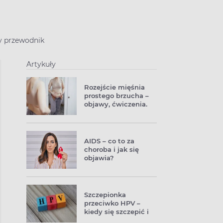
ny przewodnik
Artykuły
Rozejście mięśnia
prostego brzucha –
objawy, ćwiczenia.
Jak zniwelować
rozejście brzucha?
AIDS – co to za
choroba i jak się
objawia?
Szczepionka
przeciwko HPV –
kiedy się szczepić i
dlaczego? Czy jest