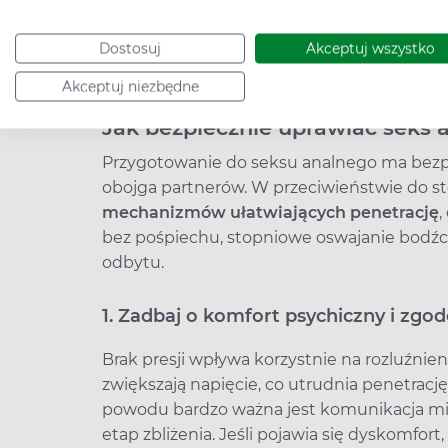
dochodzi do bólu i urazów. Istotnym, częs
okolicy odbytu
.
Hemoroidy,
szczeliny odby
Dostosuj
Akceptuj wszystko
odbytu znacząco zwiększają ryzyko powikł
uprawiania seksu analnego aż do czasu peł
Akceptuj niezbędne
Jak bezpiecznie uprawiać seks 
Przygotowanie do seksu analnego ma bezp
obojga partnerów. W przeciwieństwie do 
mechanizmów ułatwiających penetrację
,
bez pośpiechu, stopniowe oswajanie bodźc
odbytu.
1. Zadbaj o komfort psychiczny i zgod
Brak presji wpływa korzystnie na rozluźnien
zwiększają napięcie, co utrudnia penetrację
powodu bardzo ważna jest komunikacja mi
etap zbliżenia. Jeśli pojawia się dyskomfor