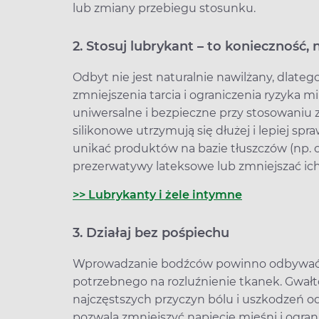
lub zmiany przebiegu stosunku.
2. Stosuj lubrykant – to konieczność, 
Odbyt nie jest naturalnie nawilżany, dlateg
zmniejszenia tarcia i ograniczenia ryzyka m
uniwersalne i bezpieczne przy stosowaniu 
silikonowe utrzymują się dłużej i lepiej s
unikać produktów na bazie tłuszczów (np. 
prezerwatywy lateksowe lub zmniejszać ic
>> Lubrykanty i żele intymne
3. Działaj bez pośpiechu
Wprowadzanie bodźców powinno odbywać s
potrzebnego na rozluźnienie tkanek. Gwałto
najczęstszych przyczyn bólu i uszkodzeń o
pozwala zmniejszyć napięcie mięśni i ogran