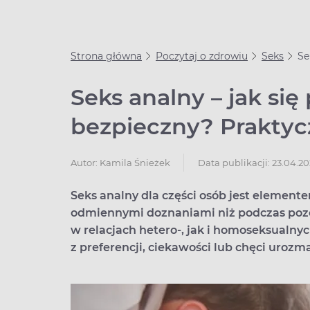
Strona główna
Poczytaj o zdrowiu
Seks
Se
Seks analny – jak się
bezpieczny? Prakty
Data publikacji: 23.04.2
Autor:
Kamila Śnieżek
Seks analny dla części osób jest elemente
odmiennymi doznaniami niż podczas pozo
w relacjach hetero-, jak i homoseksualny
z preferencji, ciekawości lub chęci urozm