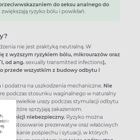
ą przeciwwskazaniem do seksu analnego do
 zwiększają ryzyko bólu i powikłań.
ny?
enia nie jest praktyką neutralną. W
ię z wyższym ryzykiem bólu, mikrourazów oraz
I, od ang.
sexually transmitted infections
),
to przede wszystkim z budowy odbytu i
na i podatna na uszkodzenia mechaniczne.
Nie
óre podczas stosunku waginalnego w naturalny
wet niewielkie urazy podczas stymulacji odbytu
ęć, które sprzyjają zakażeniom.
h,
z definicji niebezpieczny.
Ryzyko można
ści i
anie, stosowanie prezerwatyw oraz właściwych
ej.
y,
ż unikanie pośpiechu i sytuacji, w których