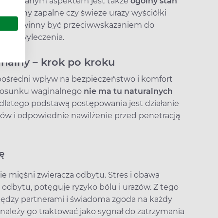
to pomijanym aspektem jest także
ogólny stan
tu, stany zapalne czy świeże urazy wyściółki
ań i powinny być przeciwwskazaniem do
nego wyleczenia.
analny – krok po kroku
ośredni wpływ na bezpieczeństwo i komfort
stosunku waginalnego
nie ma tu naturalnych
 dlatego podstawą postępowania jest działanie
ów i odpowiednie nawilżenie przed penetracją
ę
ie mięśni zwieracza odbytu. Stres i obawa
 odbytu, potęguje ryzyko bólu i urazów. Z tego
ędzy partnerami i świadoma zgoda na każdy
t, należy go traktować jako sygnał do zatrzymania