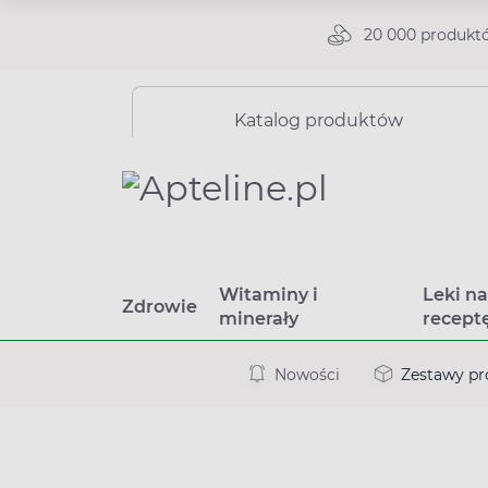
20 000 produkt
Katalog produktów
Witaminy i
Leki n
Zdrowie
minerały
recept
Nowości
Zestawy p