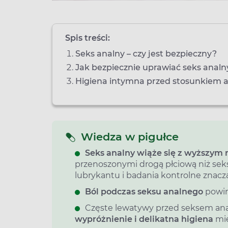
Spis treści:
Seks analny – czy jest bezpieczny?
Jak bezpiecznie uprawiać seks analn
Higiena intymna przed stosunkiem a
Wiedza w pigułce
Seks analny wiąże się z wyższym 
przenoszonymi drogą płciową niż seks
lubrykantu i badania kontrolne znac
Ból podczas seksu analnego
powin
Częste lewatywy przed seksem ana
wypróżnienie i delikatna higiena
mie