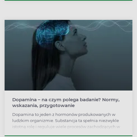
zbyt wysokie, oznacza to, że nerki nie radzą sobie z
filtracją, a więc istnieje czynnik, który zaburza ich
właściwą pracę. W związku z tym oznaczenie stężenia
cystatyny C pomaga ocenić wydolność nerek i wskazać
ewentualnie dalszy kierunek badań.
Dopamina – na czym polega badanie? Normy,
wskazania, przygotowanie
Dopamina to jeden z hormonów produkowanych w
ludzkim organizmie. Substancja ta spełnia niezwykle
istotną rolę i reguluje wiele procesów zachodzących w
organizmie człowieka. Jest ściśle związana z