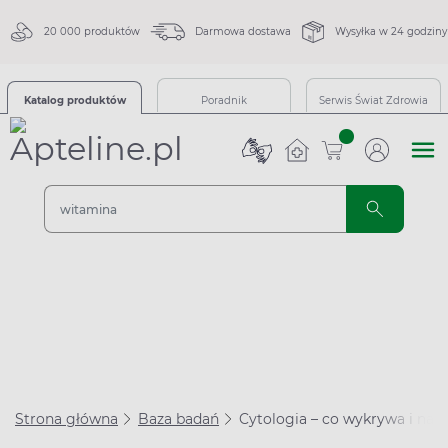
20 000 produktów
Darmowa dostawa
Wysyłka w 24 godziny
Katalog produktów
Poradnik
Serwis Świat Zdrowia
sztuk
Strona główna
Baza badań
Cytologia – co wykrywa i na