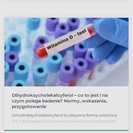
funkcjonowaniem układu nerwowego, gdyż to właśnie
ośrodkowy układ nerwowy odpowiada za jej syntezę i
wydzielanie. Dopamina wpływa m.in. na nastrój,
sprawność funkcji poznawczych czy ogólną kontrolę
motoryczną. Oznaczenie stężenia dopaminy wykonuje
się w kierunku diagnostyki chorób neurologicznych, a
także podejrzenia zmian nowotworów. Jej niedobór
może powodować stany depresyjne. Czym zatem jest
dopamina?
Dihydroksycholekalcyferol – co to jest i na
czym polega badanie? Normy, wskazania,
przygotowanie
Dihydroksycholekalcyferol to aktywna forma witaminy
D3, odgrywająca kluczową rolę w regulacji gospodarki
wapniowo-fosforanowej. Dihydroksycholekalcyferol
pobudza metabolizm i procesy mineralizacji kości,