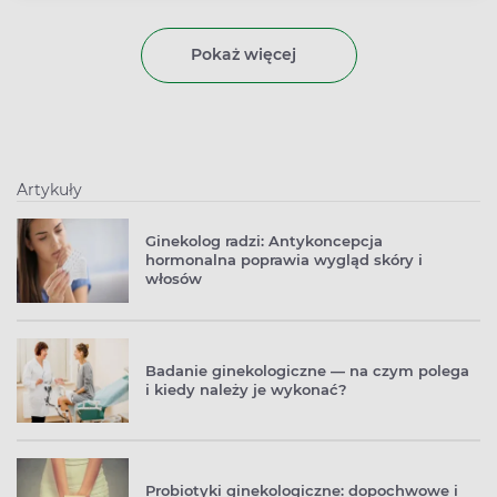
dlatego jego stężenie we krwi jest niezwykle istotne w
przypadku zaburzeń związanych z funkcjonowaniem
Pokaż więcej
tych struktur. Najczęściej są to schorzenia takie jak
osteoporoza, krzywica czy nadczynność przytarczyc.
Artykuły
Ginekolog radzi: Antykoncepcja
hormonalna poprawia wygląd skóry i
włosów
Badanie ginekologiczne — na czym polega
i kiedy należy je wykonać?
Probiotyki ginekologiczne: dopochwowe i