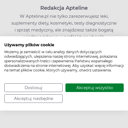
Redakcja Apteline
W Apteline.pl nie tylko zarezerwujesz leki,
suplementy diety, kosmetyki, testy diagnostyczne
i sprzęt medyczny, ale znajdziesz także bogatą
wiedzę o zdrowiu i profilaktyce chorób.
Edukujemy i zachęcamy do kompleksowego
Używamy plików cookie
dbania o zdrowie. Pamiętaj jednak, że nasze
Możemy je zamieścić w celu analizy danych dotyczących
odwiedzających, ulepszenia naszej strony internetowej, pokazania
treści, choć pisane przez ekspertów, nie mogą
spersonalizowanych treści i zapewnienia Państwu wspaniałego
zastąpić wizyty u lekarza ani być podstawą do
doświadczenia na stronie internetowej. Aby uzyskać więcej informacji
na temat plików cookie, których używamy, otwórz ustawienia.
podejmowania leczenia na własną rękę.
Jeśli zainteresował Cię nasz artykuł, masz pytania
lub sugestie,
napisz do nas
. O poradę w sprawie
Dostosuj
Akceptuj wszystko
leków możesz też zapytać farmaceutę na czacie
Apteline.pl.
Akceptuj niezbędne