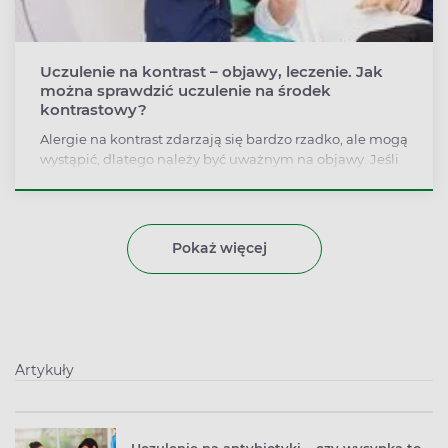
Uczulenie na kontrast – objawy, leczenie. Jak
można sprawdzić uczulenie na środek
kontrastowy?
Alergie na kontrast zdarzają się bardzo rzadko, ale mogą
wystąpić, dlatego należy być uważnym na objawy. Jeśli
po podaniu kontrastu pojawiła się reakcja niepożądana,
to zwiększa ona nawet o 60 procent ryzyko wystąpienia
kolejnych działań niepożądanych po ponownym
podaniu środka kontrastowego.
Pokaż więcej
Artykuły
Uczulenie na antybiotyki – czy wysypka to