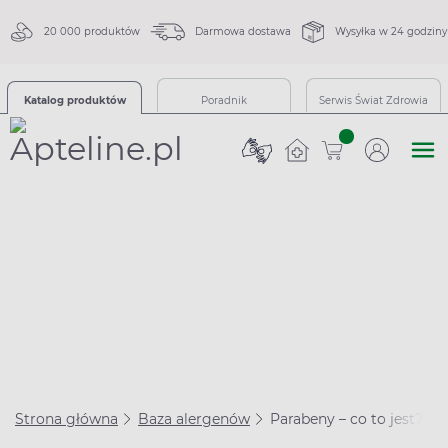
20 000 produktów
Darmowa dostawa
Wysyłka w 24 godziny
Katalog produktów
Poradnik
Serwis Świat Zdrowia
sztuk
Strona główna
Baza alergenów
Parabeny – co to jest? C