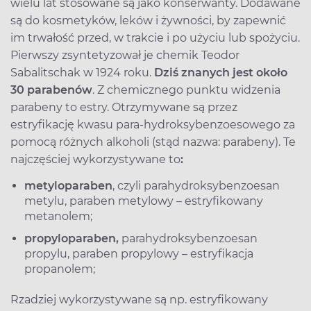
wielu lat stosowane są jako konserwanty. Dodawane
są do kosmetyków, leków i żywności, by zapewnić
im trwałość przed, w trakcie i po użyciu lub spożyciu.
Pierwszy zsyntetyzował je chemik Teodor
Sabalitschak w 1924 roku.
Dziś znanych jest około
30 parabenów
. Z chemicznego punktu widzenia
parabeny to estry. Otrzymywane są przez
estryfikację kwasu para-hydroksybenzoesowego za
pomocą różnych alkoholi (stąd nazwa: parabeny). Te
najczęściej wykorzystywane to
:
metyloparaben
, czyli parahydroksybenzoesan
metylu, paraben metylowy – estryfikowany
metanolem;
propyloparaben,
parahydroksybenzoesan
propylu, paraben propylowy – estryfikacja
propanolem;
Rzadziej wykorzystywane są np. estryfikowany