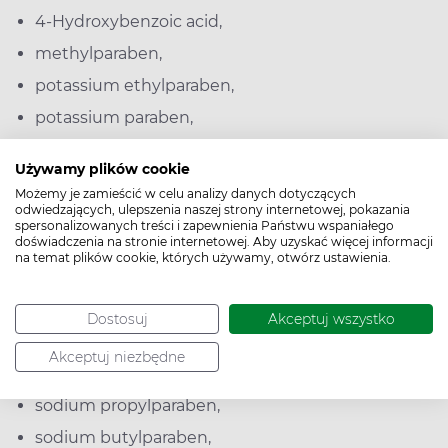
4-Hydroxybenzoic acid,
methylparaben,
potassium ethylparaben,
potassium paraben,
sodium methylparaben,
Używamy plików cookie
sodium ethylparaben,
Możemy je zamieścić w celu analizy danych dotyczących
odwiedzających, ulepszenia naszej strony internetowej, pokazania
ethylparaben,
spersonalizowanych treści i zapewnienia Państwu wspaniałego
doświadczenia na stronie internetowej. Aby uzyskać więcej informacji
sodium paraben,
na temat plików cookie, których używamy, otwórz ustawienia.
potassium methylparaben,
calcium paraben,
Dostosuj
Akceptuj wszystko
butylparaben,
Akceptuj niezbędne
propylparaben,
sodium propylparaben,
sodium butylparaben,