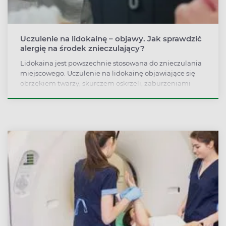
Uczulenie na lidokainę – objawy. Jak sprawdzić
alergię na środek znieczulający?
Lidokaina jest powszechnie stosowana do znieczulania
miejscowego. Uczulenie na lidokainę objawiające się
obrzękiem twarzy, skurczem oskrzeli, zaburzeniami
oddychania to niespełna 1% skutków ubocznych
znieczulenia lidokainą. Znacznie częściej dochodzi do
opóźnionej reakcji kontaktowej po podaniu lidokainy,
czyli pokrzywki na skórze lub zmian w jamie ustnej.