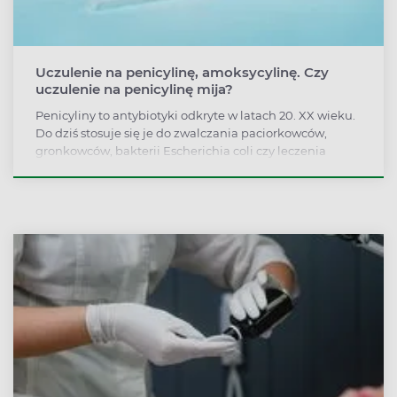
Uczulenie na penicylinę, amoksycylinę. Czy
uczulenie na penicylinę mija?
Penicyliny to antybiotyki odkryte w latach 20. XX wieku.
Do dziś stosuje się je do zwalczania paciorkowców,
gronkowców, bakterii Escherichia coli czy leczenia
rzeżączki. Penicyliny stanowią jednak grupę
antybiotyków o najwyższym potencjale alergizującym,
szczególnie u dzieci. Co robić w przypadku wystąpienia
uczulenia na penicylinę?