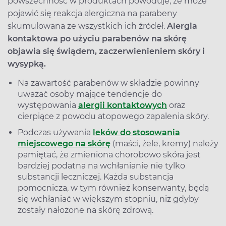
powszechność w produktach powoduje, że może
pojawić się reakcja alergiczna na parabeny
skumulowana ze wszystkich ich źródeł.
Alergia
kontaktowa po użyciu parabenów na skórę
objawia się świądem, zaczerwienieniem skóry i
wysypką.
Na zawartość parabenów w składzie powinny
uważać osoby mające tendencje do
występowania
alergii kontaktowych
oraz
cierpiące z powodu atopowego zapalenia skóry.
Podczas używania
leków do stosowania
miejscowego na skórę
(maści, żele, kremy) należy
pamiętać, że zmieniona chorobowo skóra jest
bardziej podatna na wchłanianie nie tylko
substancji leczniczej. Każda substancja
pomocnicza, w tym również konserwanty, będą
się wchłaniać w większym stopniu, niż gdyby
zostały nałożone na skórę zdrową.