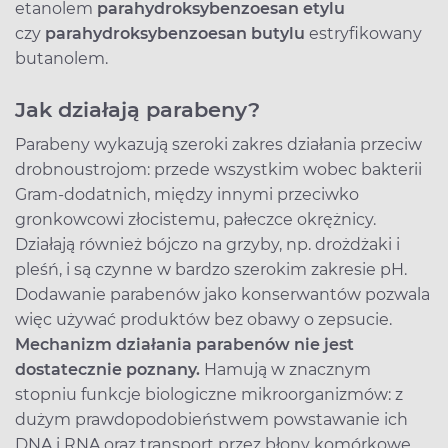
etanolem
parahydroksybenzoesan etylu
czy
parahydroksybenzoesan butylu
estryfikowany
butanolem.
Jak działają parabeny?
Parabeny wykazują szeroki zakres działania przeciw
drobnoustrojom: przede wszystkim wobec bakterii
Gram-dodatnich, między innymi przeciwko
gronkowcowi złocistemu, pałeczce okrężnicy.
Działają również bójczo na grzyby, np. drożdżaki i
pleśń, i są czynne w bardzo szerokim zakresie pH.
Dodawanie parabenów jako konserwantów pozwala
więc używać produktów bez obawy o zepsucie.
Mechanizm działania parabenów nie jest
dostatecznie poznany.
Hamują w znacznym
stopniu funkcje biologiczne mikroorganizmów: z
dużym prawdopodobieństwem powstawanie ich
DNA i RNA oraz transport przez błony komórkowe.