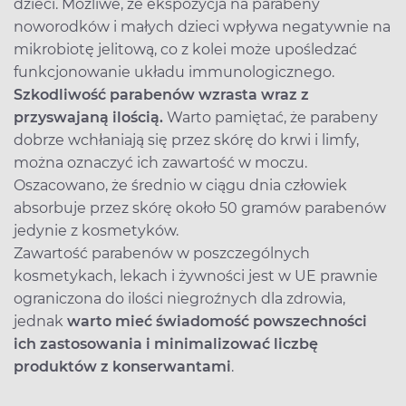
dzieci. Możliwe, że ekspozycja na parabeny
noworodków i małych dzieci wpływa negatywnie na
mikrobiotę jelitową, co z kolei może upośledzać
funkcjonowanie układu immunologicznego.
S
zkodliwość parabenów wzrasta wraz z
przyswajaną ilością.
Warto pamiętać, że parabeny
dobrze wchłaniają się przez skórę do krwi i limfy,
można oznaczyć ich zawartość w moczu.
Oszacowano, że średnio w ciągu dnia człowiek
absorbuje przez skórę około 50 gramów parabenów
jedynie z kosmetyków.
Zawartość parabenów w poszczególnych
kosmetykach, lekach i żywności jest w UE prawnie
ograniczona do ilości niegroźnych dla zdrowia,
jednak
warto mieć świadomość powszechności
ich zastosowania i minimalizować liczbę
produktów z konserwantami
.