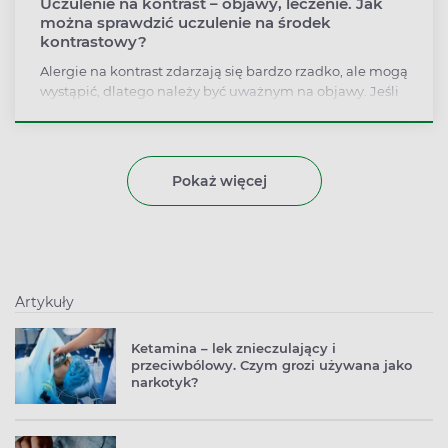
Uczulenie na kontrast – objawy, leczenie. Jak
można sprawdzić uczulenie na środek
kontrastowy?
Alergie na kontrast zdarzają się bardzo rzadko, ale mogą
wystąpić, dlatego należy być uważnym na objawy. Jeśli
po podaniu kontrastu pojawiła się reakcja niepożądana,
to zwiększa ona nawet o 60 procent ryzyko wystąpienia
kolejnych działań niepożądanych po ponownym
podaniu środka kontrastowego.
Pokaż więcej
Artykuły
Ketamina – lek znieczulający i
przeciwbólowy. Czym grozi używana jako
narkotyk?