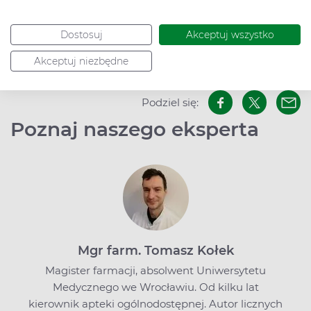
Bibliografia
Dostosuj
Akceptuj wszystko
Akceptuj niezbędne
Data dodania: 18.12.2025
Podziel się:
Poznaj naszego eksperta
Mgr farm. Tomasz Kołek
Magister farmacji, absolwent Uniwersytetu
Medycznego we Wrocławiu. Od kilku lat
kierownik apteki ogólnodostępnej. Autor licznych