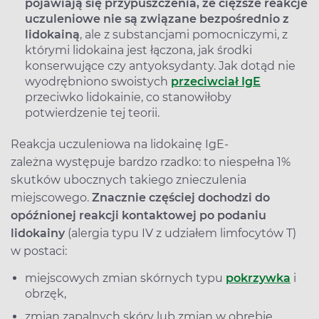
pojawiają się przypuszczenia, że cięższe reakcje
uczuleniowe nie są związane bezpośrednio z
lidokainą
, ale z substancjami pomocniczymi, z
którymi lidokaina jest łączona, jak środki
konserwujące czy antyoksydanty. Jak dotąd nie
wyodrębniono swoistych
przeciwciał IgE
przeciwko lidokainie, co stanowiłoby
potwierdzenie tej teorii.
Reakcja uczuleniowa na lidokainę IgE-
zależna występuje bardzo rzadko: to niespełna 1%
skutków ubocznych takiego znieczulenia
miejscowego.
Znacznie częściej dochodzi do
opóźnionej reakcji kontaktowej po podaniu
lidokainy
(alergia typu IV z udziałem limfocytów T)
w postaci:
miejscowych zmian skórnych typu
pokrzywka
i
obrzęk,
zmian zapalnych skóry lub zmian w obrębie