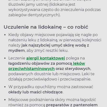
śluzówki jamy ustnej (lidokaina jest
wykorzystywana często do znieczulenia podczas
zabiegów dentystycznych).
Uczulenie na lidokainę – co robić
Kiedy objawy miejscowe pojawiają się nagle po
nałożeniu leku z lidokainą, w pierwszej kolejności
należy
jak najszybciej umyć skórę wodą z
mydłem
, aby zmyć resztki leku.
Leczenie
alergii kontaktowej
polega na
łagodzeniu objawów za pomocą
leków
przeciwhistaminowych
oraz sterydowych
,
podawanych doustnie lub miejscowo. Leki te
działają przeciwświądowo i przeciwzapalnie.
W przypadku opuchlizny można zastosować
okłady lub maści chłodzące
.
Miejscowe podrażnienia skóry można łagodzić
również za pomocą
preparatów z pantenolem