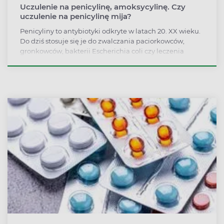
Uczulenie na penicylinę, amoksycylinę. Czy
uczulenie na penicylinę mija?
Penicyliny to antybiotyki odkryte w latach 20. XX wieku.
Do dziś stosuje się je do zwalczania paciorkowców,
gronkowców, bakterii Escherichia coli czy leczenia
rzeżączki. Penicyliny stanowią jednak grupę
antybiotyków o najwyższym potencjale alergizującym,
szczególnie u dzieci. Co robić w przypadku wystąpienia
uczulenia na penicylinę?