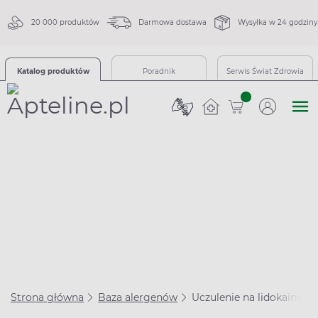
20 000 produktów
Darmowa dostawa
Wysyłka w 24 godziny
Katalog produktów
Poradnik
Serwis Świat Zdrowia
sztuk
Strona główna
Baza alergenów
Uczulenie na lidokainę – 