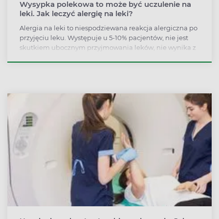
Wysypka polekowa to może być uczulenie na
leki. Jak leczyć alergię na leki?
Alergia na leki to niespodziewana reakcja alergiczna po
przyjęciu leku. Występuje u 5-10% pacjentów, nie jest
skutkiem ubocznym przyjmowania leków, nie wynika z
przedawkowania. Uczulenie na leki najczęściej objawia
się różnymi typami wysypki polekowej, ale może dojść
nawet do utraty przytomności.