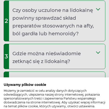
Czy osoby uczulone na lidokainę
powinny sprawdzać skład
2
preparatów stosowanych na afty,
ból gardła lub hemoroidy?
Gdzie można nieświadomie
3
zetknąć się z lidokainą?
Jak sprawdzić, czy kupowany
4
Używamy plików cookie
spray lub żel zawiera lidokainę?
Możemy je zamieścić w celu analizy danych dotyczących
odwiedzających, ulepszenia naszej strony internetowej, pokazania
spersonalizowanych treści i zapewnienia Państwu wspaniałego
doświadczenia na stronie internetowej. Aby uzyskać więcej informacji
na temat plików cookie, których używamy, otwórz ustawienia.