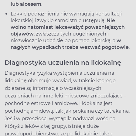
lub aloesem
.
Lekkie podrażnienia nie wymagają konsultacji
lekarskiej i zwykle samoistnie ustępują.
Nie
wolno natomiast lekceważyć poważniejszych
objawów
, zwłaszcza tych uogólnionych i
niezwłocznie udać się po pomoc lekarską, a
w
nagłych wypadkach trzeba wezwać pogotowie
.
Diagnostyka uczulenia na lidokainę
Diagnostyka ryzyka wystąpienia uczulenia na
lidokainę obejmuje wywiad, w trakcie którego
zbierane są informacje o wcześniejszych
uczuleniach na inne leki miescowo znieczulające –
pochodne estrowe i amidowe. Lidokaina jest
pochodną amidową, tak jak prokaina czy tetrakaina.
Jeśli w przeszłości wystąpiła nadwrażliwość na
któryś z leków z tej grupy, istnieje duże
prawdopodobieństwo, że po lidokainie także