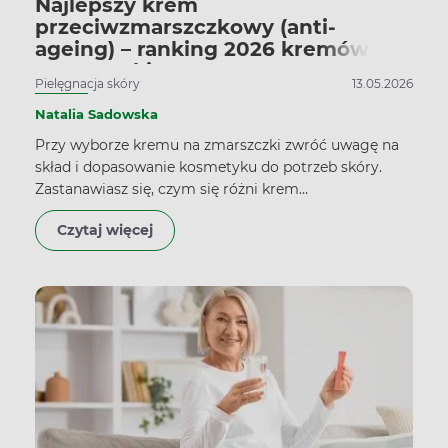
Najlepszy krem
przeciwzmarszczkowy (anti-
ageing) – ranking 2026 kremów na
zmarszczki
Pielęgnacja skóry
13.05.2026
Natalia Sadowska
Przy wyborze kremu na zmarszczki zwróć uwagę na
skład i dopasowanie kosmetyku do potrzeb skóry.
Zastanawiasz się, czym się różni krem
przeciwzmarszczkowy na dzień i na noc? Pierwszy ma
Czytaj więcej
chronić przed słońcem i nawilżać, drugi – intensywnie
regenerować często dzięki mocniej działającym
substancjom anti-ageing.