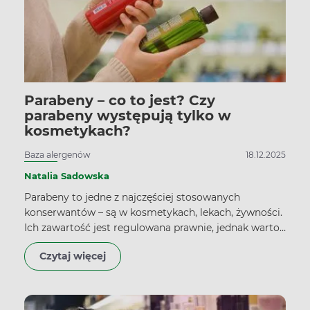
Parabeny – co to jest? Czy
parabeny występują tylko w
kosmetykach?
Baza alergenów
18.12.2025
Natalia Sadowska
Parabeny to jedne z najczęściej stosowanych
konserwantów – są w kosmetykach, lekach, żywności.
Ich zawartość jest regulowana prawnie, jednak warto
zwracać uwagę na liczbę ich źródeł, ponieważ
Czytaj więcej
najnowsze badania wskazują, że parabeny mogą
wpływać na zmiany hormonalne, działać rakotwórczo
i alergizująco.