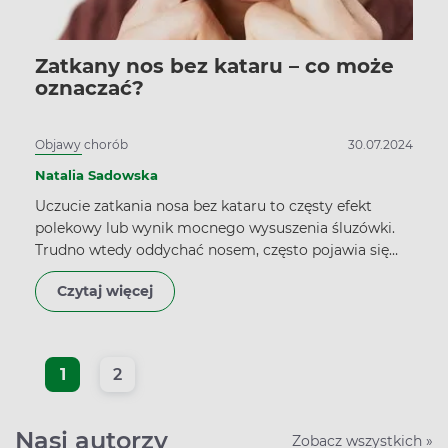
Zatkany nos bez kataru – co może
oznaczać?
Objawy chorób
30.07.2024
Natalia Sadowska
Uczucie zatkania nosa bez kataru to częsty efekt
polekowy lub wynik mocnego wysuszenia śluzówki.
Trudno wtedy oddychać nosem, często pojawia się
ból głowy i trudności ze snem. W takiej sytuacji
Czytaj więcej
krople na nos zatkany bez kataru mogą jednak tylko
pogorszyć problem.
1
2
Nasi autorzy
Zobacz wszystkich »