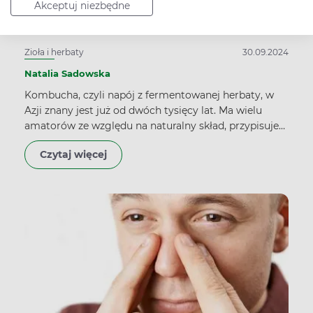
Akceptuj niezbędne
Jakie ma właściwości?
Zioła i herbaty
30.09.2024
Natalia Sadowska
Kombucha, czyli napój z fermentowanej herbaty, w
Azji znany jest już od dwóch tysięcy lat. Ma wielu
amatorów ze względu na naturalny skład, przypisuje
mu się również prozdrowotne właściwości.
Czytaj więcej
Kombucha zawiera też alkohol, nawet 2 procent!