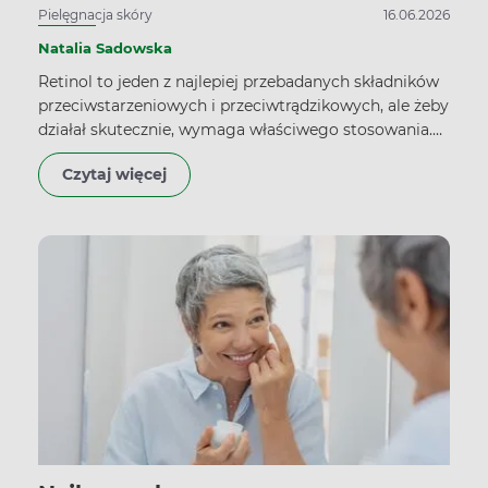
Pielęgnacja skóry
16.06.2026
Natalia Sadowska
Retinol to jeden z najlepiej przebadanych składników
przeciwstarzeniowych i przeciwtrądzikowych, ale żeby
działał skutecznie, wymaga właściwego stosowania.
Sprawdź ranking najlepszych serum z retinolem na
Czytaj więcej
2026 rok i dowiedz się, jakie stężenie wybrać na
początek, jak bezpiecznie wprowadzić je do
pielęgnacji oraz czym się różni retinol od retinalu.