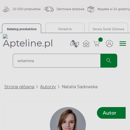
20 000 produktów
Darmowa dostawa
Wysyłka w 24 godziny
Katalog produktów
Poradnik
Serwis Świat Zdrowia
sztuk
Strona główna
Autorzy
Natalia Sadowska
Autor