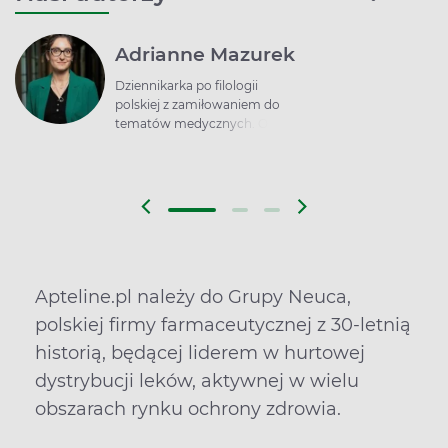
Adrianne Mazurek
Dziennikarka po filologii
polskiej z zamiłowaniem do
tematów medycznych. O
zdrowiu pisze od ponad 15 lat:
przepytuje ekspertów z branży,
analizuje raporty, śledzi newsy,
a przede wszystkim gorąco
zachęca do badań
profilaktycznych. Motto?
„Żaden temat nie jest
wstydliwy. Mówić trzeba o
Apteline.pl należy do Grupy Neuca,
wszystkim, żeby ludzie nie bali
się badać!”
polskiej firmy farmaceutycznej z 30-letnią
historią, będącej liderem w hurtowej
dystrybucji leków, aktywnej w wielu
obszarach rynku ochrony zdrowia.