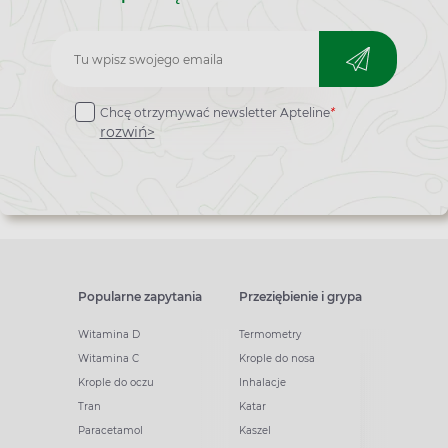
Zapisz
do
Chcę otrzymywać newsletter Apteline
*
newslettera
rozwiń>
Popularne zapytania
Przeziębienie i grypa
Witamina D
Termometry
Witamina C
Krople do nosa
Krople do oczu
Inhalacje
Tran
Katar
Paracetamol
Kaszel