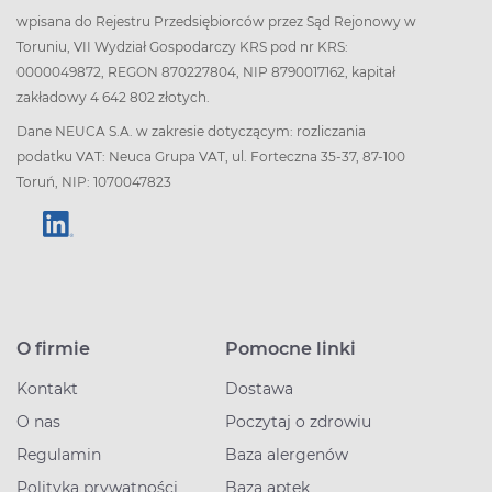
wpisana do Rejestru Przedsiębiorców przez Sąd Rejonowy w
Toruniu, VII Wydział Gospodarczy KRS pod nr KRS:
0000049872, REGON 870227804, NIP 8790017162, kapitał
zakładowy 4 642 802 złotych.
Dane NEUCA S.A. w zakresie dotyczącym: rozliczania
podatku VAT: Neuca Grupa VAT, ul. Forteczna 35-37, 87-100
Toruń, NIP: 1070047823
O firmie
Pomocne linki
Kontakt
Dostawa
O nas
Poczytaj o zdrowiu
Regulamin
Baza alergenów
Polityka prywatności
Baza aptek