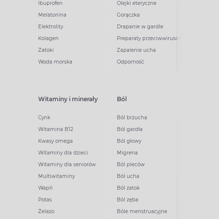
Ibuprofen
Olejki eteryczne
Melatonina
Gorączka
Elektrolity
Drapanie w gardle
Kolagen
Preparaty przeciwwirusowe
Zatoki
Zapalenie ucha
Woda morska
Odporność
Witaminy i minerały
Ból
Cynk
Ból brzucha
Witamina B12
Ból gardła
Kwasy omega
Ból głowy
Witaminy dla dzieci
Migrena
Witaminy dla seniorów
Ból pleców
Multiwitaminy
Ból ucha
Wapń
Ból zatok
Potas
Ból zęba
Żelazo
Bóle menstruacyjne