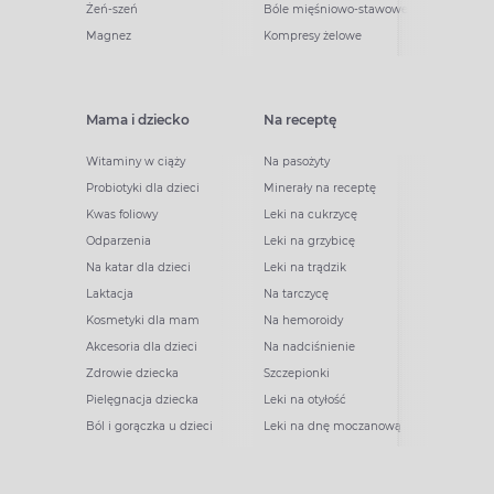
Żeń-szeń
Bóle mięśniowo-stawowe
Magnez
Kompresy żelowe
Mama i dziecko
Na receptę
Witaminy w ciąży
Na pasożyty
Probiotyki dla dzieci
Minerały na receptę
Kwas foliowy
Leki na cukrzycę
Odparzenia
Leki na grzybicę
Na katar dla dzieci
Leki na trądzik
Laktacja
Na tarczycę
Kosmetyki dla mam
Na hemoroidy
Akcesoria dla dzieci
Na nadciśnienie
Zdrowie dziecka
Szczepionki
Pielęgnacja dziecka
Leki na otyłość
Ból i gorączka u dzieci
Leki na dnę moczanową