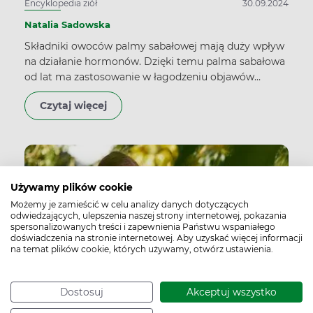
Encyklopedia ziół
30.09.2024
Natalia Sadowska
Składniki owoców palmy sabałowej mają duży wpływ
na działanie hormonów. Dzięki temu palma sabałowa
od lat ma zastosowanie w łagodzeniu objawów
przerostu gruczołu krokowego. Od niedawna za to
Czytaj więcej
suplementuje się ją w terapii łysienia androgenowego.
Używamy plików cookie
Możemy je zamieścić w celu analizy danych dotyczących
odwiedzających, ulepszenia naszej strony internetowej, pokazania
spersonalizowanych treści i zapewnienia Państwu wspaniałego
doświadczenia na stronie internetowej. Aby uzyskać więcej informacji
na temat plików cookie, których używamy, otwórz ustawienia.
Dostosuj
Akceptuj wszystko
Kombucha to grzyb czy herbata?