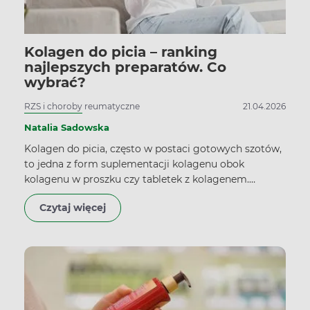
Kolagen do picia – ranking
najlepszych preparatów. Co
wybrać?
RZS i choroby reumatyczne
21.04.2026
Natalia Sadowska
Kolagen do picia, często w postaci gotowych szotów,
to jedna z form suplementacji kolagenu obok
kolagenu w proszku czy tabletek z kolagenem.
Badania wykazują, że regularnie stosowany może
Czytaj więcej
poprawić nawilżenie skóry już po miesiącu, znacznie
dłużej trzeba poczekać, chcąc kolagenem wzmocnić
staw po urazie. Podpowiadamy, czym się kierować
przy wyborze kolagenu do picia i czego można się
spodziewać.