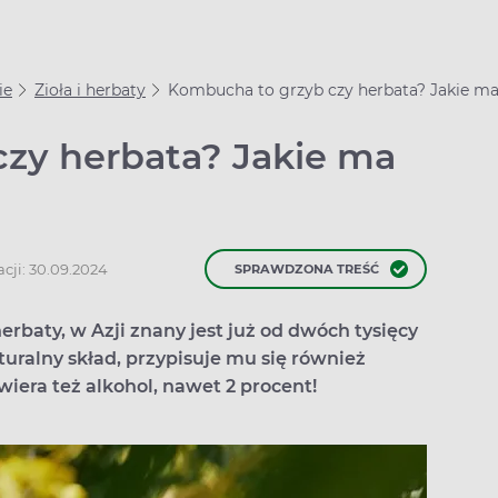
ie
Zioła i herbaty
Kombucha to grzyb czy herbata? Jakie ma
zy herbata? Jakie ma
cji: 30.09.2024
SPRAWDZONA TREŚĆ
rbaty, w Azji znany jest już od dwóch tysięcy
uralny skład, przypisuje mu się również
era też alkohol, nawet 2 procent!