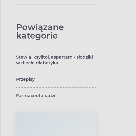
przeciwwskazania?
Powiązane
kategorie
Stewia, ksylitol, aspartam - słodziki
w diecie diabetyka
Przepisy
Farmaceuta radzi