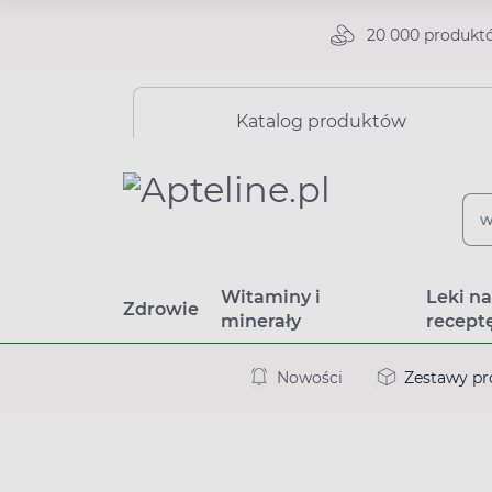
20 000 produkt
Katalog produktów
Witaminy i
Leki n
Zdrowie
minerały
recept
Nowości
Zestawy p