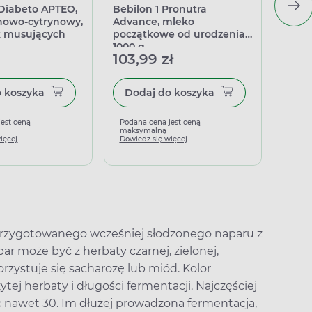
 Diabeto APTEO,
Bebilon 1 Pronutra
Maxil
nowo-cytrynowy,
Advance, mleko
table
k musujących
początkowe od urodzenia,
1000 g
103,99 zł
31,9
Dodaj do koszyka
Dodaj do koszyka
jest ceną
Podana cena jest ceną
Podan
maksymalną
maks
ięcej
Dowiedz się więcej
Dowied
przygotowanego wcześniej słodzonego naparu z
ar może być z herbaty czarnej, zielonej,
orzystuje się sacharozę lub miód. Kolor
ej herbaty i długości fermentacji. Najczęściej
ć nawet 30. Im dłużej prowadzona fermentacja,