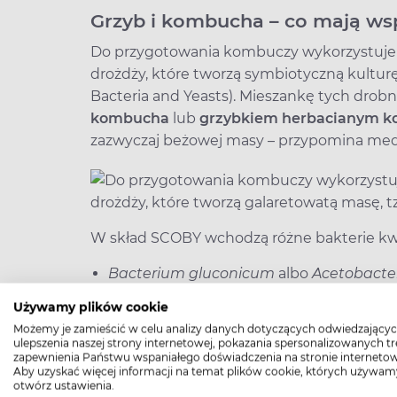
Grzyb i kombucha
–
co mają ws
Do przygotowania kombuczy wykorzystuje s
drożdży, które tworzą symbiotyczną kultur
Bacteria and Yeasts). Mieszankę tych drob
kombucha
lub
grzybkiem herbacianym 
zazwyczaj beżowej masy – przypomina med
W skład SCOBY wchodzą różne bakterie k
Bacterium gluconicum
albo
Acetobacter
Używamy plików cookie
Acetobacter pasteurianus
,
Możemy je zamieścić w celu analizy danych dotyczących odwiedzającyc
ulepszenia naszej strony internetowej, pokazania spersonalizowanych tre
Gluconobacter oxydans
.
zapewnienia Państwu wspaniałego doświadczenia na stronie internetow
Aby uzyskać więcej informacji na temat plików cookie, których używam
otwórz ustawienia.
W skład kolonii drożdży grzybka herbaci