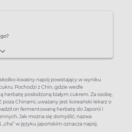
ego?
słodko-kwaśny napój powstający w wyniku
cukru. Pochodzi z Chin, gdzie wedle
ą herbatę posłodzoną białym cukrem. Za osobę,
 poza Chinami, uważany jest koreański lekarz o
dził on fermentowaną herbatę do Japonii i
wiennych. Jak można się domyślić, nazwa
„cha” w języku japońskim oznacza napój.