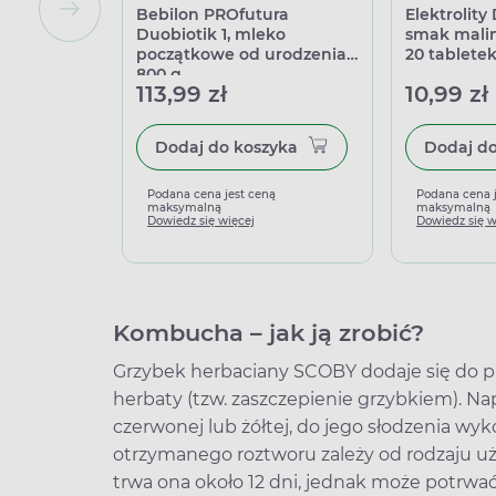
Bebilon PROfutura
Elektrolity
Duobiotik 1, mleko
smak mali
początkowe od urodzenia,
20 tablete
800 g
113,99 zł
10,99 zł
Dodaj do koszyka
Podana cena jest ceną
Podana cena 
maksymalną
maksymalną
Dowiedz się więcej
Dowiedz się w
Kombucha
–
jak ją zrobić?
Grzybek herbaciany SCOBY dodaje się do 
herbaty (tzw. zaszczepienie grzybkiem). Nap
czerwonej lub żółtej, do jego słodzenia wyk
otrzymanego roztworu zależy od rodzaju użyt
trwa ona około 12 dni, jednak może potrwa