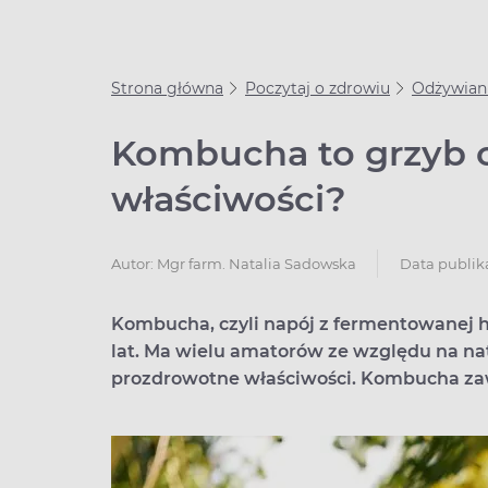
Strona główna
Poczytaj o zdrowiu
Odżywian
Kombucha to grzyb c
właściwości?
Data publika
Autor:
Mgr farm. Natalia Sadowska
Kombucha, czyli napój z fermentowanej he
lat. Ma wielu amatorów ze względu na nat
prozdrowotne właściwości. Kombucha zawi