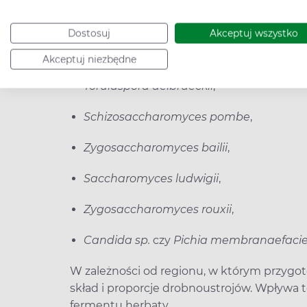
Bruxellensis brettanomyces
,
Dostosuj
Akceptuj wszystko
Stellata candida
,
Akceptuj niezbędne
Torulaspora delbrueckii
,
Schizosaccharomyces pombe
,
Zygosaccharomyces bailii
,
Saccharomyces ludwigii
,
Zygosaccharomyces rouxii
,
Candida sp.
czy
Pichia membranaefaci
W zależności od regionu, w którym przyg
skład i proporcje drobnoustrojów. Wpływa 
fermentu herbaty.