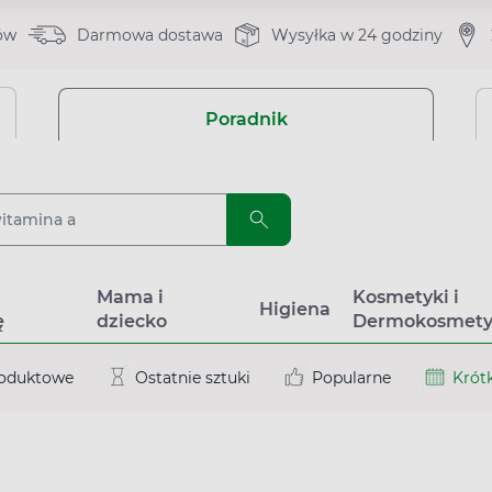
ów
Darmowa dostawa
Wysyłka w 24 godziny
Poradnik
a
Mama i
Kosmetyki i
Higiena
ę
dziecko
Dermokosmety
roduktowe
Ostatnie sztuki
Popularne
Krótk