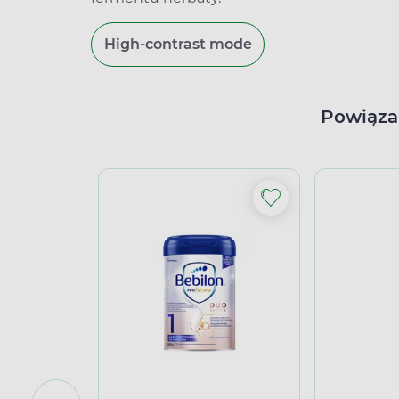
High-contrast mode
Powiąza