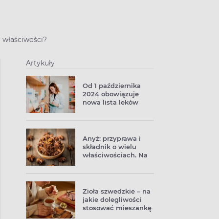
 właściwości?
Artykuły
Od 1 października
2024 obowiązuje
nowa lista leków
refundowanych
Anyż: przyprawa i
składnik o wielu
właściwościach. Na
co pomaga anyż
gwiazdkowy?
Zioła szwedzkie – na
jakie dolegliwości
stosować mieszankę
i jakie są