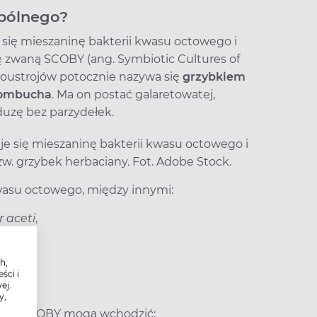
pólnego?
ię mieszaninę bakterii kwasu octowego i
ę zwaną SCOBY (ang. Symbiotic Cultures of
noustrojów potocznie nazywa się
grzybkiem
kombucha
. Ma on postać galaretowatej,
uzę bez parzydełek.
wasu octowego, między innymi:
 aceti
,
h,
ści i
ej.
y,
anego SCOBY mogą wchodzić: