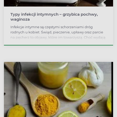
Typy infekcji intymnych – grzybica pochwy,
waginoza
Infekcje intymne są częstymi schorzeniami dróg
rodnych u kobiet. Świąd, pieczenie, upławy oraz parcie
na pęcherz to objawy, które im towarzyszą. Choć wydają
się podobne, to różnią się w zależności od tego, czy
wywołały je grzyby, czy bakterie. To ważne, ponieważ
każdą infekcję leczy się w inny sposób.