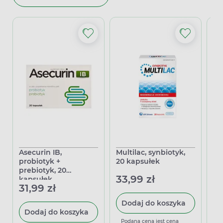
Asecurin IB,
Multilac, synbiotyk,
Bif
probiotyk +
20 kapsułek
sy
prebiotyk, 20
ka
33,99 zł
kapsułek
31,99 zł
23
Dodaj do koszyka
Dodaj do koszyka
Podana cena jest ceną