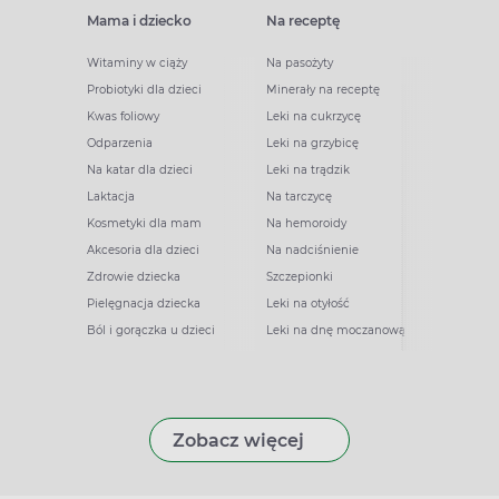
Mama i dziecko
Na receptę
Witaminy w ciąży
Na pasożyty
Probiotyki dla dzieci
Minerały na receptę
Kwas foliowy
Leki na cukrzycę
Odparzenia
Leki na grzybicę
Na katar dla dzieci
Leki na trądzik
Laktacja
Na tarczycę
Kosmetyki dla mam
Na hemoroidy
Akcesoria dla dzieci
Na nadciśnienie
Zdrowie dziecka
Szczepionki
Pielęgnacja dziecka
Leki na otyłość
Ból i gorączka u dzieci
Leki na dnę moczanową
Zobacz więcej