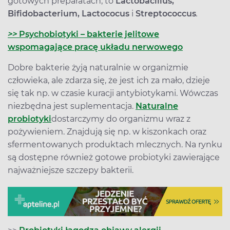
gotowych preparatach, to
Lactobacillus,
Bifidobacterium, Lactococus
i
Streptococcus
.
>>
Psychobiotyki – bakterie jelitowe
wspomagające pracę układu nerwowego
Dobre bakterie żyją naturalnie w organizmie
człowieka, ale zdarza się, że jest ich za mało, dzieje
się tak np. w czasie kuracji antybiotykami. Wówczas
niezbędna jest suplementacja.
Naturalne
probiotyki
dostarczymy do organizmu wraz z
pożywieniem. Znajdują się np. w kiszonkach oraz
sfermentowanych produktach mlecznych. Na rynku
są dostępne również gotowe probiotyki zawierające
najważniejsze szczepy bakterii.