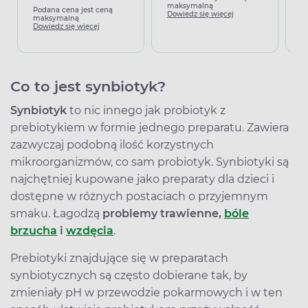
maksymalną
Podana cena jest ceną
P
Dowiedz się więcej
maksymalną
m
Dowiedz się więcej
D
Co to jest synbiotyk?
Synbiotyk
to nic innego jak probiotyk z
prebiotykiem w formie jednego preparatu. Zawiera
zazwyczaj podobną ilość korzystnych
mikroorganizmów, co sam probiotyk. Synbiotyki są
najchętniej kupowane jako preparaty dla dzieci i
dostępne w różnych postaciach o przyjemnym
smaku. Łagodzą
problemy trawienne,
bóle
brzucha
i
wzdęcia
.
Prebiotyki znajdujące się w preparatach
synbiotycznych są często dobierane tak, by
zmieniały pH w przewodzie pokarmowych i w ten