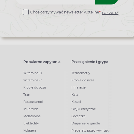
do
rozwiń>
Chcę otrzymywać newsletter Apteline
*
newslettera
Popularne zapytania
Przeziębienie i grypa
Witamina D
Termometry
Witamina C
Krople do nosa
Krople do oczu
Inhalacje
Tran
Katar
Paracetamol
Kaszel
Ibuprofen
Olejki eteryczne
Melatonina
Gorączka
Elektrolity
Drapanie w gardle
Kolagen
Preparaty przeciwwirusowe