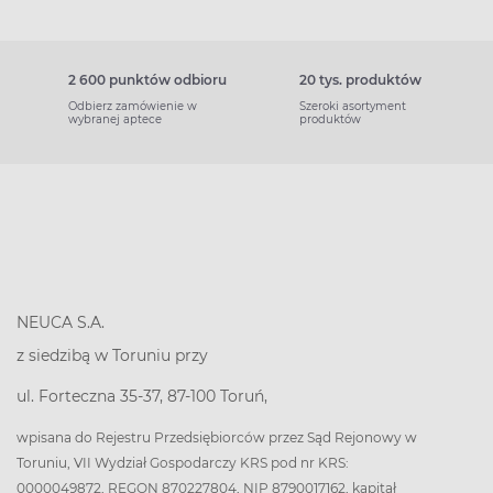
2 600 punktów odbioru
20 tys. produktów
Odbierz zamówienie w
Szeroki asortyment
wybranej aptece
produktów
NEUCA S.A.
z siedzibą w Toruniu przy
ul. Forteczna 35-37, 87-100 Toruń,
wpisana do Rejestru Przedsiębiorców przez Sąd Rejonowy w
Toruniu, VII Wydział Gospodarczy KRS pod nr KRS:
0000049872, REGON 870227804, NIP 8790017162, kapitał