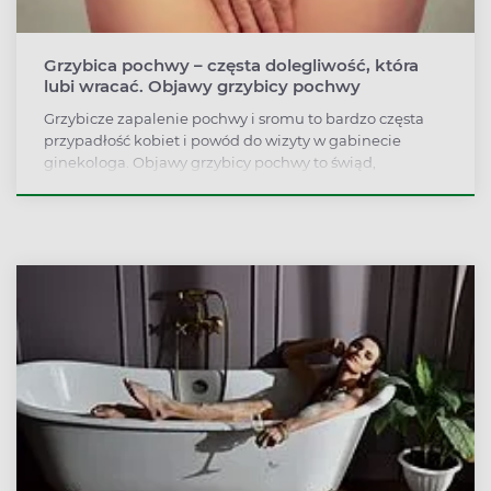
Grzybica pochwy – częsta dolegliwość, która
lubi wracać. Objawy grzybicy pochwy
Grzybicze zapalenie pochwy i sromu to bardzo częsta
przypadłość kobiet i powód do wizyty w gabinecie
ginekologa. Objawy grzybicy pochwy to świąd,
pieczenie i upławy o serowatej konsystencji. Grzybicę
powoduje wiele czynników, m.in. nieleczona lub
rozchwiana cukrzyca, ciąża, błędy w higienie intymnej
czy długotrwałe stosowanie antybiotyków.
Zdecydowanie rzadziej grzybica pochwy rozwija się w
wyniku kontaktów seksualnych. Jak rozpoznać grzybicę
pochwy? Kto jest na nią najbardziej narażony? Jakie są
możliwości leczenia grzybicy pochwy?