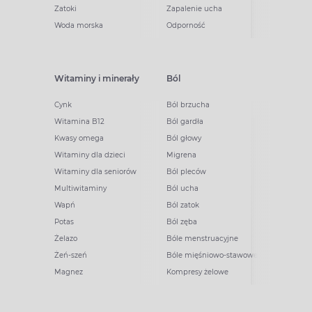
Zatoki
Zapalenie ucha
Woda morska
Odporność
Witaminy i minerały
Ból
Cynk
Ból brzucha
Witamina B12
Ból gardła
Kwasy omega
Ból głowy
Witaminy dla dzieci
Migrena
Witaminy dla seniorów
Ból pleców
Multiwitaminy
Ból ucha
Wapń
Ból zatok
Potas
Ból zęba
Żelazo
Bóle menstruacyjne
Żeń-szeń
Bóle mięśniowo-stawowe
Magnez
Kompresy żelowe