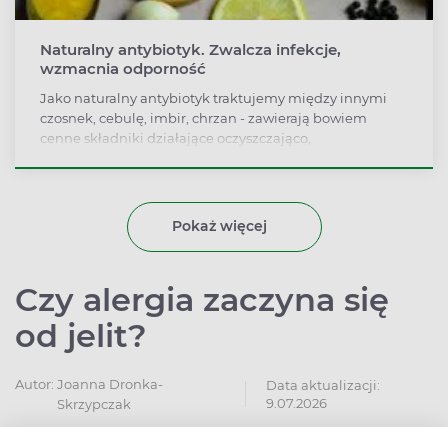
Naturalny antybiotyk. Zwalcza infekcje,
wzmacnia odporność
Jako naturalny antybiotyk traktujemy między innymi
czosnek, cebulę, imbir, chrzan - zawierają bowiem
cenne składniki działające oczyszczająco,
przeciwbakteryjnie, przeciwwirusowo i
przeciwgrzybicznie. Ich mieszanka, np. napój z czosnku,
cebuli i octu winnego, łagodzi objawy infekcji, poprawia
krążenie i oczyszcza krew. Jak jeszcze działają naturalne
Pokaż więcej
antybiotyki?
Czy alergia zaczyna się
od jelit?
Autor:
Joanna Dronka-
Data aktualizacji:
9.07.2026
Skrzypczak