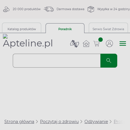
20 000 produktów
Darmowa dostawa
Wysyłka w 24 godziny
Katalog produktów
Poradnik
Serwis Świat Zdrowia
sztuk
Strona główna
Poczytaj o zdrowiu
Odżywianie
Probiot