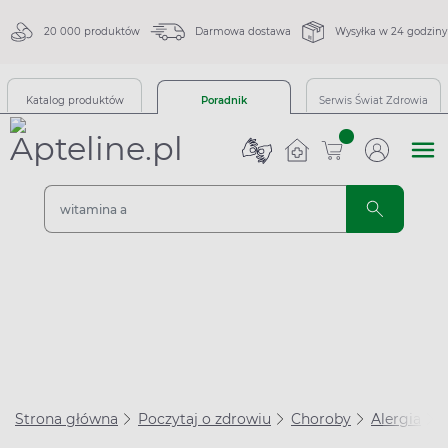
20 000 produktów
Darmowa dostawa
Wysyłka w 24 godziny
Katalog produktów
Poradnik
Serwis Świat Zdrowia
sztuk
Strona główna
Poczytaj o zdrowiu
Choroby
Alergia