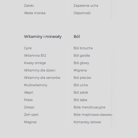
Zatoki
Zapalenie ucha
Woda morska
Odporność
Witaminy i minerały
Ból
Cynk
Ból brzucha
Witamina B12
Ból gardła
Kwasy omega
Ból głowy
Witaminy dla dzieci
Migrena
Witaminy dla seniorów
Ból pleców
Multiwitaminy
Ból ucha
Wapń
Ból zatok
Potas
Ból zęba
Żelazo
Bóle menstruacyjne
Żeń-szeń
Bóle mięśniowo-stawowe
Magnez
Kompresy żelowe