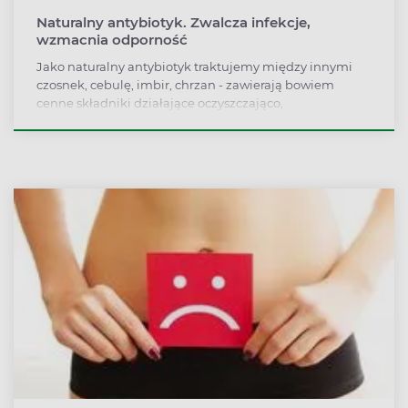
Naturalny antybiotyk. Zwalcza infekcje,
wzmacnia odporność
Jako naturalny antybiotyk traktujemy między innymi
czosnek, cebulę, imbir, chrzan - zawierają bowiem
cenne składniki działające oczyszczająco,
przeciwbakteryjnie, przeciwwirusowo i
przeciwgrzybicznie. Ich mieszanka, np. napój z czosnku,
cebuli i octu winnego, łagodzi objawy infekcji, poprawia
krążenie i oczyszcza krew. Jak jeszcze działają naturalne
antybiotyki?