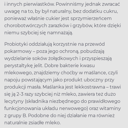
i innych pierwiastków. Powinniśmy jednak zwracać
uwagę na to, by był naturalny, bez dodatku cukru,
ponieważ właśnie cukier jest sprzymierzeńcem
chorobotwórczych zarazków i grzybów, które dzięki
niemu szybciej się namnażają.
Probiotyki oddziałują korzystnie na przewód
pokarmowy – poza jego ochroną, pobudzają
wydzielanie soków żołądkowych i przyspieszają
perystaltykę jelit. Dobre bakterie kwasu
mlekowego, znajdziemy choćby w maślance, czyli
napoju powstającym jako produkt uboczny przy
produkcji masła. Maślanka jest lekkostrawna – trawi
się ją 2-3 razy szybciej niż mleko, zawiera też dużo
lecytyny (składnika niezbędnego do prawidłowego
funkcjonowania układu nerwowego) oraz witaminy
z grupy B. Podobne do niej działanie ma również
naturalnie zsiadłe mleko.