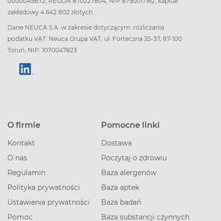
0000049872, REGON 870227804, NIP 8790017162, kapitał
zakładowy 4 642 802 złotych.
Dane NEUCA S.A. w zakresie dotyczącym: rozliczania
podatku VAT: Neuca Grupa VAT, ul. Forteczna 35-37, 87-100
Toruń, NIP: 1070047823
O firmie
Pomocne linki
Kontakt
Dostawa
O nas
Poczytaj o zdrowiu
Regulamin
Baza alergenów
Polityka prywatności
Baza aptek
Ustawienia prywatności
Baza badań
Pomoc
Baza substancji czynnych