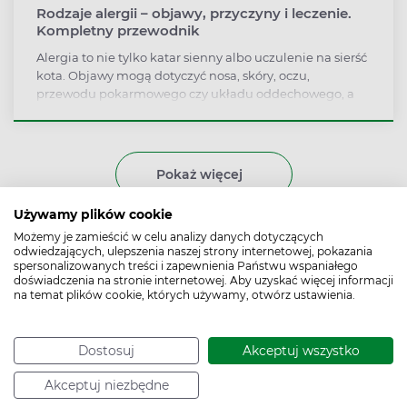
Rodzaje alergii – objawy, przyczyny i leczenie.
Kompletny przewodnik
Alergia to nie tylko katar sienny albo uczulenie na sierść
kota. Objawy mogą dotyczyć nosa, skóry, oczu,
przewodu pokarmowego czy układu oddechowego, a
reakcję alergiczną mogą wywoływać zarówno pyłki
roślin, jak i pokarmy, leki czy substancje obecne w
kosmetykach. Nie każda alergia przebiega tak samo i
nie każda rozwija się już w dzieciństwie. Sprawdź, czym
Pokaż więcej
się różnią, jakie dolegliwości mogą powodować, kiedy
pójść do lekarza.
Używamy plików cookie
Czy alergia zaczyna się
Możemy je zamieścić w celu analizy danych dotyczących
odwiedzających, ulepszenia naszej strony internetowej, pokazania
od jelit?
spersonalizowanych treści i zapewnienia Państwu wspaniałego
doświadczenia na stronie internetowej. Aby uzyskać więcej informacji
na temat plików cookie, których używamy, otwórz ustawienia.
Autor:
Joanna Dronka-
Data aktualizacji:
9.07.2026
Skrzypczak
Dostosuj
Akceptuj wszystko
Akceptuj niezbędne