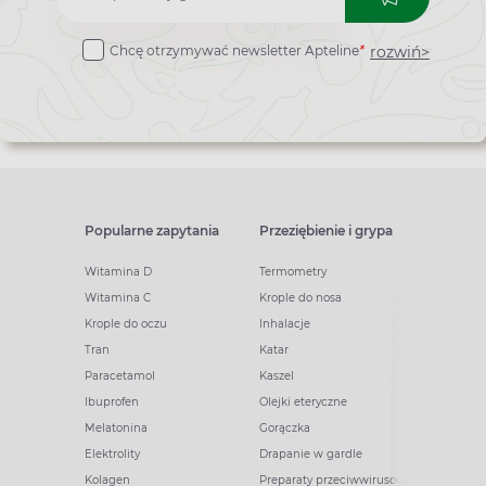
do
rozwiń>
Chcę otrzymywać newsletter Apteline
*
newslettera
Popularne zapytania
Przeziębienie i grypa
Witamina D
Termometry
Witamina C
Krople do nosa
Krople do oczu
Inhalacje
Tran
Katar
Paracetamol
Kaszel
Ibuprofen
Olejki eteryczne
Melatonina
Gorączka
Elektrolity
Drapanie w gardle
Kolagen
Preparaty przeciwwirusowe