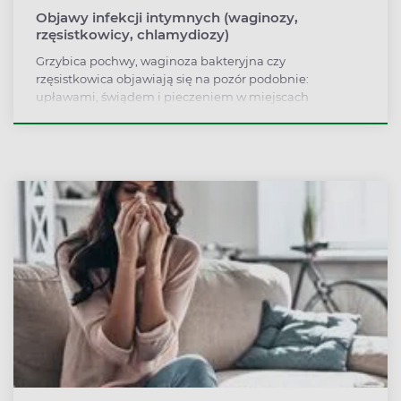
Objawy infekcji intymnych (waginozy,
rzęsistkowicy, chlamydiozy)
Grzybica pochwy, waginoza bakteryjna czy
rzęsistkowica objawiają się na pozór podobnie:
upławami, świądem i pieczeniem w miejscach
intymnych, jednak dokładniejsza obserwacja pozwala je
odróżnić. To ważne, bo od prawidłowej diagnozy zależy
dobór leczenia i szybszy powrót do zdrowia.