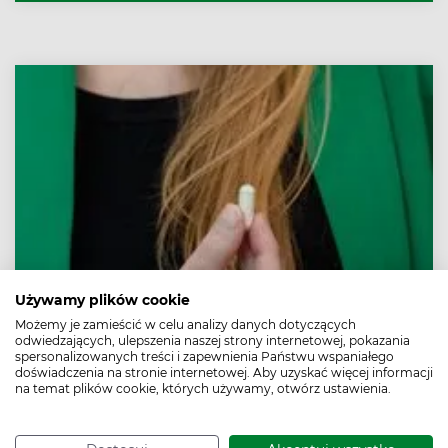
powinny zwrócić uwagę szczególnie kobiety w ciąży
oraz dzieci.
Używamy plików cookie
Krzem, krzem organiczny – na co pomaga?
Możemy je zamieścić w celu analizy danych dotyczących
odwiedzających, ulepszenia naszej strony internetowej, pokazania
Który krzem jest najlepiej przyswajany?
spersonalizowanych treści i zapewnienia Państwu wspaniałego
doświadczenia na stronie internetowej. Aby uzyskać więcej informacji
Krzem jest jednym z najważniejszych elementów
na temat plików cookie, których używamy, otwórz ustawienia.
naszego metabolizmu. Właściwości krzemu to między
innymi wsparcie zdrowia kości, stawów, skóry, włosów i
paznokci, regulacja poziomu cholesterolu we krwi,