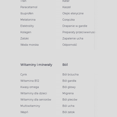
Tran
Katar
Paracetamol
Kaszel
Ibuprofen
Olejki eteryczne
Melatonina
Gorączka
Elektrolity
Drapanie w gardle
Kolagen
Preparaty przeciwwirusowe
Zatoki
Zapalenie ucha
Woda morska
Odporność
Witaminy i minerały
Ból
Cynk
Ból brzucha
Witamina B12
Ból gardła
Kwasy omega
Ból głowy
Witaminy dla dzieci
Migrena
Witaminy dla seniorów
Ból pleców
Multiwitaminy
Ból ucha
Wapń
Ból zatok