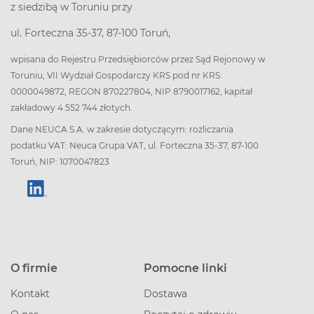
z siedzibą w Toruniu przy
ul. Forteczna 35-37, 87-100 Toruń,
wpisana do Rejestru Przedsiębiorców przez Sąd Rejonowy w
Toruniu, VII Wydział Gospodarczy KRS pod nr KRS:
0000049872, REGON 870227804, NIP 8790017162, kapitał
zakładowy 4 552 744 złotych.
Dane NEUCA S.A. w zakresie dotyczącym: rozliczania
podatku VAT: Neuca Grupa VAT, ul. Forteczna 35-37, 87-100
Toruń, NIP: 1070047823
O firmie
Pomocne linki
Kontakt
Dostawa