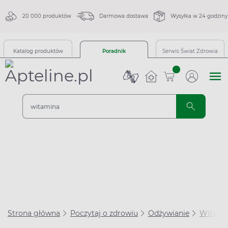
20 000 produktów
Darmowa dostawa
Wysyłka w 24 godziny
Katalog produktów
Poradnik
Serwis Świat Zdrowia
sztuk
Strona główna
Poczytaj o zdrowiu
Odżywianie
Witami