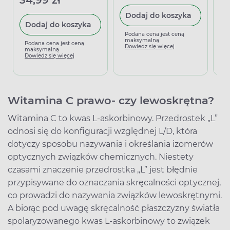
Dodaj do koszyka
Dodaj do koszyka
Podana cena jest ceną
P
maksymalną
m
Podana cena jest ceną
Dowiedz się więcej
D
maksymalną
Dowiedz się więcej
Witamina C prawo- czy lewoskrętna?
Witamina C to kwas L-askorbinowy. Przedrostek „L”
odnosi się do konfiguracji względnej L/D, która
dotyczy sposobu nazywania i określania izomerów
optycznych związków chemicznych. Niestety
czasami znaczenie przedrostka „L” jest błędnie
przypisywane do oznaczania skręcalności optycznej,
co prowadzi do nazywania związków lewoskrętnymi.
A biorąc pod uwagę skręcalność płaszczyzny światła
spolaryzowanego kwas L-askorbinowy to związek