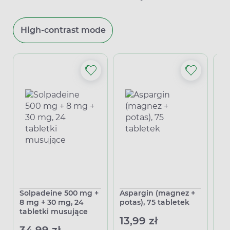
High-contrast mode
Solpadeine 500 mg +
Aspargin (magnez +
Sy
8 mg + 30 mg, 24
potas), 75 tabletek
50
tabletki musujące
13,99 zł
13
34,99 zł