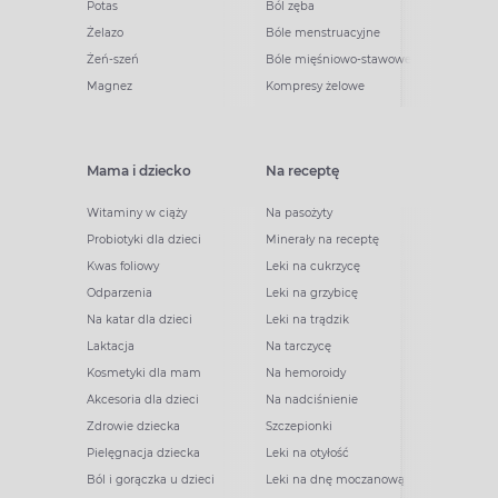
Potas
Ból zęba
Żelazo
Bóle menstruacyjne
Żeń-szeń
Bóle mięśniowo-stawowe
Magnez
Kompresy żelowe
Mama i dziecko
Na receptę
Witaminy w ciąży
Na pasożyty
Probiotyki dla dzieci
Minerały na receptę
Kwas foliowy
Leki na cukrzycę
Odparzenia
Leki na grzybicę
Na katar dla dzieci
Leki na trądzik
Laktacja
Na tarczycę
Kosmetyki dla mam
Na hemoroidy
Akcesoria dla dzieci
Na nadciśnienie
Zdrowie dziecka
Szczepionki
Pielęgnacja dziecka
Leki na otyłość
Ból i gorączka u dzieci
Leki na dnę moczanową