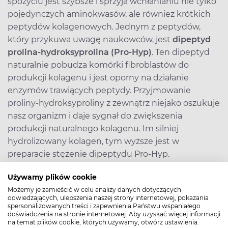
spożyciu jest szybsze i sprzyja wchłanianiu nie tylko
pojedynczych aminokwasów, ale również krótkich
peptydów kolagenowych. Jednym z peptydów,
który przykuwa uwagę naukowców, jest
dipeptyd
prolina-hydroksyprolina (Pro-Hyp)
. Ten dipeptyd
naturalnie pobudza komórki fibroblastów do
produkcji kolagenu i jest oporny na działanie
enzymów trawiących peptydy. Przyjmowanie
proliny-hydroksyproliny z zewnątrz niejako oszukuje
nasz organizm i daje sygnał do zwiększenia
produkcji naturalnego kolagenu. Im silniej
hydrolizowany kolagen, tym wyższe jest w
preparacie stężenie dipeptydu Pro-Hyp.
Używamy plików cookie
Żelatyna czy kolagen?
Możemy je zamieścić w celu analizy danych dotyczących
odwiedzających, ulepszenia naszej strony internetowej, pokazania
Żelatyna to kolagen zdenaturowany, czyli
spersonalizowanych treści i zapewnienia Państwu wspaniałego
doświadczenia na stronie internetowej. Aby uzyskać więcej informacji
ugotowany. W porównaniu z kolagenem
na temat plików cookie, których używamy, otwórz ustawienia.