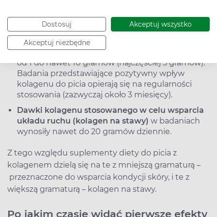
hydrolizowanym jest gorzej wchłaniana.
Jak przyjmować kolagen?
Dostosuj
Akceptuj wszystko
Prawidłowe dawkowanie kolagenu do picia na
Akceptuj niezbędne
skórę
to przyjmowanie raz dziennie w dawkach
od 1 do nawet 10 gramów (najczęściej 5 gramów).
Badania przedstawiające pozytywny wpływ
kolagenu do picia opierają się na regularności
stosowania (zazwyczaj około 3 miesięcy).
Dawki kolagenu stosowanego w celu wsparcia
układu ruchu (kolagen na stawy)
w badaniach
wynosiły nawet do 20 gramów dziennie.
Z tego względu suplementy diety do picia z
kolagenem dzielą się na te z mniejszą gramaturą –
przeznaczone do wsparcia kondycji skóry, i te z
większą gramaturą – kolagen na stawy.
Po jakim czasie widać pierwsze efekty