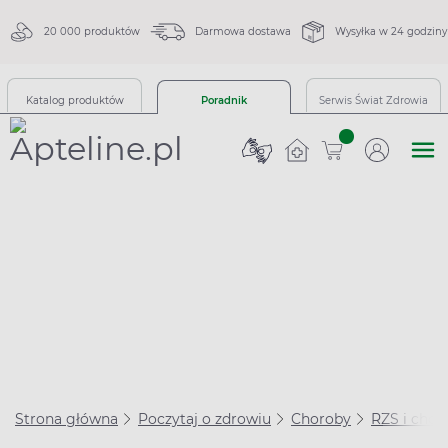
20 000 produktów
Darmowa dostawa
Wysyłka w 24 godziny
Katalog produktów
Poradnik
Serwis Świat Zdrowia
sztuk
Strona główna
Poczytaj o zdrowiu
Choroby
RZS i cho