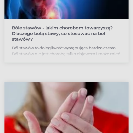
Bóle stawów - jakim chorobom towarzyszą?
Dlaczego bolą stawy, co stosować na ból
stawów?
Ból stawów to dolegliwość występująca bardzo często.
Ból stawów nie jest chorobą tylko objawem i może mieć
bardzo wiele przyczyn. Jeśli ból stawów nie mija po
kilku dniach lub towarzyszą mu obrzęk, gorączka czy
sztywność trzeba odwiedzić lekarza.