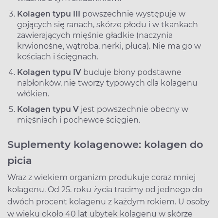
Kolagen typu III
powszechnie występuje w
gojących się ranach, skórze płodu i w tkankach
zawierających mięśnie gładkie (naczynia
krwionośne, wątroba, nerki, płuca). Nie ma go w
kościach i ścięgnach.
Kolagen typu IV
buduje błony podstawne
nabłonków, nie tworzy typowych dla kolagenu
włókien.
Kolagen typu V
jest powszechnie obecny w
mięśniach i pochewce ścięgien.
Suplementy kolagenowe: kolagen do
picia
Wraz z wiekiem organizm produkuje coraz mniej
kolagenu. Od 25. roku życia tracimy od jednego do
dwóch procent kolagenu z każdym rokiem. U osoby
w wieku około 40 lat ubytek kolagenu w skórze