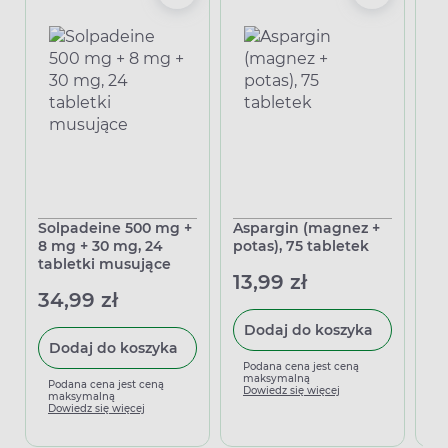
Solpadeine 500 mg +
Aspargin (magnez +
Sy
8 mg + 30 mg, 24
potas), 75 tabletek
50
tabletki musujące
13,99 zł
13
34,99 zł
Dodaj do koszyka
Dodaj do koszyka
Podana cena jest ceną
P
maksymalną
m
Podana cena jest ceną
Dowiedz się więcej
D
maksymalną
Dowiedz się więcej