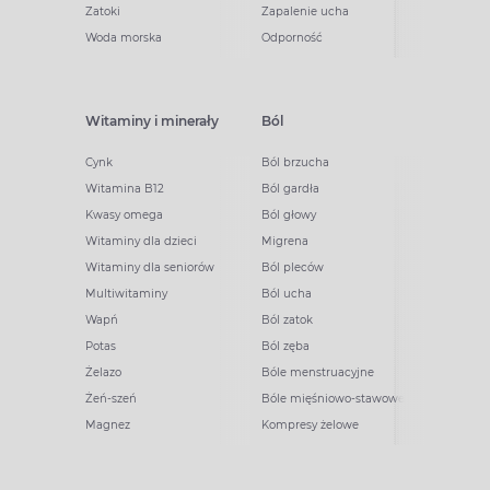
Zatoki
Zapalenie ucha
Woda morska
Odporność
Witaminy i minerały
Ból
Cynk
Ból brzucha
Witamina B12
Ból gardła
Kwasy omega
Ból głowy
Witaminy dla dzieci
Migrena
Witaminy dla seniorów
Ból pleców
Multiwitaminy
Ból ucha
Wapń
Ból zatok
Potas
Ból zęba
Żelazo
Bóle menstruacyjne
Żeń-szeń
Bóle mięśniowo-stawowe
Magnez
Kompresy żelowe