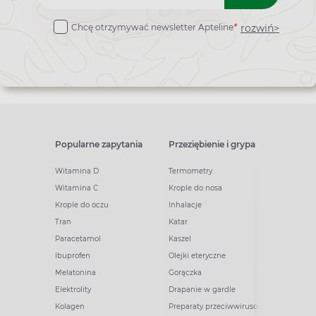
do
rozwiń>
Chcę otrzymywać newsletter Apteline
*
newslettera
Popularne zapytania
Przeziębienie i grypa
Witamina D
Termometry
Witamina C
Krople do nosa
Krople do oczu
Inhalacje
Tran
Katar
Paracetamol
Kaszel
Ibuprofen
Olejki eteryczne
Melatonina
Gorączka
Elektrolity
Drapanie w gardle
Kolagen
Preparaty przeciwwirusowe