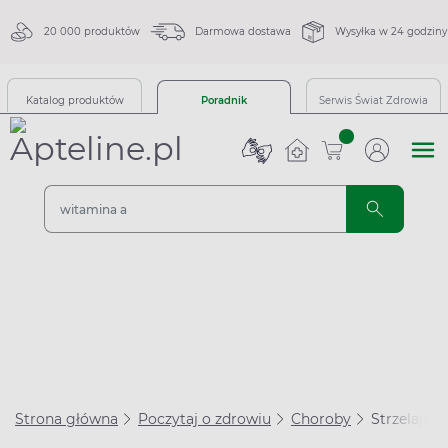
20 000 produktów
Darmowa dostawa
Wysyłka w 24 godziny
Katalog produktów
Poradnik
Serwis Świat Zdrowia
sztuk
Strona główna
Poczytaj o zdrowiu
Choroby
Strzelając