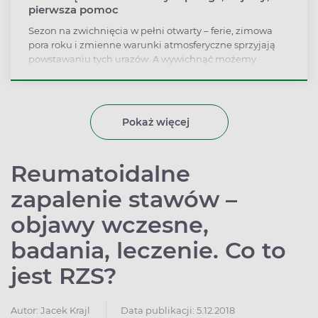
pierwsza pomoc
Sezon na zwichnięcia w pełni otwarty – ferie, zimowa
pora roku i zmienne warunki atmosferyczne sprzyjają
powstawaniu tych urazów. A wywichnąć możemy
wszystkie ruchome części ciała, czyli kolana, łokcie,
nadgarstki, staw skokowy, a nawet żuchwę.
Pokaż więcej
Reumatoidalne
zapalenie stawów –
objawy wczesne,
badania, leczenie. Co to
jest RZS?
Autor:
Jacek Krajl
Data publikacji: 5.12.2018