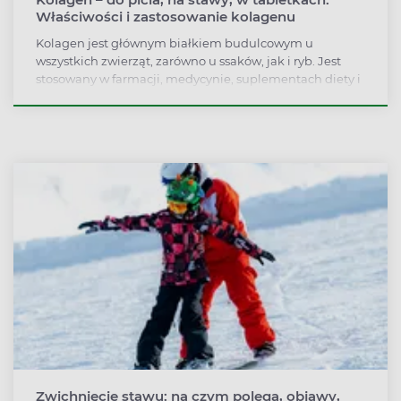
Właściwości i zastosowanie kolagenu
Kolagen jest głównym białkiem budulcowym u
wszystkich zwierząt, zarówno u ssaków, jak i ryb. Jest
stosowany w farmacji, medycynie, suplementach diety i
kremach upiększających. Jakie właściwości ma
kolagen? Czy warto go przyjmować w postaci tabletek
lub proszku?
Zwichnięcie stawu: na czym polega, objawy,