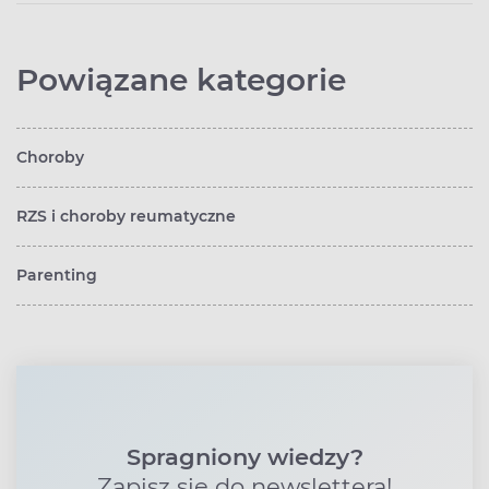
Powiązane kategorie
Choroby
RZS i choroby reumatyczne
Parenting
Spragniony wiedzy?
Zapisz się do newslettera!