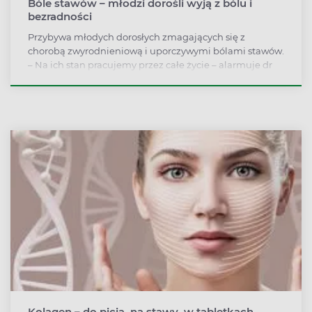
Bóle stawów – młodzi dorośli wyją z bólu i
bezradności
Przybywa młodych dorosłych zmagających się z
chorobą zwyrodnieniową i uporczywymi bólami stawów.
– Na ich stan pracujemy przez całe życie – alarmuje dr
hab. n. med. Anna Górska z Uniwersytetu Medycznego w
Białymstoku, lekarz reumatolog.
Kolagen – do picia, na stawy, w tabletkach.