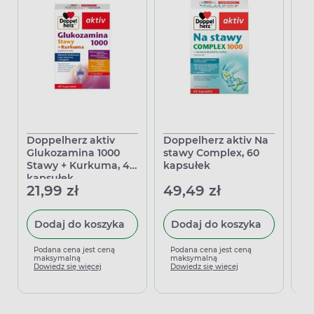
Doppelherz aktiv
Doppelherz aktiv Na
Do
Glukozamina 1000
stawy Complex, 60
Gl
Stawy + Kurkuma, 40
kapsułek
St
kapsułek
ka
21,99 zł
49,49 zł
22
Dodaj do koszyka
Dodaj do koszyka
Podana cena jest ceną
Podana cena jest ceną
P
maksymalną
maksymalną
m
Dowiedz się więcej
Dowiedz się więcej
D