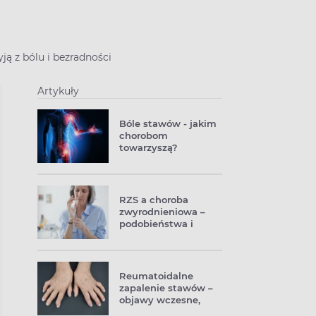
ją z bólu i bezradności
Artykuły
Bóle stawów - jakim
chorobom
towarzyszą?
Dlaczego bolą
stawy, co stosować
na ból stawów?
RZS a choroba
zwyrodnieniowa –
podobieństwa i
różnice
Reumatoidalne
zapalenie stawów –
objawy wczesne,
badania, leczenie.