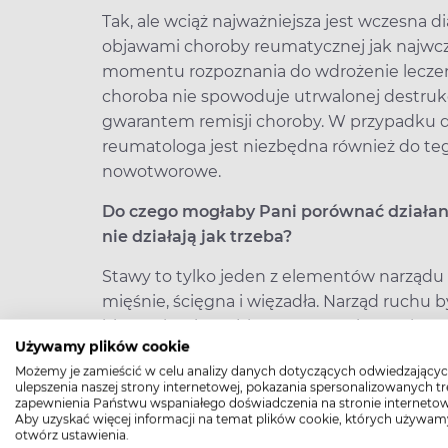
Tak, ale wciąż najważniejsza jest wczesna d
objawami choroby reumatycznej jak najwcześ
momentu rozpoznania do wdrożenie leczenia
choroba nie spowoduje utrwalonej destrukc
gwarantem remisji choroby. W przypadku dz
reumatologa jest niezbędna również do te
nowotworowe.
Do czego mogłaby Pani porównać działani
nie działają jak trzeba?
Stawy to tylko jeden z elementów narządu 
mięśnie, ścięgna i więzadła. Narząd ruchu 
biomechanicznej, który zapewnia synchroniz
Używamy plików cookie
szkieletowo – mięśniowej harmonii przejawi
Możemy je zamieścić w celu analizy danych dotyczących odwiedzającyc
pozostałe części ciała. Na przykład jeśli bo
ulepszenia naszej strony internetowej, pokazania spersonalizowanych tre
dochodzi do nacisków na inne stawy, w tym
zapewnienia Państwu wspaniałego doświadczenia na stronie internetow
Aby uzyskać więcej informacji na temat plików cookie, których używam
kręgosłup. A z kolei przedłużający się ból 
otwórz ustawienia.