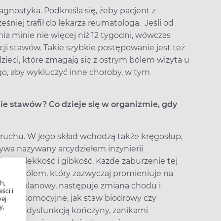
iagnostyka. Podkreśla się, żeby pacjent z
niej trafił do lekarza reumatologa. Jeśli od
 minie nie więcej niż 12 tygodni, wówczas
ji stawów. Takie szybkie postępowanie jest też
ieci, które zmagają się z ostrym bólem wizyta u
go, aby wykluczyć inne choroby, w tym
e stawów? Co dzieje się w organizmie, gdy
ruchu. W jego skład wchodzą także kręgosłup,
bywa nazywany arcydziełem inżynierii
ację, lekkość i gibkość. Każde zaburzenie tej
a się bólem, który zazwyczaj promieniuje na
h,
li staw kolanowy, następuje zmiana chodu i
ści i
 na lokomocyjne, jak staw biodrowy czy
ej.
y,
skutkuje dysfunkcją kończyny, zanikami