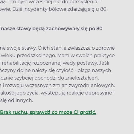
 – co było wcześniej nie do pomyślenia –
kowie. Dziś incydenty bólowe zdarzają się u 80
ak nasze stawy będą zachowywały się po 80
a swoje stawy. O ich stan, a zwłaszcza o zdrowie
od wieku przedszkolnego. Mam w swoich praktyce
 rehabilitację rozpoznanej wady postawy. Jeśli
czyny dolne nałoży się otyłość - plaga naszych
nacznie szybciej dochodzi do zniekształceń,
a i rozwoju wczesnych zmian zwyrodnieniowych.
jakość jego życia, występują reakcje depresyjne i
się od innych.
Brak ruchu, sprawdź co może Ci grozić.