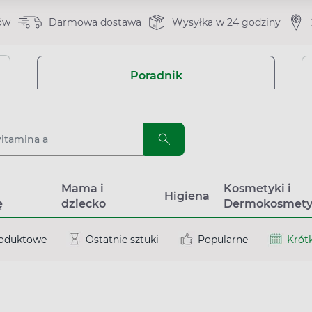
ów
Darmowa dostawa
Wysyłka w 24 godziny
Poradnik
a
Mama i
Kosmetyki i
Higiena
ę
dziecko
Dermokosmety
roduktowe
Ostatnie sztuki
Popularne
Krótk