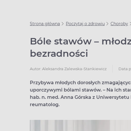
Strona główna
Poczytaj o zdrowiu
Choroby
Bóle stawów – młodzi 
bezradności
Data p
Autor:
Aleksandra Zalewska-Stankiewicz
Przybywa młodych dorosłych zmagających
uporczywymi bólami stawów. – Na ich stan
hab. n. med. Anna Górska z Uniwersytetu
reumatolog.