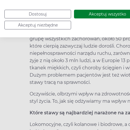
mięśniowymi, a w konsekwencji wczesnym
Co w głównej mierze jest przyczyną cho
Dostosuj
Akceptuj wszystko
Według klasyfikacji chorób stawów jest pon
Akceptuj niezbędne
Choroby zapalne są wywoływane przez pro
grupę wszystkich zachorowań, około 50 pr
które cierpią zazwyczaj ludzie dorośli. Ch
niepełnosprawności narządu ruchu, zarówno w
żyje z nią około 3 mln ludzi, a w Europie 1
tkanek miękkich, czyli choroby ścięgien i w
Dużym problemem pacjentów jest też wiotko
stawy tracą na sprawności.
Oczywiście, olbrzymi wpływ na zdrowotność
styl życia. To, jak się odżywiamy ma wpływ 
Które stawy są najbardziej narażone na 
Lokomocyjne, czyli kolanowe i biodrowe, a c