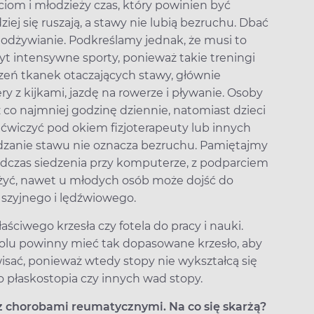
eciom i młodzieży czas, który powinien być
ziej się ruszają, a stawy nie lubią bezruchu. Dbać
 i odżywianie. Podkreślamy jednak, że musi to
t intensywne sporty, ponieważ takie treningi
zeń tkanek otaczających stawy, głównie
y z kijkami, jazdę na rowerze i pływanie. Osoby
co najmniej godzinę dziennie, natomiast dzieci
j ćwiczyć pod okiem fizjoterapeuty lub innych
zędzanie stawu nie oznacza bezruchu. Pamiętajmy
podczas siedzenia przy komputerze, z podparciem
ważyć, nawet u młodych osób może dojść do
szyjnego i lędźwiowego.
ciwego krzesła czy fotela do pracy i nauki.
kolu powinny mieć tak dopasowane krzesło, aby
wisać, ponieważ wtedy stopy nie wykształcą się
 płaskostopia czy innych wad stopy.
z chorobami reumatycznymi. Na co się skarżą?