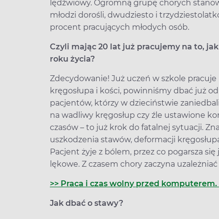
lędźwiowy. Ogromną grupę chorych stanowią
młodzi dorośli, dwudziesto i trzydziestolat
procent pracujących młodych osób.
Czyli mając 20 lat już pracujemy na to, j
roku życia?
Zdecydowanie! Już uczeń w szkole pracuje n
kręgosłupa i kości, powinniśmy dbać już 
pacjentów, którzy w dzieciństwie zaniedbali
na wadliwy kręgosłup czy źle ustawione koń
czasów – to już krok do fatalnej sytuacji. Z
uszkodzenia stawów, deformacji kręgosłup
Pacjent żyje z bólem, przez co pogarsza się 
lękowe. Z czasem chory zaczyna uzależniać 
>> Praca i czas wolny przed komputerem. 
Jak dbać o stawy?