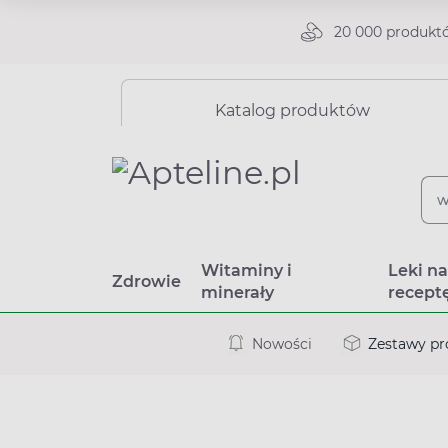
20 000 produkt
Katalog produktów
Witaminy i
Leki n
Zdrowie
minerały
recept
Nowości
Zestawy p