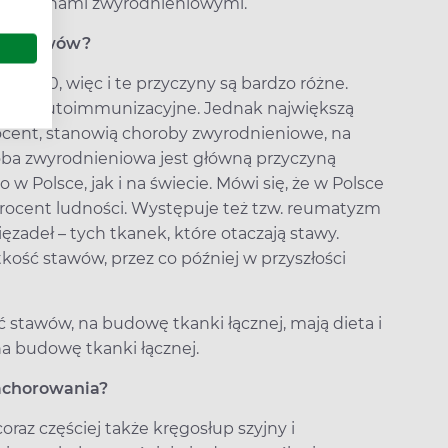
i zmianami zwyrodnieniowymi.
rób stawów?
ad 200, więc i te przyczyny są bardzo różne.
cesy autoimmunizacyjne. Jednak największą
ocent, stanowią choroby zwyrodnieniowe, na
oroba zwyrodnieniowa jest główną przyczyną
 Polsce, jak i na świecie. Mówi się, że w Polsce
3 procent ludności. Występuje też tzw. reumatyzm
ięzadeł – tych tkanek, które otaczają stawy.
ść stawów, przez co później w przyszłości
 stawów, na budowę tkanki łącznej, mają dieta i
na budowę tkanki łącznej.
zachorowania?
oraz częściej także kręgosłup szyjny i