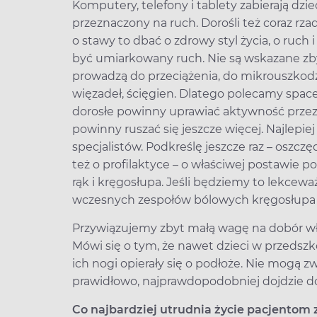
Komputery, telefony i tablety zabierają dzi
przeznaczony na ruch. Dorośli też coraz rzad
o stawy to dbać o zdrowy styl życia, o ruch
być umiarkowany ruch. Nie są wskazane zby
prowadzą do przeciążenia, do mikrouszkod
więzadeł, ścięgien. Dlatego polecamy spacer
dorosłe powinny uprawiać aktywność przez 
powinny ruszać się jeszcze więcej. Najlepie
specjalistów. Podkreślę jeszcze raz – oszc
też o profilaktyce – o właściwej postawie 
rąk i kręgosłupa. Jeśli będziemy to lekce
wczesnych zespołów bólowych kręgosłupa 
Przywiązujemy zbyt małą wagę na dobór właś
Mówi się o tym, że nawet dzieci w przedsz
ich nogi opierały się o podłoże. Nie mogą z
prawidłowo, najprawdopodobniej dojdzie do
Co najbardziej utrudnia życie pacjentom 