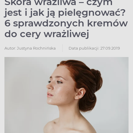
Skóra wrażliwa – czym
jest i jak ją pielęgnować?
6 sprawdzonych kremów
do cery wrażliwej
Autor:
Justyna Rochnińska
Data publikacji: 27.09.2019