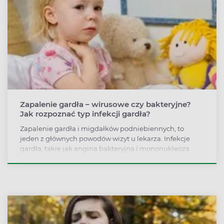
Zapalenie gardła – wirusowe czy bakteryjne?
Jak rozpoznać typ infekcji gardła?
Zapalenie gardła i migdałków podniebiennych, to
jeden z głównych powodów wizyt u lekarza. Infekcje
gardła, takie jak angina bakteryjna i mononukleoza
zakaźna bardzo często są nieprawidłowo
diagnozowane. Pomimo podobnych objawów, obie
choroby wymagają skrajnie różnego leczenia.