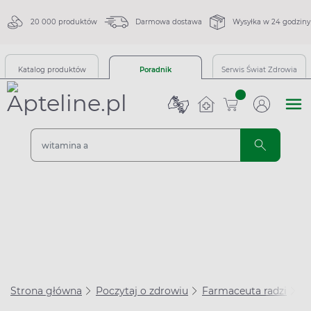
20 000 produktów
Darmowa dostawa
Wysyłka w 24 godziny
Katalog produktów
Poradnik
Serwis Świat Zdrowia
sztuk
Strona główna
Poczytaj o zdrowiu
Farmaceuta radzi
Le