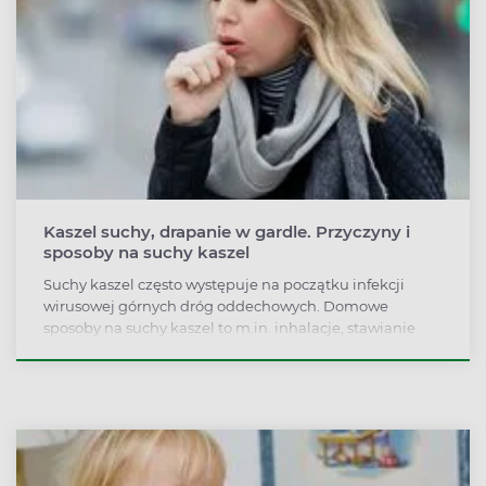
Kaszel suchy, drapanie w gardle. Przyczyny i
sposoby na suchy kaszel
Suchy kaszel często występuje na początku infekcji
wirusowej górnych dróg oddechowych. Domowe
sposoby na suchy kaszel to m.in. inhalacje, stawianie
baniek, nawilżanie powietrza, mikstury z siemienia
lnianego, imbiru i cytryny. Można też przygotować
domowe syropy na kaszel suchy lub wybrać lek bez
recepty.