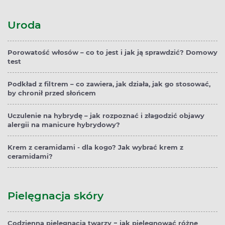
Uroda
Porowatość włosów – co to jest i jak ją sprawdzić? Domowy
test
Podkład z filtrem – co zawiera, jak działa, jak go stosować,
by chronił przed słońcem
Uczulenie na hybrydę – jak rozpoznać i złagodzić objawy
alergii na manicure hybrydowy?
Krem z ceramidami - dla kogo? Jak wybrać krem z
ceramidami?
Pielęgnacja skóry
Codzienna pielęgnacja twarzy − jak pielęgnować różne