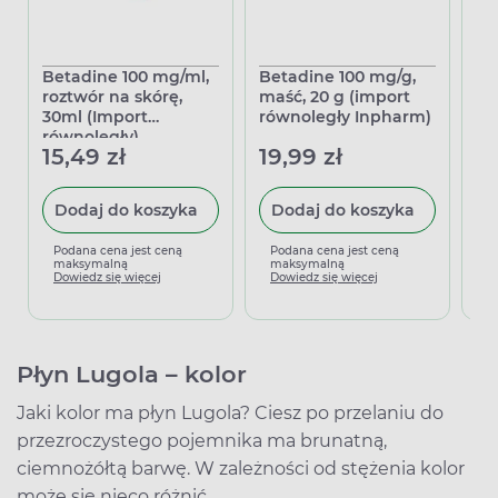
Betadine 100 mg/ml,
Betadine 100 mg/g,
Bo
roztwór na skórę,
maść, 20 g (import
Io
30ml (Import
równoległy Inpharm)
14
równoległy)
15,49 zł
19,99 zł
Dodaj do koszyka
Dodaj do koszyka
P
m
Podana cena jest ceną
Podana cena jest ceną
D
maksymalną
maksymalną
Dowiedz się więcej
Dowiedz się więcej
Płyn Lugola – kolor
Jaki kolor ma płyn Lugola? Ciesz po przelaniu do
przezroczystego pojemnika ma brunatną,
ciemnożółtą barwę. W zależności od stężenia kolor
może się nieco różnić.