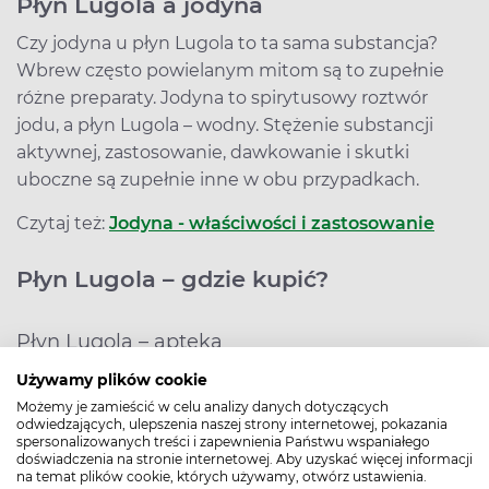
Płyn Lugola a jodyna
Czy jodyna u płyn Lugola to ta sama substancja?
Wbrew często powielanym mitom są to zupełnie
różne preparaty. Jodyna to spirytusowy roztwór
jodu, a płyn Lugola – wodny. Stężenie substancji
aktywnej, zastosowanie, dawkowanie i skutki
uboczne są zupełnie inne w obu przypadkach.
Czytaj też:
Jodyna - właściwości i zastosowanie
Płyn Lugola – gdzie kupić?
Płyn Lugola – apteka
Używamy plików cookie
Płyn Lugola można kupić w aptece (jako roztwór
Możemy je zamieścić w celu analizy danych dotyczących
wodny jodu), w postaci płynu, do stosowania
odwiedzających, ulepszenia naszej strony internetowej, pokazania
spersonalizowanych treści i zapewnienia Państwu wspaniałego
zewnętrznego, płukanek lub usuwania nalotu z
doświadczenia na stronie internetowej. Aby uzyskać więcej informacji
migdałków. Przed użyciem należy zapoznać się z
na temat plików cookie, których używamy, otwórz ustawienia.