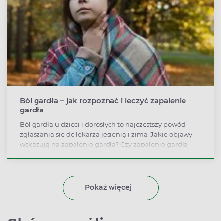
Ból gardła – jak rozpoznać i leczyć zapalenie
gardła
Ból gardła u dzieci i dorosłych to najczęstszy powód
zgłaszania się do lekarza jesienią i zimą. Jakie objawy
wskazują na zapalenie gardła? Czy zapalenie gardła
wirusowe leczy się tak samo, jak zapalenie gardła
bakteryjne, czyli anginę? Jakie są domowe sposoby na
ból gardła?
Pokaż więcej