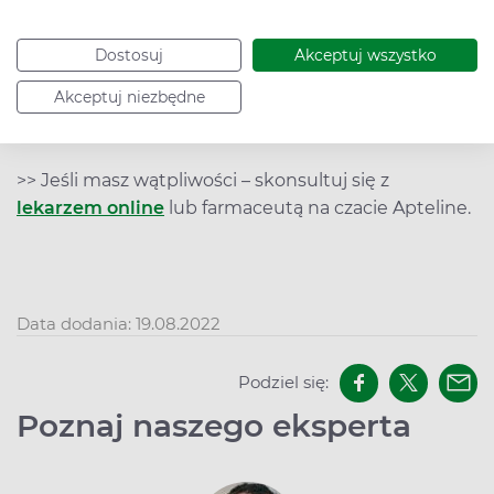
treścią ulotki dołączonej do opakowania. W Apteline
możesz
zarezerwować produkt i odebrać w
Dostosuj
Akceptuj wszystko
wybranej aptece
(zawsze z darmową dostawą do
apteki).
Akceptuj niezbędne
>> Jeśli masz wątpliwości – skonsultuj się z
lekarzem online
lub farmaceutą na czacie Apteline.
Data dodania: 19.08.2022
Podziel się:
Poznaj naszego eksperta