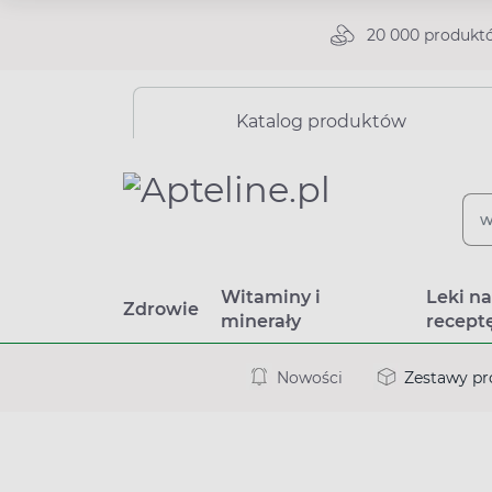
20 000 produkt
Katalog produktów
Witaminy i
Leki n
Zdrowie
minerały
recept
Nowości
Zestawy p