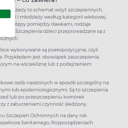
i młodzieży to schemat wizyt szczepiennych.
 dzieci i młodzieży według kategorii wiekowej.
ny i odstępy pomiędzy dawkami, rodzaje
dania. Szczepienia dzieci przeprowadzane są z
icznych.
sce wykonywane są poekspozycyjnie, czyli
e. Przykładem jest obowiązek zaszczepienia
horym na wściekliznę lub z podejrzeniem
zkowe osób narażonych w sposób szczególny na
nymi lub epidemiologicznymi. Są to szczepienia
rzed lub po przeszczepieniu komórek
y z zaburzeniami czynność śledziony.
mu Szczepień Ochronnych na dany rok
pektora Sanitarnego, Rozporządzeniach