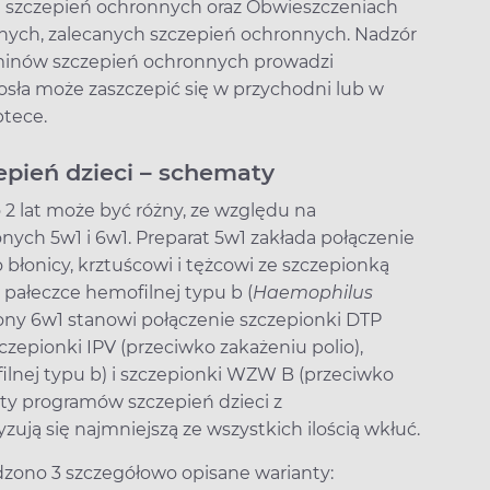
h szczepień ochronnych oraz Obwieszczeniach
tnych, zalecanych szczepień ochronnych. Nadzór
erminów szczepień ochronnych prowadzi
sła może zaszczepić się w przychodni lub w
ptece.
pień dzieci – schematy
2 lat może być różny, ze względu na
ych 5w1 i 6w1. Preparat 5w1 zakłada połączenie
 błonicy, krztuścowi i tężcowi ze szczepionką
 pałeczce hemofilnej typu b (
Haemophilus
ony 6w1 stanowi połączenie szczepionki DTP
zczepionki IPV (przeciwko zakażeniu polio),
ilnej typu b) i szczepionki WZW B (przeciwko
nty programów szczepień dzieci z
ują się najmniejszą ze wszystkich ilością wkłuć.
zono 3 szczegółowo opisane warianty: