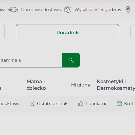
ów
Darmowa dostawa
Wysyłka w 24 godziny
Poradnik
a
Mama i
Kosmetyki i
Higiena
ę
dziecko
Dermokosmety
roduktowe
Ostatnie sztuki
Popularne
Krótk