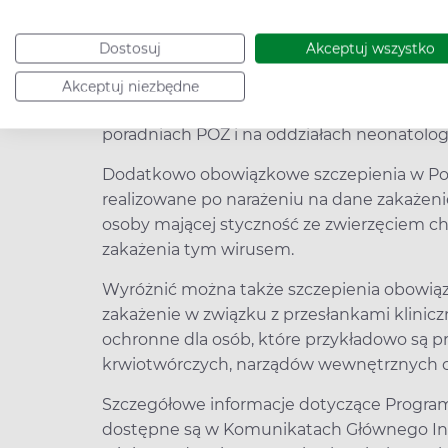
Kalendarz szczepień obowiązkowych dzieci 
Dostosuj
Akceptuj wszystko
Jest to wykaz szczepień przeznaczonych dla
W kalendarzu szczepień znajdują się termi
Akceptuj niezbędne
stosowanych szczepionek oraz formy ich po
poradniach POZ i na oddziałach neonatolog
Dodatkowo obowiązkowe szczepienia w Pol
realizowane po narażeniu na dane zakażeni
osoby mającej styczność ze zwierzęciem c
zakażenia tym wirusem.
Wyróżnić można także szczepienia obowią
zakażenie w związku z przesłankami klinicz
ochronne dla osób, które przykładowo są p
krwiotwórczych, narządów wewnętrznych cz
Szczegółowe informacje dotyczące Progra
dostępne są w Komunikatach Głównego Ins