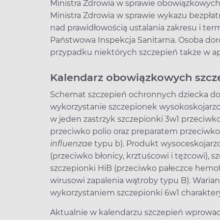
Ministra Zdrowia w sprawie obowiązkowyc
Ministra Zdrowia w sprawie wykazu bezpła
nad prawidłowością ustalania zakresu i t
Państwowa Inspekcja Sanitarna. Osoba doro
przypadku niektórych szczepień także w a
Kalendarz obowiązkowych szcze
Schemat szczepień ochronnych dziecka do 
wykorzystanie szczepionek wysokoskojarzon
w jeden zastrzyk szczepionki 3w1 przeciwko
przeciwko polio oraz preparatem przeciwko
influenzae
typu b). Produkt wysoceskojarz
(przeciwko błonicy, krztuścowi i tężcowi), s
szczepionki HiB (przeciwko pałeczce hemof
wirusowi zapalenia wątroby typu B). Waria
wykorzystaniem szczepionki 6w1 charakteryz
Aktualnie w kalendarzu szczepień wprowad