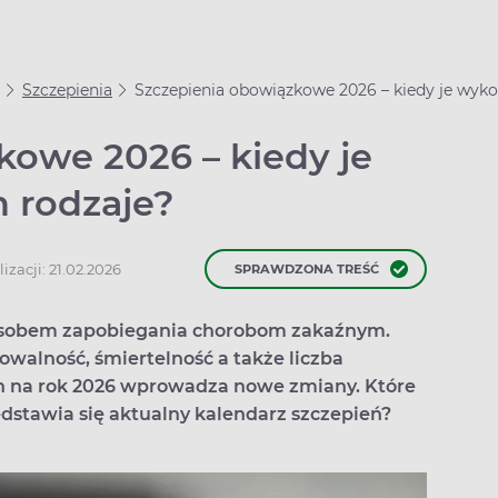
Szczepienia
Szczepienia obowiązkowe 2026 – kiedy je wykona
kowe 2026 – kiedy je
h rodzaje?
izacji: 21.02.2026
SPRAWDZONA TREŚĆ
osobem zapobiegania chorobom zakaźnym.
owalność, śmiertelność a także liczba
h na rok 2026 wprowadza nowe zmiany. Które
dstawia się aktualny kalendarz szczepień?