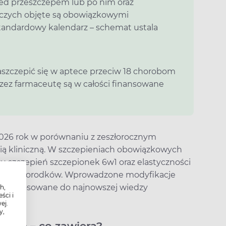
zed przeszczepem lub po nim oraz
czych objęte są obowiązkowymi
tandardowy kalendarz – schemat ustala
aszczepić się w aptece przeciw 18 chorobom
przez farmaceutę są w całości finansowane
026 rok w porównaniu z zeszłorocznym
cią kliniczną. W szczepieniach obowiązkowych
 szczepień szczepionek 6w1 oraz elastyczności
B u noworodków. Wprowadzone modyfikacje
i są dostosowane do najnowszej wiedzy
h,
ści i
ej.
y,
wych – co zawiera?