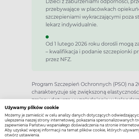
Dzieci z zaburzeniami odporności, pr
przebywające w placówkach opiekuń
szczepieniami wykraczającymi poza s
lekarz indywidualnie.
Od 1 lutego 2026 roku dorośli mogą z
– kwalifikacja i podanie szczepionki 
przez NFZ.
Program Szczepień Ochronnych (PSO) na 2
charakteryzuje się zwiększoną elastycznoś
zmiany dotyczą uwzględnienia w kalendarzu
terminu szczepień przeciwko WZW typu 
Używamy plików cookie
usprawniają realizację szczepień u dzieci 
Możemy je zamieścić w celu analizy danych dotyczących odwiedzającyc
ulepszenia naszej strony internetowej, pokazania spersonalizowanych tre
medycznej.
zapewnienia Państwu wspaniałego doświadczenia na stronie internetow
Aby uzyskać więcej informacji na temat plików cookie, których używam
otwórz ustawienia.
Kalendarz szczepień obowiązko