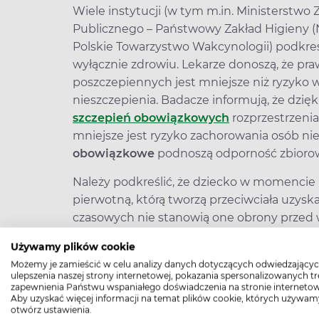
Wiele instytucji (w tym m.in. Ministerstwo
Publicznego – Państwowy Zakład Higieny (
Polskie Towarzystwo Wakcynologii) podkreś
wyłącznie zdrowiu. Lekarze donoszą, że p
poszczepiennych jest mniejsze niż ryzyk
nieszczepienia. Badacze informują, że dzi
szczepień obowiązkowych
rozprzestrzenia
mniejsze jest ryzyko zachorowania osób ni
obowiązkowe
podnoszą odporność zbioro
Należy podkreślić, że dziecko w momencie 
pierwotną, którą tworzą przeciwciała uzysk
czasowych nie stanowią one obrony przed 
jest zatem pobudzenie organizmu dziecka 
Używamy plików cookie
przeciwko konkretnym drobnoustrojom c
Możemy je zamieścić w celu analizy danych dotyczących odwiedzającyc
ulepszenia naszej strony internetowej, pokazania spersonalizowanych tre
Przeciwne zdanie na temat
obowiązkowego
zapewnienia Państwu wspaniałego doświadczenia na stronie internetow
antyszczepionkowe, które pojawiły się w kr
Aby uzyskać więcej informacji na temat plików cookie, których używam
otwórz ustawienia.
działających jest Ogólnopolskie Stowarzys