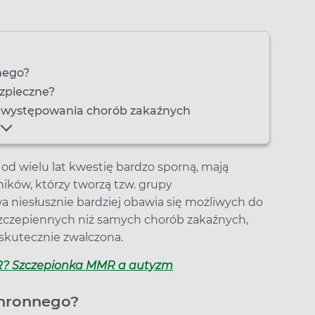
nego?
ezpieczne?
ć występowania chorób zakaźnych
 od wielu lat kwestię bardzo sporną, mają
ików, którzy tworzą tzw. grupy
 niesłusznie bardziej obawia się możliwych do
czepiennych niż samych chorób zakaźnych,
 skutecznie zwalczona.
MR? Szczepionka MMR a autyzm
chronnego?