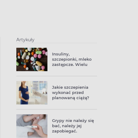
Artykuły
Insuliny,
szczepionki, mleko
zastępcze. Wielu
preparatów może
zabraknąć w
aptekach
Jakie szczepienia
wykonać przed
planowaną ciążą?
Grypy nie należy się
bać, należy jej
zapobiegać.
Najskuteczniejszą