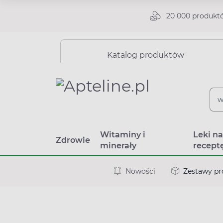
20 000 produkt
Katalog produktów
Witaminy i
Leki n
Zdrowie
minerały
recept
Nowości
Zestawy p