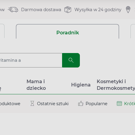
ów
Darmowa dostawa
Wysyłka w 24 godziny
Poradnik
a
Mama i
Kosmetyki i
Higiena
ę
dziecko
Dermokosmety
roduktowe
Ostatnie sztuki
Popularne
Krótk