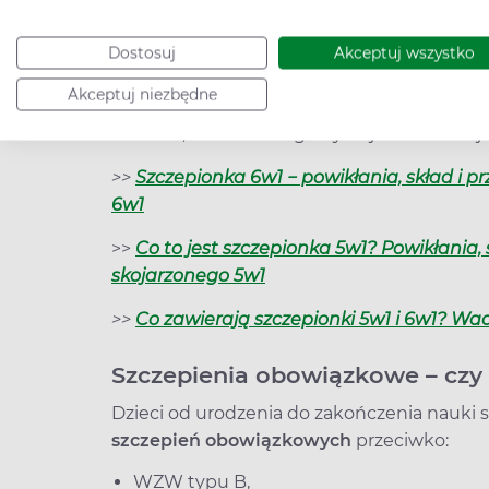
Według rankingu opracowanego w ramach 
Inspektoratu Sanitarnego największy odse
Dostosuj
Akceptuj wszystko
województwach śląskim, wielkopolskim, m
Akceptuj niezbędne
rodzice zaprzestali
szczepienia dzieci
, nas
zakaźne, a nawet mogłoby dojść do rozwoju
>>
Szczepionka 6w1 − powikłania, skład i 
6w1
>>
Co to jest szczepionka 5w1? Powikłania,
skojarzonego 5w1
>>
Co zawierają szczepionki 5w1 i 6w1? Wad
Szczepienia obowiązkowe – czy
Dzieci od urodzenia do zakończenia nauki 
szczepień obowiązkowych
przeciwko:
WZW typu B,