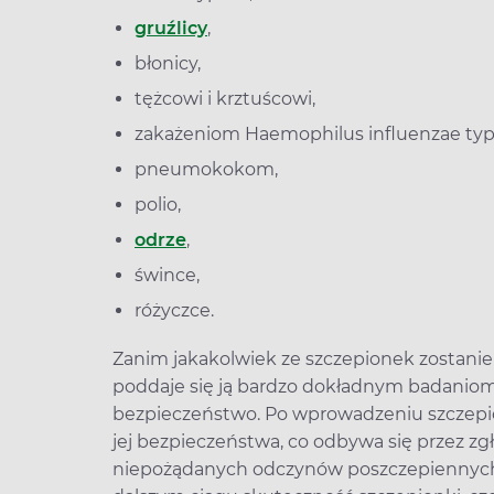
gruźlicy
,
błonicy,
tężcowi i krztuścowi,
zakażeniom Haemophilus influenzae typ
pneumokokom,
polio,
odrze
,
śwince,
różyczce.
Zanim jakakolwiek ze szczepionek zostanie
poddaje się ją bardzo dokładnym badaniom
bezpieczeństwo. Po wprowadzeniu szczepi
jej bezpieczeństwa, co odbywa się przez zgł
niepożądanych odczynów poszczepiennych, 