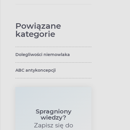
metodą są
szczepienia
Powiązane
kategorie
Dolegliwości niemowlaka
ABC antykoncepcji
Spragniony
wiedzy?
Zapisz się do