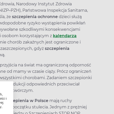
 Zdrowia, Narodowy Instytut Zdrowia
NIZP–PZH), Państwowa Inspekcja Sanitarna,
la, że
szczepienia ochronne
dzieci służą
rawdopodobne ryzyko wystąpienia powikłań
o wywołane szkodliwymi konsekwencjami
ęki osobom korzystającym z
kalendarza
nie chorób zakaźnych jest ograniczone i
ezaszczepionych, gdyż
szczepienia
wą.
przyjścia na świat ma ograniczoną odporność
ane od mamy w czasie ciąży. Prócz ograniczeń
wszystkimi chorobami. Zadaniem szczepionki
do produkcji odpowiednich przeciwciał
horobotwórczym.
h,
ści i
 szczepienia w Polsce
mają ruchy
ej.
aju na początku stulecia. Jednym z prężniej
y,
zenie Wiedzy o Szczepieniach STOP NOP.