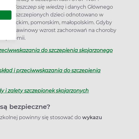
akcji
Zaszczep się wiedzą
i danych Głównego
tek nieszczepionych dzieci odnotowano w
azowieckim, pomorskim, małopolskim. Gdyby
tąpiłby lawinowy wzrost zachorowań na choroby
 epidemii.
przeciwwskazania do szczepienia skojarzonego
 skład i przeciwwskazania do szczepienia
y i zalety szczepionek skojarzonych
 są bezpieczne?
szkolnej powinny się stosować do
wykazu