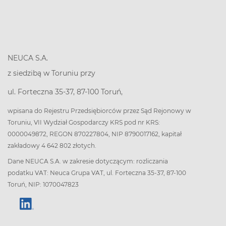
NEUCA S.A.
z siedzibą w Toruniu przy
ul. Forteczna 35-37, 87-100 Toruń,
wpisana do Rejestru Przedsiębiorców przez Sąd Rejonowy w
Toruniu, VII Wydział Gospodarczy KRS pod nr KRS:
0000049872, REGON 870227804, NIP 8790017162, kapitał
zakładowy 4 642 802 złotych.
Dane NEUCA S.A. w zakresie dotyczącym: rozliczania
podatku VAT: Neuca Grupa VAT, ul. Forteczna 35-37, 87-100
Toruń, NIP: 1070047823