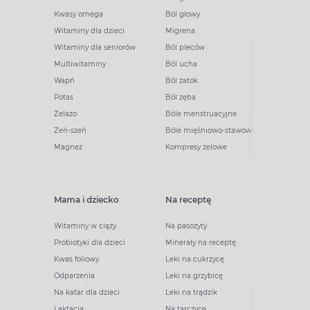
Kwasy omega
Ból głowy
Witaminy dla dzieci
Migrena
Witaminy dla seniorów
Ból pleców
Multiwitaminy
Ból ucha
Wapń
Ból zatok
Potas
Ból zęba
Żelazo
Bóle menstruacyjne
Żeń-szeń
Bóle mięśniowo-stawowe
Magnez
Kompresy żelowe
Mama i dziecko
Na receptę
Witaminy w ciąży
Na pasożyty
Probiotyki dla dzieci
Minerały na receptę
Kwas foliowy
Leki na cukrzycę
Odparzenia
Leki na grzybicę
Na katar dla dzieci
Leki na trądzik
Laktacja
Na tarczycę