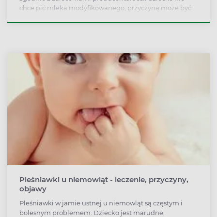
chce pić mleka modyfikowanego, przyczyną może być
niewłaściwa temperatura. Ilość mleka na porcję oraz
sposób przygotowania opisane są na opakowaniu.
Pleśniawki u niemowląt - leczenie, przyczyny,
objawy
Pleśniawki w jamie ustnej u niemowląt są częstym i
bolesnym problemem. Dziecko jest marudne,