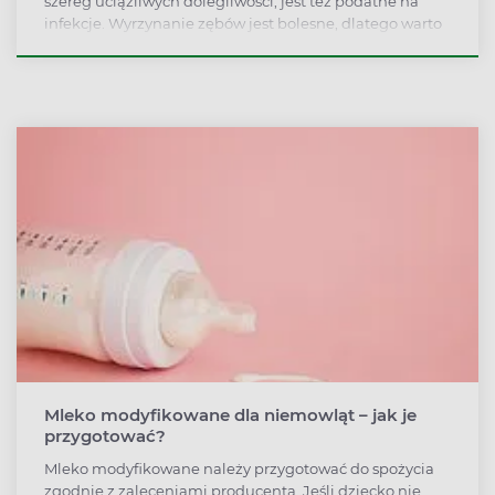
szereg uciążliwych dolegliwości, jest też podatne na
infekcje. Wyrzynanie zębów jest bolesne, dlatego warto
stosować metody łagodzące ból podczas ząbkowania u
dziecka. Można stosować np. bezpieczne preparaty z
apteki.
Mleko modyfikowane dla niemowląt – jak je
przygotować?
Mleko modyfikowane należy przygotować do spożycia
zgodnie z zaleceniami producenta. Jeśli dziecko nie