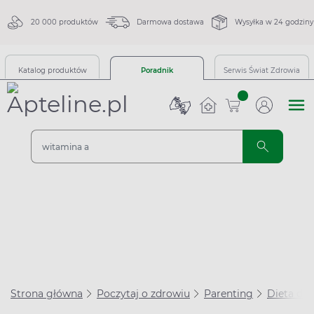
20 000 produktów
Darmowa dostawa
Wysyłka w 24 godziny
Katalog produktów
Poradnik
Serwis Świat Zdrowia
sztuk
Strona główna
Poczytaj o zdrowiu
Parenting
Dieta dzi