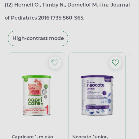
(12) Hernell O., Timby N., Domellöf M. i in.: Journal
of Pediatrics 2016;173S:S60-S65.
High-contrast mode
Capricare 1, mleko
Neocate Junior,
Ne