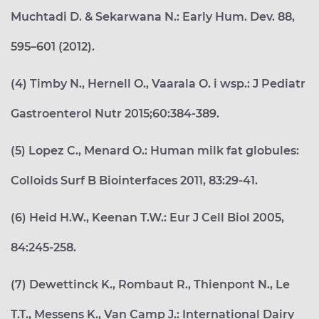
Muchtadi D. & Sekarwana N.: Early Hum. Dev. 88,
595–601 (2012).
(4) Timby N., Hernell O., Vaarala O. i wsp.: J Pediatr
Gastroenterol Nutr 2015;60:384-389.
(5) Lopez C., Menard O.: Human milk fat globules:
Colloids Surf B Biointerfaces 2011, 83:29-41.
(6) Heid H.W., Keenan T.W.: Eur J Cell Biol 2005,
84:245-258.
(7) Dewettinck K., Rombaut R., Thienpont N., Le
T.T., Messens K., Van Camp J.: International Dairy