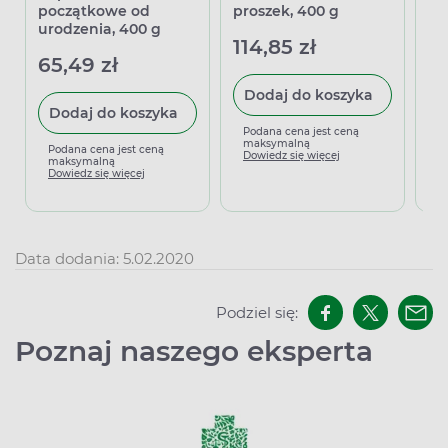
początkowe od
proszek, 400 g
Pl
urodzenia, 400 g
ml
114,85 zł
65,49 zł
2
Dodaj do koszyka
Dodaj do koszyka
Podana cena jest ceną
maksymalną
Podana cena jest ceną
P
Dowiedz się więcej
maksymalną
m
Dowiedz się więcej
D
Data dodania: 5.02.2020
Podziel się:
Poznaj naszego eksperta