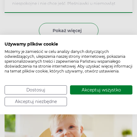
niespokojne i nie chce jeść. Pleśniawki u niemowląt
zwykle nie są groźne, ale wymagają leczenia.
Pokaż więcej
Używamy plików cookie
Karmienie niemowląt –
Możemy je zamieścić w celu analizy danych dotyczących
odwiedzających, ulepszenia naszej strony internetowej, pokazania
metoda BLW. Zasady,
spersonalizowanych treści i zapewnienia Państwu wspaniałego
doświadczenia na stronie internetowej. Aby uzyskać więcej informacji
na temat plików cookie, których używamy, otwórz ustawienia.
korzyści i zagrożenia
Autor:
Iga Hintz
Data publikacji: 22.02.2019
Dostosuj
Akceptuj wszystko
Akceptuj niezbędne