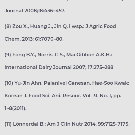
Journal 2008;18:436–457.
(8) Zou X., Huang J., Jin Q. i wsp.: J Agric Food
Chem. 2013; 61:7070–80.
(9) Fong B.Y., Norris, C.S., MacGibbon A.K.H.:
International Dairy Journal 2007; 17:275–288
(10) Yu-Jin Ahn, Palanivel Ganesan, Hae-Soo Kwak:
Korean J. Food Sci. Ani. Resour. Vol. 31, No. 1, pp.
1~8(2011).
(11) Lönnerdal B.: Am J Clin Nutr 2014, 99:712S-717S.