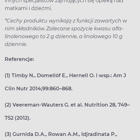
innych specjalistów zajmujących się opieką nad
matkami i dziećmi.
*Cechy produktu wynikają z funkcji zawartych w
nim składników. Zalecane spożycie kwasu alfa-
linolenowego to 2 g dziennie, a linolowego 10 g
dziennie.
Referencje:
(1) Timby N., Domellöf E., Hernell O. i wsp.: Am J
Clin Nutr 2014;99:860–868.
(2) Veereman-Wauters G. et al. Nutrition 28, 749–
752 (2012).
(3) Gurnida D.A., Rowan A.M., Idjradinata P.,