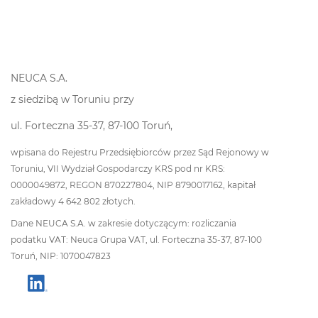
NEUCA S.A.
z siedzibą w Toruniu przy
ul. Forteczna 35-37, 87-100 Toruń,
wpisana do Rejestru Przedsiębiorców przez Sąd Rejonowy w
Toruniu, VII Wydział Gospodarczy KRS pod nr KRS:
0000049872, REGON 870227804, NIP 8790017162, kapitał
zakładowy 4 642 802 złotych.
Dane NEUCA S.A. w zakresie dotyczącym: rozliczania
podatku VAT: Neuca Grupa VAT, ul. Forteczna 35-37, 87-100
Toruń, NIP: 1070047823