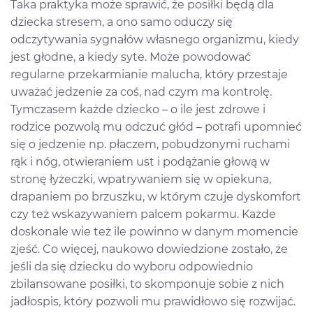
Taka praktyka może sprawić, że posiłki będą dla
dziecka stresem, a ono samo oduczy się
odczytywania sygnałów własnego organizmu, kiedy
jest głodne, a kiedy syte. Może powodować
regularne przekarmianie malucha, który przestaje
uważać jedzenie za coś, nad czym ma kontrolę.
Tymczasem każde dziecko – o ile jest zdrowe i
rodzice pozwolą mu odczuć głód – potrafi upomnieć
się o jedzenie np. płaczem, pobudzonymi ruchami
rąk i nóg, otwieraniem ust i podążanie głową w
stronę łyżeczki, wpatrywaniem się w opiekuna,
drapaniem po brzuszku, w którym czuje dyskomfort
czy też wskazywaniem palcem pokarmu. Każde
doskonale wie też ile powinno w danym momencie
zjeść. Co więcej, naukowo dowiedzione zostało, że
jeśli da się dziecku do wyboru odpowiednio
zbilansowane posiłki, to skomponuje sobie z nich
jadłospis, który pozwoli mu prawidłowo się rozwijać.