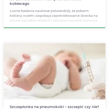
kobiecego
Liczne badania naukowe potwierdziły, że pokarm
kobiecy w pełni zaspokaja zapotrzebowanie dziecka na
prawie wszystkie składniki odżywcze (wyjątek stanowią
witaminy D i K), zapewniając mu prawidłowy rozwój w
pierwszym półroczu życia.
Szczepionka na pneumokoki – szczepić czy nie?