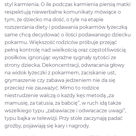
styl karmienia. O ile podczas karmienia piersią matki
respektują niewerbalne komunikaty mówiące o
tym, że dziecko ma dość, o tyle na etapie
rozszerzania diety i podawania pokarmów łyżeczką
same chcą decydować o ilości podawanego dziecku
pokarmu. Większość rodziców próbuje przejąć
pełną kontrolę nad wielkością oraz częstotliwością
posiłków, ignorując wyraźne sygnały sytości ze
strony dziecka. Dekoncentracji, odwracania głowy
na widok łyżeczki z pokarmem, zaciskanie ust,
grymaszenie czy zabawa jedzeniem nie da się
przecież nie zauważyć. Mimo to rodzice
niestrudzenie walczą o każdy kęs metodą „za
mamusię, za tatusia, za babcię”, w ruch idą także
wszelkiego typu „zabawiacze i odwracacze uwagi”,
typu bajka w telewizji. Przy stole zaczynają padać
groźby, pojawiają się kary i nagrody.