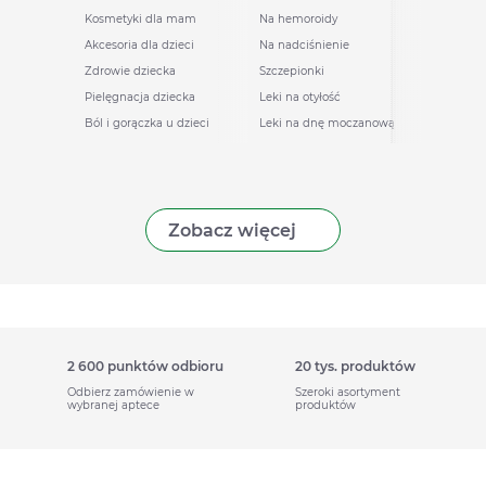
Kosmetyki dla mam
Na hemoroidy
Akcesoria dla dzieci
Na nadciśnienie
Zdrowie dziecka
Szczepionki
Pielęgnacja dziecka
Leki na otyłość
Ból i gorączka u dzieci
Leki na dnę moczanową
Zobacz więcej
2 600 punktów odbioru
20 tys. produktów
Odbierz zamówienie w
Szeroki asortyment
wybranej aptece
produktów