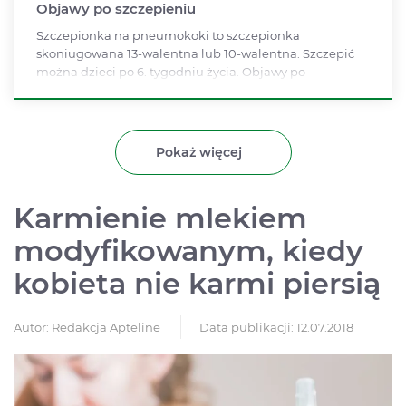
Objawy po szczepieniu
Szczepionka na pneumokoki to szczepionka
skoniugowana 13-walentna lub 10-walentna. Szczepić
można dzieci po 6. tygodniu życia. Objawy po
szczepieniu na pneumokoki to najczęściej ból,
zaczerwienienie i stan podgorączkowy.
Pokaż więcej
Karmienie mlekiem
modyfikowanym, kiedy
kobieta nie karmi piersią
Autor:
Redakcja Apteline
Data publikacji: 12.07.2018