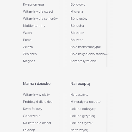
Kwasy omega
Ból głowy
Witaminy dla dzieci
Migrena
Witaminy dla seniorów
Ból pleców
Multiwitaminy
Ból ucha
Wapń
Ból zatok
Potas
Ból zęba
Żelazo
Bóle menstruacyjne
Żeń-szeń
Bóle mięśniowo-stawowe
Magnez
Kompresy żelowe
Mama i dziecko
Na receptę
Witaminy w ciąży
Na pasożyty
Probiotyki dla dzieci
Minerały na receptę
Kwas foliowy
Leki na cukrzycę
Odparzenia
Leki na grzybicę
Na katar dla dzieci
Leki na trądzik
Laktacja
Na tarczycę