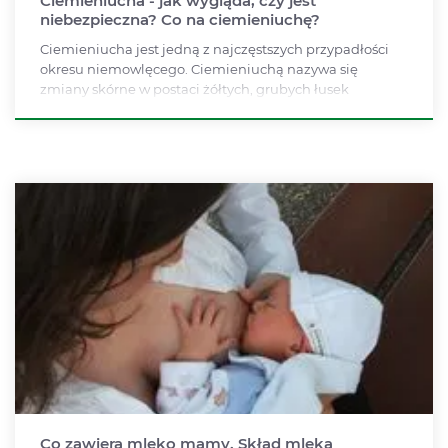
Ciemieniucha - jak wygląda, czy jest
niebezpieczna? Co na ciemieniuchę?
Ciemieniucha jest jedną z najczęstszych przypadłości
okresu niemowlęcego. Ciemieniuchą nazywa się
zmiany skórne w postaci żółtych, grubych łusek
przypominających łupież, zlokalizowanych na
owłosionej główce, a niekiedy też na brwiach, za
uszkami i na klatce piersiowej dziecka. Ciemieniucha
najczęściej nie wymaga leczenia, wystarczy
odpowiednia pielęgnacja, polegająca na delikatnym,
regularnym usuwaniu łuski. Jakie produkty na
ciemieniuchę wybrać? Jakich błędów unikać?
Co zawiera mleko mamy. Skład mleka