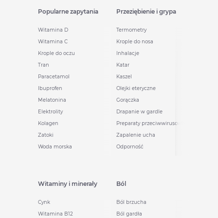
Popularne zapytania
Przeziębienie i grypa
Witamina D
Termometry
Witamina C
Krople do nosa
Krople do oczu
Inhalacje
Tran
Katar
Paracetamol
Kaszel
Ibuprofen
Olejki eteryczne
Melatonina
Gorączka
Elektrolity
Drapanie w gardle
Kolagen
Preparaty przeciwwirusowe
Zatoki
Zapalenie ucha
Woda morska
Odporność
Witaminy i minerały
Ból
Cynk
Ból brzucha
Witamina B12
Ból gardła