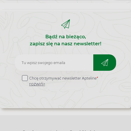
Bądź na bieżąco,
zapisz się na nasz newsletter!
Zapisz
do
Chcę otrzymywać newsletter Apteline
*
newslettera
rozwiń>