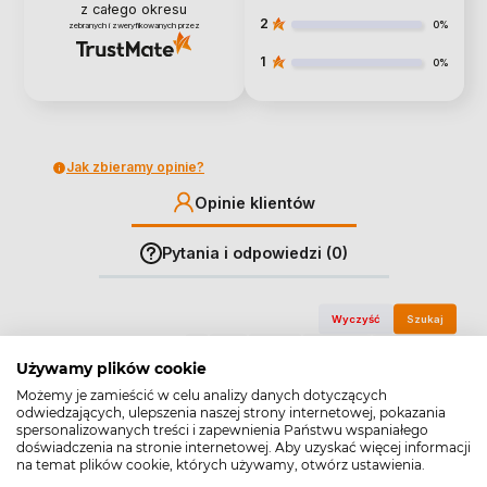
z całego okresu
2
0%
zebranych i zweryfikowanych przez
1
0%
Jak zbieramy opinie?
Opinie klientów
Pytania i odpowiedzi (0)
Wyczyść
Szukaj
Używamy plików cookie
Możemy je zamieścić w celu analizy danych dotyczących
odwiedzających, ulepszenia naszej strony internetowej, pokazania
spersonalizowanych treści i zapewnienia Państwu wspaniałego
EWA
zweryfikowano
doświadczenia na stronie internetowej. Aby uzyskać więcej informacji
na temat plików cookie, których używamy, otwórz ustawienia.
5