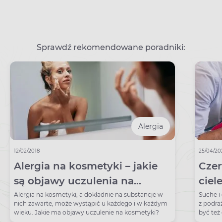
Sprawdź rekomendowane poradniki:
Alergia
12/02/2018
25/04/20
Alergia na kosmetyki – jakie
Cze
są objawy uczulenia na
ciel
kosmetyki i jak je leczyć
poja
Alergia na kosmetyki, a dokładnie na substancje w
Suche i
nich zawarte, może wystąpić u każdego i w każdym
z podra
wieku. Jakie ma objawy uczulenie na kosmetyki?
być też