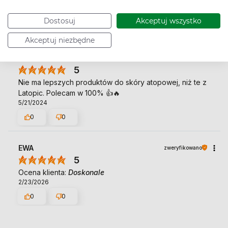
Bardzo dobry skład, idealny dla wrażliwej skóry.
4/7/2026
Dostosuj
Akceptuj wszystko
0
0
Akceptuj niezbędne
Anna
zweryfikowano
5
Nie ma lepszych produktów do skóry atopowej, niż te z
Latopic. Polecam w 100% 👍️🔥
5/21/2024
0
0
EWA
zweryfikowano
5
Ocena klienta:
Doskonale
2/23/2026
0
0