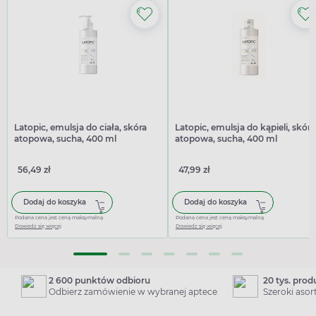
Latopic, emulsja do ciała, skóra
Latopic, emulsja do kąpieli, skóra
atopowa, sucha, 400 ml
atopowa, sucha, 400 ml
56,49 zł
47,99 zł
Dodaj do koszyka
Dodaj do koszyka
Podana cena jest ceną maksymalną
Podana cena jest ceną maksymalną
Dowiedz się więcej
Dowiedz się więcej
2 600 punktów odbioru
20 tys. pro
Odbierz zamówienie w wybranej aptece
Szeroki aso