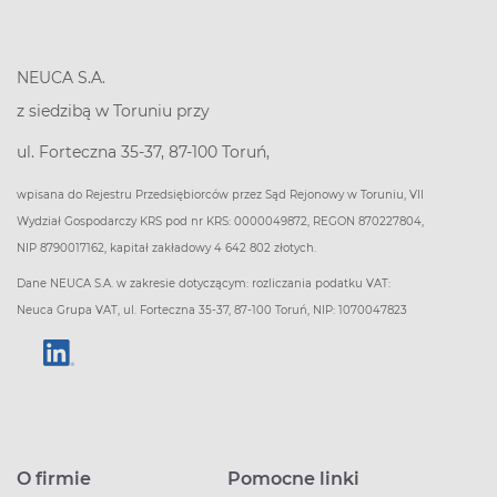
NEUCA S.A.
z siedzibą w Toruniu przy
ul. Forteczna 35-37, 87-100 Toruń,
wpisana do Rejestru Przedsiębiorców przez Sąd Rejonowy w Toruniu, VII
Wydział Gospodarczy KRS pod nr KRS: 0000049872, REGON 870227804,
NIP 8790017162, kapitał zakładowy 4 642 802 złotych.
Dane NEUCA S.A. w zakresie dotyczącym: rozliczania podatku VAT:
Neuca Grupa VAT, ul. Forteczna 35-37, 87-100 Toruń, NIP: 1070047823
O firmie
Pomocne linki