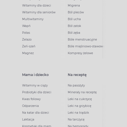
Witaminy dla dzieci
Migrena
Witaminy dla seniorów
Ból pleców
Multiwitaminy
Ból ucha
Wapń
Ból zatok
Potas
Ból zęba
Żelazo
Bóle menstruacyjne
Żeń-szeń
Bóle mięśniowo-stawowe
Magnez
Kompresy żelowe
Mama i dziecko
Na receptę
Witaminy w ciąży
Na pasożyty
Probiotyki dla dzieci
Minerały na receptę
Kwas foliowy
Leki na cukrzycę
Odparzenia
Leki na grzybicę
Na katar dla dzieci
Leki na trądzik
Laktacja
Na tarczycę
Kosmetyki dla mam
Na hemoroidy