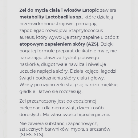
Żel do mycia ciała i włosów Latopic
zawiera
metabolity Lactobacillus sp
., które działają
przeciwdrobnoustrojowo, pomagają
zapobiegać rozwojowi Staphylococcus
aureus, który wywołuje stany zapalne u osób z
atopowym zapaleniem skóry (AZS)
. Dzięki
bogatej formule preparat delikatnie myje, nie
naruszając płaszcza hydrolipidowego
naskórka, długotrwale nawilża i niweluje
uczucie napięcia skóry. Działa kojąco, łagodzi
świąd i podrażnienia skóry ciała i głowy.
Włosy po użyciu żelu stają się bardzo miękkie,
gładkie i łatwo się rozczesują.
Żel przeznaczony jest do codziennej
pielęgnacji dla niemowląt, dzieci i osób
dorosłych. Ma właściwości hipoalergiczne.
Nie zawiera substancji zapachowych,
sztucznych barwników, mydła, siarczanów
(SLES, SLS).