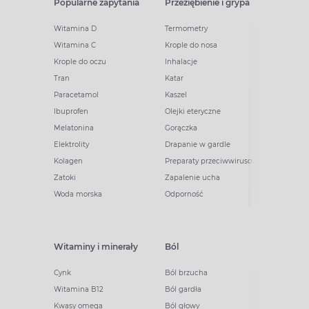
Popularne zapytania
Przeziębienie i grypa
Witamina D
Termometry
Witamina C
Krople do nosa
Krople do oczu
Inhalacje
Tran
Katar
Paracetamol
Kaszel
Ibuprofen
Olejki eteryczne
Melatonina
Gorączka
Elektrolity
Drapanie w gardle
Kolagen
Preparaty przeciwwirusowe
Zatoki
Zapalenie ucha
Woda morska
Odporność
Witaminy i minerały
Ból
Cynk
Ból brzucha
Witamina B12
Ból gardła
Kwasy omega
Ból głowy