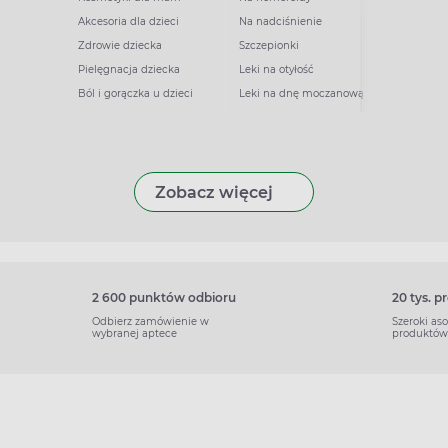
Akcesoria dla dzieci
Na nadciśnienie
Zdrowie dziecka
Szczepionki
Pielęgnacja dziecka
Leki na otyłość
Ból i gorączka u dzieci
Leki na dnę moczanową
Zobacz więcej
2 600 punktów odbioru
20 tys. 
Odbierz zamówienie w
Szeroki as
wybranej aptece
produktów