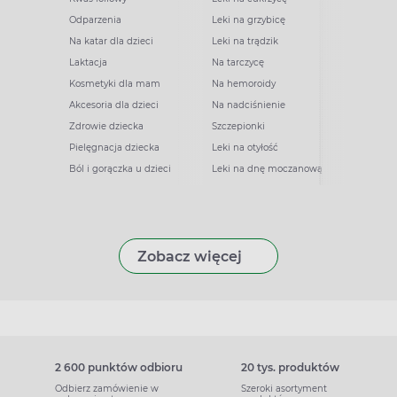
Odparzenia
Leki na grzybicę
Na katar dla dzieci
Leki na trądzik
Laktacja
Na tarczycę
Kosmetyki dla mam
Na hemoroidy
Akcesoria dla dzieci
Na nadciśnienie
Zdrowie dziecka
Szczepionki
Pielęgnacja dziecka
Leki na otyłość
Ból i gorączka u dzieci
Leki na dnę moczanową
Zobacz więcej
2 600 punktów odbioru
20 tys. produktów
Odbierz zamówienie w
Szeroki asortyment