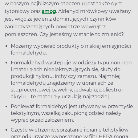
w naszym najbliższym otoczeniu jest także dym
tytoniowy oraz
smog
. Aldehyd mrówkowy uważany
jest więc za jeden z dominujących czynników
zanieczyszczających powietrze wewnątrz
pomieszczeń. Czy jesteśmy w stanie to zmienić?
Możemy wybierać produkty o niskiej emisyjności
formaldehydu.
Formaldehyd występuje w odzieży typu non-iron
i materiałach nieelektryzujących się, służy do
produkcji nylonu, irchy czy zamszu. Najmniej
formaldehydu znajdziemy w ubraniach ze
stuprocentowej bawełny, jedwabiu, poliestru i
akrylu – te materiały uczulają najrzadziej.
Ponieważ formaldehyd jest używany w przemyśle
tekstylnym, wszelką zakupioną odzież należy
wyprać przed założeniem.
Częste wietrzenie, sprzątanie i pranie tekstyliów
oraz odkurzacze wyposażone w filtr HEPA mogą