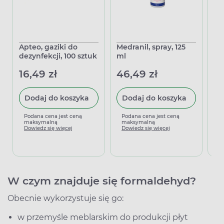
Apteo, gaziki do
Medranil, spray, 125
Mi
dezynfekcji, 100 sztuk
ml
Wo
25
16,49 zł
46,49 zł
41
Dodaj do koszyka
Dodaj do koszyka
Podana cena jest ceną
Podana cena jest ceną
maksymalną
maksymalną
P
Dowiedz się więcej
Dowiedz się więcej
m
D
W czym znajduje się formaldehyd?
Obecnie wykorzystuje się go:
w przemyśle meblarskim do produkcji płyt