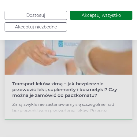
Dostosuj
Akceptuj wszystko
Akceptuj niezbędne
Transport leków zimą – jak bezpiecznie
przewozić leki, suplementy i kosmetyki? Czy
można je zamówić do paczkomatu?
Zimą zwykle nie zastanawiamy się szczególnie nad
bezpieczeństwem przewożenia leków. Przecież
produkty spożywcze należy przechowywać w suchych i
chłodnych miejscach, więc dlaczego zimno miałoby
lekom zaszkodzić?