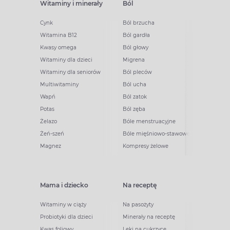
Witaminy i minerały
Ból
Cynk
Ból brzucha
Witamina B12
Ból gardła
Kwasy omega
Ból głowy
Witaminy dla dzieci
Migrena
Witaminy dla seniorów
Ból pleców
Multiwitaminy
Ból ucha
Wapń
Ból zatok
Potas
Ból zęba
Żelazo
Bóle menstruacyjne
Żeń-szeń
Bóle mięśniowo-stawowe
Magnez
Kompresy żelowe
Mama i dziecko
Na receptę
Witaminy w ciąży
Na pasożyty
Probiotyki dla dzieci
Minerały na receptę
Kwas foliowy
Leki na cukrzycę