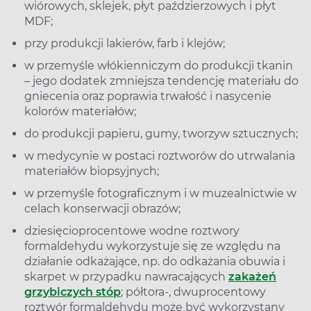
wiórowych, sklejek, płyt paździerzowych i płyt
MDF;
przy produkcji lakierów, farb i klejów;
w przemyśle włókienniczym do produkcji tkanin
– jego dodatek zmniejsza tendencję materiału do
gniecenia oraz poprawia trwałość i nasycenie
kolorów materiałów;
do produkcji papieru, gumy, tworzyw sztucznych;
w medycynie w postaci roztworów do utrwalania
materiałów biopsyjnych;
w przemyśle fotograficznym i w muzealnictwie w
celach konserwacji obrazów;
dziesięcioprocentowe wodne roztwory
formaldehydu wykorzystuje się ze względu na
działanie odkażające, np. do odkażania obuwia i
skarpet w przypadku nawracających
zakażeń
grzybiczych stóp
; półtora-, dwuprocentowy
roztwór formaldehydu może być wykorzystany