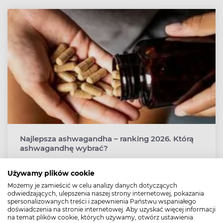
Najlepsza ashwagandha – ranking 2026. Którą
ashwagandhę wybrać?
Ashwagandha należy do suplementów diety
stosowanych dla zniwelowania stresu, napięcia
Używamy plików cookie
psychicznego i problemów ze snem. Preparaty z witanią
Możemy je zamieścić w celu analizy danych dotyczących
ospałą mogą się jednak znacząco różnić składem,
odwiedzających, ulepszenia naszej strony internetowej, pokazania
spersonalizowanych treści i zapewnienia Państwu wspaniałego
rodzajem ekstraktu i standaryzacją.
doświadczenia na stronie internetowej. Aby uzyskać więcej informacji
na temat plików cookie, których używamy, otwórz ustawienia.