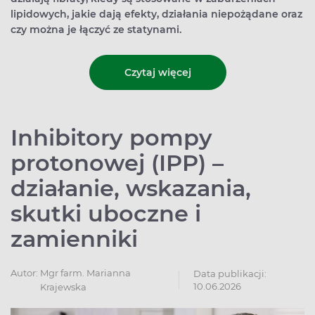
lipidowych, jakie dają efekty, działania niepożądane oraz
czy można je łączyć ze statynami.
Czytaj więcej
Inhibitory pompy
protonowej (IPP) –
działanie, wskazania,
skutki uboczne i
zamienniki
Autor:
Mgr farm. Marianna
Data publikacji:
10.06.2026
Krajewska