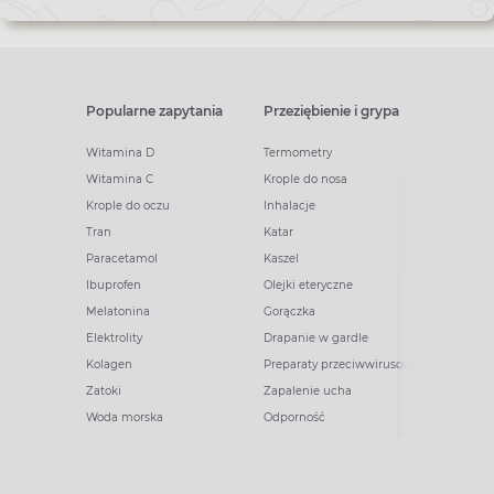
Popularne zapytania
Przeziębienie i grypa
Witamina D
Termometry
Witamina C
Krople do nosa
Krople do oczu
Inhalacje
Tran
Katar
Paracetamol
Kaszel
Ibuprofen
Olejki eteryczne
Melatonina
Gorączka
Elektrolity
Drapanie w gardle
Kolagen
Preparaty przeciwwirusowe
Zatoki
Zapalenie ucha
Woda morska
Odporność