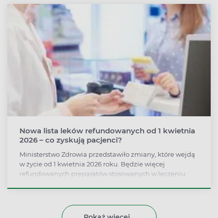
Nowa lista leków refundowanych od 1 kwietnia
2026 – co zyskują pacjenci?
Ministerstwo Zdrowia przedstawiło zmiany, które wejdą
w życie od 1 kwietnia 2026 roku. ​Będzie więcej
refundowanych preparatów stosowanych w leczeniu
raka wątroby, płuca, piersi i żołądka oraz innowacyjne
terapie białaczki i chłoniaków, a także leki dla chorych z
chorobami nerek i chorobami rzadkimi.​ Aż w 243
przypadkach resort zdrowia przedłuży dotychczasową
Pokaż więcej