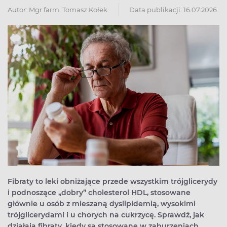
Autor:
Mgr farm. Tomasz Kołek
Data publikacji: 16.07.2026
Fibraty to leki obniżające przede wszystkim trójglicerydy
i podnoszące „dobry” cholesterol HDL, stosowane
głównie u osób z mieszaną dyslipidemią, wysokimi
trójglicerydami i u chorych na cukrzycę. Sprawdź, jak
działają fibraty, kiedy są stosowane w zaburzeniach