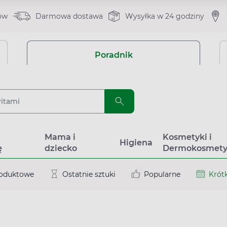
ów
Darmowa dostawa
Wysyłka w 24 godziny
Poradnik
a
Mama i
Kosmetyki i
Higiena
ę
dziecko
Dermokosmety
roduktowe
Ostatnie sztuki
Popularne
Krótk