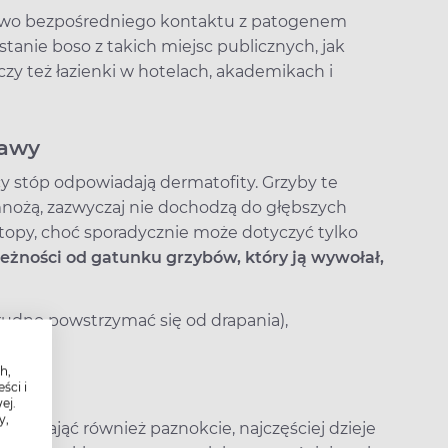
two bezpośredniego kontaktu z patogenem
stanie boso z takich miejsc publicznych, jak
czy też łazienki w hotelach, akademikach i
jawy
 stóp odpowiadają dermatofity. Grzyby te
 mnożą, zazwyczaj nie dochodzą do głębszych
stopy, choć sporadycznie może dotyczyć tylko
leżności od gatunku grzybów, który ją wywołał,
rudno powstrzymać się od drapania),
,
h,
ści i
ej.
y,
ić i zająć również paznokcie, najczęściej dzieje