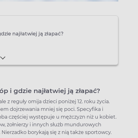
gdzie najłatwiej ją złapać?
p i gdzie najłatwiej ją złapać?
e z reguły omija dzieci poniżej 12. roku życia.
sem dojrzewania mniej się poci. Specyfika i
oba częściej występuje u mężczyzn niż u kobiet.
ów, żołnierzy i innych służb mundurowych
ierzadko borykają się z nią także sportowcy.