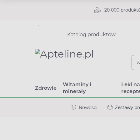
20 000 produkt
Katalog produktów
Witaminy i
Leki n
Zdrowie
minerały
recept
Nowości
Zestawy p