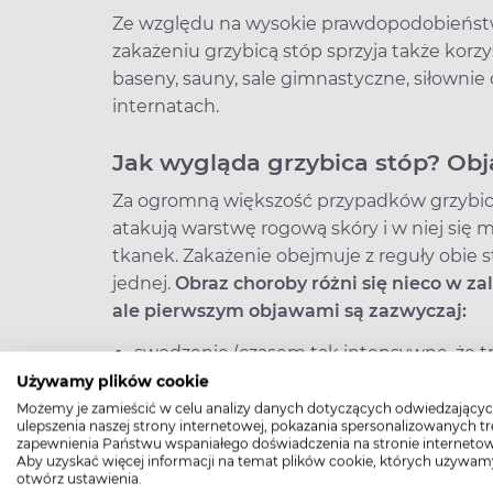
Ze względu na wysokie prawdopodobieńs
zakażeniu grzybicą stóp sprzyja także korzy
baseny, sauny, sale gimnastyczne, siłownie 
internatach.
Jak wygląda grzybica stóp? Ob
Za ogromną większość przypadków grzybicy
atakują warstwę rogową skóry i w niej się
tkanek. Zakażenie obejmuje z reguły obie 
jednej.
Obraz choroby różni się nieco w za
ale pierwszym objawami są zazwyczaj:
swędzenie (czasem tak intensywne, że t
Używamy plików cookie
czerwone plamy (rumień) na skórze stóp
Możemy je zamieścić w celu analizy danych dotyczących odwiedzającyc
łuszczący się i pękający naskórek.
ulepszenia naszej strony internetowej, pokazania spersonalizowanych tre
zapewnienia Państwu wspaniałego doświadczenia na stronie internetow
Aby uzyskać więcej informacji na temat plików cookie, których używam
Grzybica stóp może się czasem rozprzestrzen
otwórz ustawienia.