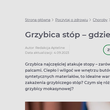
Strona główna
Poczytaj o zdrowiu
Choroby
Grzybica stóp – gdzie
Autor:
Redakcja Apteline
Z
Data aktualizacji: 4.09.2023
Grzybica najczęściej atakuje stopy – zaró
palcami. Ciepło i wilgoć we wnętrzu but
syntetycznych materiałów, to idealne war
zakażenia grzybiczego stóp? Czym się róż
grzybicy mokasynowej?