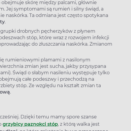
 obejmuje skórę między palcami, głównie
m. Jej symptomami są rumień i silny świąd, a
nie naskórka. Ta odmiana jest często spotykana
ty
.
są grupki drobnych pęcherzyków z płynem
deszwach stóp, które wraz z rozwojem infekcji
 doprowadzając do złuszczania naskórka. Zmianom
się rumieniowymi plamami z nasilonym
erzchnia zmian jest sucha, jakby przysypana
kami). Świąd o słabym nasileniu występuje tylko
obejmują całe podeszwy i przechodzą na
biety stóp. Ze względu na kształt zmian ta
nową
.
wcześniej. Dzięki temu mamy spore szanse
to
grzybicy paznokci stóp
, z którą walka jest