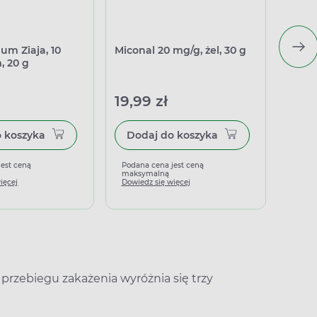
um Ziaja, 10
Miconal 20 mg/g, żel, 30 g
Aceri
, 20 g
do st
przec
19,99 zł
19,4
Dodaj do koszyka
Dodaj do koszyka
jest ceną
Podana cena jest ceną
Podan
maksymalną
maks
ięcej
Dowiedz się więcej
Dowied
przebiegu zakażenia wyróżnia się trzy