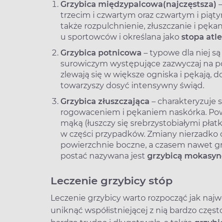
Grzybica międzypalcowa
(najczęstsza)
–
trzecim i czwartym oraz czwartym i piąty
także rozpulchnienie, złuszczanie i pęka
u sportowców i określana jako
stopa atle
Grzybica potnicowa
– typowe dla niej 
surowiczym występujące zazwyczaj na po
zlewają się w większe ogniska i pękają,
towarzyszy dosyć intensywny świąd.
Grzybica złuszczająca
– charakteryzuje 
rogowaceniem i pękaniem naskórka. Powi
mąką (łuszczy się srebrzystobiałymi płat
w części przypadków. Zmiany nierzadko 
powierzchnie boczne, a czasem nawet grz
postać nazywana jest
grzybicą mokasy
Leczenie grzybicy stóp
Leczenie grzybicy warto rozpocząć jak naj
uniknąć współistniejącej z nią bardzo częs