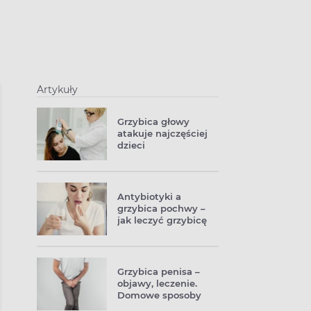
Artykuły
Grzybica głowy
atakuje najczęściej
dzieci
Antybiotyki a
grzybica pochwy –
jak leczyć grzybicę
pochwy po
antybiotyku?
Grzybica penisa –
objawy, leczenie.
Domowe sposoby
na grzybicę prącia