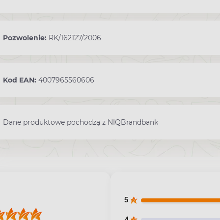
Pozwolenie:
RK/162127/2006
Kod EAN:
4007965560606
Dane produktowe pochodzą z NIQBrandbank
5
4