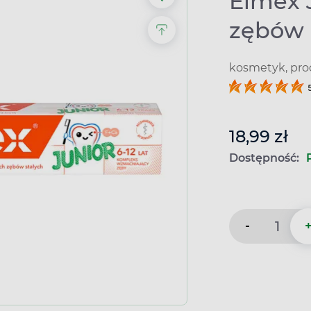
Elmex J
zębów 
kosmetyk, pro
18,99 zł
Dostępność:
-