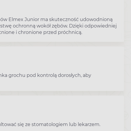
bów Elmex Junior ma skuteczność udowodnioną
rstwę ochronną wokół zębów. Dzięki odpowiedniej
cnione i chronione przed próchnicą.
arnka grochu pod kontrolą dorosłych, aby
ultować się ze stomatologiem lub lekarzem.