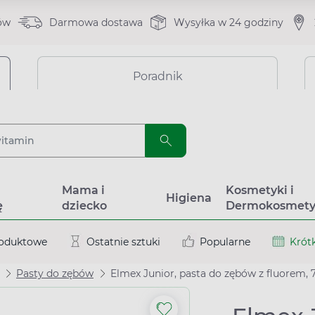
ów
Darmowa dostawa
Wysyłka w 24 godziny
Poradnik
a
Mama i
Kosmetyki i
Higiena
ę
dziecko
Dermokosmety
roduktowe
Ostatnie sztuki
Popularne
Krótk
Pasty do zębów
Elmex Junior, pasta do zębów z fluorem, 