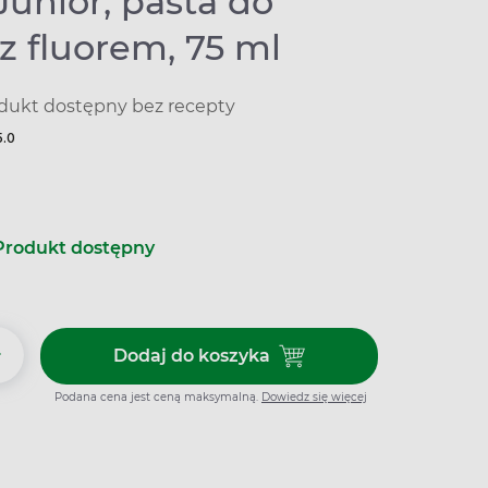
unior, pasta do
z fluorem, 75 ml
dukt dostępny bez recepty
5.0
Produkt dostępny
+
Dodaj do koszyka
Dodaj do koszyka Elmex Junior,
Podana cena jest ceną maksymalną.
Dowiedz się więcej