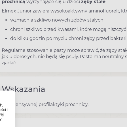
próchnicą
wyrzynające się u dzieci
zęby stałe
.
Elmex Junior zawiera wysokoaktywny aminofluorek, któ
wzmacnia szkliwo nowych zębów stałych
chroni szkliwo przed kwasami, które mogą niszczyć
do kilku godzin po myciu chroni zęby przed bakter
Regularne stosowanie pasty może sprawić, że zęby stał
jak u dorosłych, nie będą się psuły. Pasta ma neutralny
zjadać.
Wskazania
Do intensywnej profilaktyki próchnicy.
h,
ści i
ej.
y,