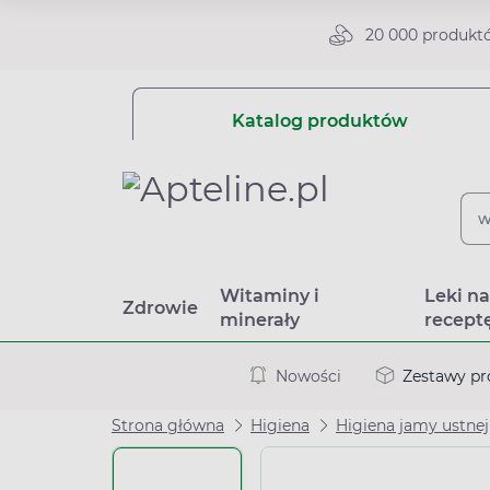
20 000 produkt
Katalog produktów
Witaminy i
Leki n
Zdrowie
minerały
recept
Nowości
Zestawy p
Strona główna
Higiena
Higiena jamy ustnej