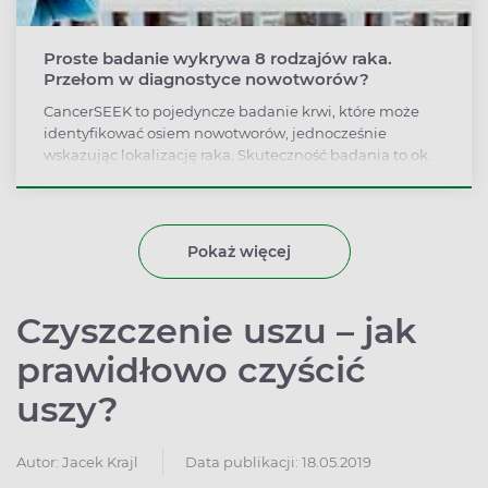
Proste badanie wykrywa 8 rodzajów raka.
Przełom w diagnostyce nowotworów?
CancerSEEK to pojedyncze badanie krwi, które może
identyfikować osiem nowotworów, jednocześnie
wskazując lokalizację raka. Skuteczność badania to ok.
70 proc.
Pokaż więcej
Czyszczenie uszu – jak
prawidłowo czyścić
uszy?
Autor:
Jacek Krajl
Data publikacji: 18.05.2019