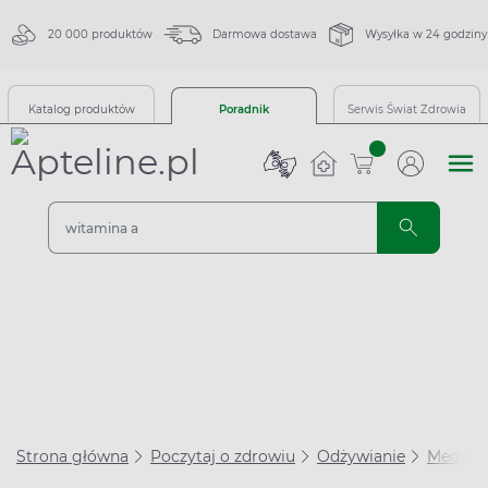
20 000 produktów
Darmowa dostawa
Wysyłka w 24 godziny
Katalog produktów
Poradnik
Serwis Świat Zdrowia
sztuk
Strona główna
Poczytaj o zdrowiu
Odżywianie
Medycyn