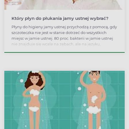
Który płyn do płukania jamy ustnej wybrać?
Płyny do higieny jamy ustnej przychodzą z pomocą, gdy
szczoteczka nie jest w stanie dotrzeć do wszystkich
miejsc w jamie ustnej. 80 proc. bakterii w jamie ustnej
nie znajduje się wcale na zębach, ale na języku,
wewnętrznych stronach policzków i podniebieniu.