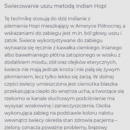
Świecowanie uszu metodą Indian Hopi
Tę technikę stosują do dziś Indianie z
plemienia Hopi mieszkający w Ameryce Północnej, a
wskazaniami do zabiegu jest m.in. ból głowy, uszu i
zatok. Świece wykorzystywane do zabiegu
wytwarza się ręcznie z kawałka cienkiego, lnianego
albo bawełnianego płótna zatopionego w wosku z
dodatkiem miodu, ziół oraz olejków eterycznych,
świece nie mają jednak knota i nie palą się żywym
płomieniem, lecz tylko lekko się żarzą. W dolnej
części świecy umieszczona jest cieniutka blaszka
przekazująca ciepło do wnętrza ucha, a tworzące się
rzekomo w kanale słuchowym podciśnienie ma
wysysać woskowinę i zanieczyszczenia. Osoba
wykonująca zabieg na podstawie koloru nalotu
wewnątrz świecy określa stan zdrowia pacjenta –
zielony oznacza poważne problemy, brązowy