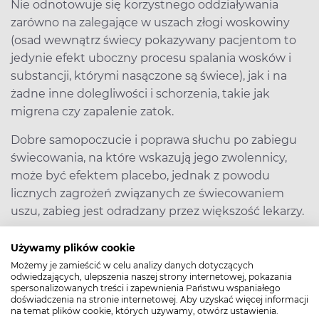
Nie odnotowuje się korzystnego oddziaływania
zarówno na zalegające w uszach złogi woskowiny
(osad wewnątrz świecy pokazywany pacjentom to
jedynie efekt uboczny procesu spalania wosków i
substancji, którymi nasączone są świece), jak i na
żadne inne dolegliwości i schorzenia, takie jak
migrena czy zapalenie zatok.
Dobre samopoczucie i poprawa słuchu po zabiegu
świecowania, na które wskazują jego zwolennicy,
może być efektem placebo, jednak z powodu
licznych zagrożeń związanych ze świecowaniem
uszu, zabieg jest odradzany przez większość lekarzy.
>> Medycyna naturalna - wszystko, co musisz
Używamy plików cookie
wiedzieć
Możemy je zamieścić w celu analizy danych dotyczących
odwiedzających, ulepszenia naszej strony internetowej, pokazania
spersonalizowanych treści i zapewnienia Państwu wspaniałego
doświadczenia na stronie internetowej. Aby uzyskać więcej informacji
na temat plików cookie, których używamy, otwórz ustawienia.