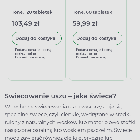
Tone, 120 tabletek
Tone, 60 tabletek
Sp
us
103,49 zł
59,99 zł
18
Dodaj do koszyka
Dodaj do koszyka
Podana cena jest ceną
Podana cena jest ceną
maksymalną
maksymalną
P
Dowiedz się więcej
Dowiedz się więcej
m
D
Świecowanie uszu – jaka świeca?
W technice świecowania uszu wykorzystuje się
specjalne świece, czyli cienkie, wydrążone w środku
rulony z naturalnych wosków lub materiałowe stożki
nasączone parafiną lub woskiem pszczelim. Świece
mogą zawierać również olejki eteryczne lub