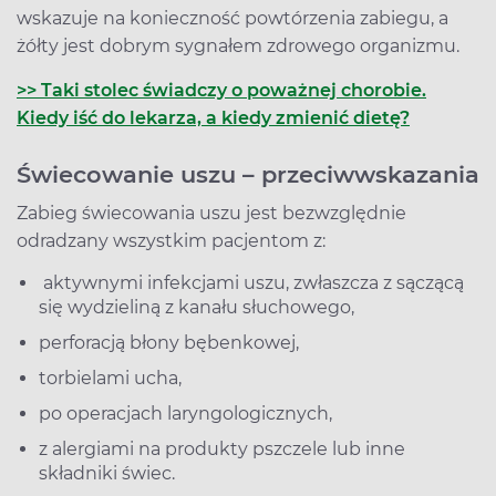
wskazuje na konieczność powtórzenia zabiegu, a
żółty jest dobrym sygnałem zdrowego organizmu.
>> Taki stolec świadczy o poważnej chorobie.
Kiedy iść do lekarza, a kiedy zmienić dietę?
Świecowanie uszu – przeciwwskazania
Zabieg świecowania uszu jest bezwzględnie
odradzany wszystkim pacjentom z:
aktywnymi infekcjami uszu, zwłaszcza z sączącą
się wydzieliną z kanału słuchowego,
perforacją błony bębenkowej,
torbielami ucha,
po operacjach laryngologicznych,
z alergiami na produkty pszczele lub inne
składniki świec.