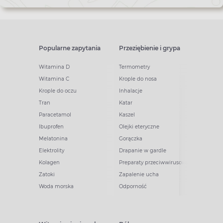
Popularne zapytania
Przeziębienie i grypa
Witamina D
Termometry
Witamina C
Krople do nosa
Krople do oczu
Inhalacje
Tran
Katar
Paracetamol
Kaszel
Ibuprofen
Olejki eteryczne
Melatonina
Gorączka
Elektrolity
Drapanie w gardle
Kolagen
Preparaty przeciwwirusowe
Zatoki
Zapalenie ucha
Woda morska
Odporność