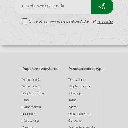
Zapisz
do
rozwiń>
Chcę otrzymywać newsletter Apteline
*
newslettera
Popularne zapytania
Przeziębienie i grypa
Witamina D
Termometry
Witamina C
Krople do nosa
Krople do oczu
Inhalacje
Tran
Katar
Paracetamol
Kaszel
Ibuprofen
Olejki eteryczne
Melatonina
Gorączka
Elektrolity
Drapanie w gardle