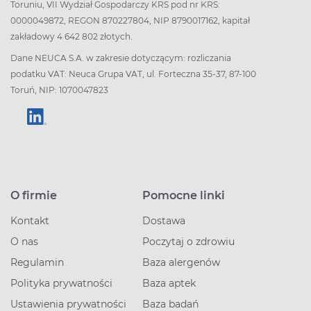
Toruniu, VII Wydział Gospodarczy KRS pod nr KRS:
0000049872, REGON 870227804, NIP 8790017162, kapitał
zakładowy 4 642 802 złotych.
Dane NEUCA S.A. w zakresie dotyczącym: rozliczania
podatku VAT: Neuca Grupa VAT, ul. Forteczna 35-37, 87-100
Toruń, NIP: 1070047823
O firmie
Pomocne linki
Kontakt
Dostawa
O nas
Poczytaj o zdrowiu
Regulamin
Baza alergenów
Polityka prywatności
Baza aptek
Ustawienia prywatności
Baza badań