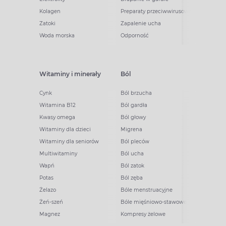
Kolagen
Preparaty przeciwwirusowe
Zatoki
Zapalenie ucha
Woda morska
Odporność
Witaminy i minerały
Ból
Cynk
Ból brzucha
Witamina B12
Ból gardła
Kwasy omega
Ból głowy
Witaminy dla dzieci
Migrena
Witaminy dla seniorów
Ból pleców
Multiwitaminy
Ból ucha
Wapń
Ból zatok
Potas
Ból zęba
Żelazo
Bóle menstruacyjne
Żeń-szeń
Bóle mięśniowo-stawowe
Magnez
Kompresy żelowe