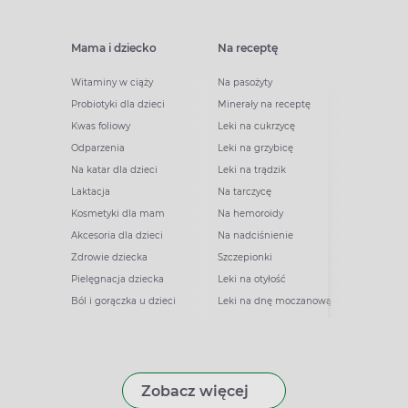
Mama i dziecko
Na receptę
Witaminy w ciąży
Na pasożyty
Probiotyki dla dzieci
Minerały na receptę
Kwas foliowy
Leki na cukrzycę
Odparzenia
Leki na grzybicę
Na katar dla dzieci
Leki na trądzik
Laktacja
Na tarczycę
Kosmetyki dla mam
Na hemoroidy
Akcesoria dla dzieci
Na nadciśnienie
Zdrowie dziecka
Szczepionki
Pielęgnacja dziecka
Leki na otyłość
Ból i gorączka u dzieci
Leki na dnę moczanową
Zobacz więcej