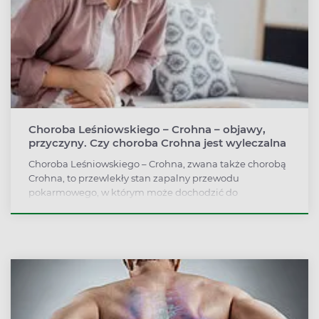
Choroba Leśniowskiego – Crohna – objawy,
przyczyny. Czy choroba Crohna jest wyleczalna
Choroba Leśniowskiego – Crohna, zwana także chorobą
Crohna, to przewlekły stan zapalny przewodu
pokarmowego, w którym może dochodzić do
owrzodzeń i ropni ścian jelit. Najczęściej atakuje ludzi
młodych, ale jej przyczyny nie są w pełni znane, a
obecne terapie koncentrują się na wyciszaniu objawów i
ochronie przed rozwojem powikłań.