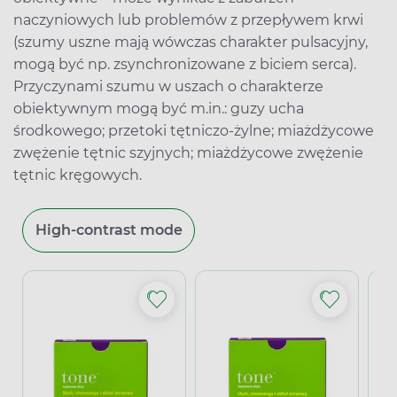
naczyniowych lub problemów z przepływem krwi
(szumy uszne mają wówczas charakter pulsacyjny,
mogą być np. zsynchronizowane z biciem serca).
Przyczynami szumu w uszach o charakterze
obiektywnym mogą być m.in.: guzy ucha
środkowego; przetoki tętniczo-żylne; miażdżycowe
zwężenie tętnic szyjnych; miażdżycowe zwężenie
tętnic kręgowych.
High-contrast mode