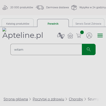
20 000 produktów
Darmowa dostawa
Wysyłka w 24 godziny
Katalog produktów
Poradnik
Serwis Świat Zdrowia
sztuk
Strona główna
Poczytaj o zdrowiu
Choroby
Szumy uszn