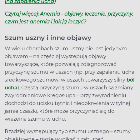
(na zapalenia ucha)
Czytaj więcej: Anemia - objawy, leczenie, przyczyny.
czym jest anemia i jak ją leczyć?
Szum uszny i inne objawy
W wielu chorobach szum uszny nie jest jedynym
objawem – najczęściej występują objawy
towarzyszące, które pozwalają zdiagnozować
przyczynę szumu w uszach (np. przy zapaleniu ucha
środkowego szumowi w uszach towarzyszy silny
ból
ucha
). Częstą przyczyną szumu w uszach są zmiany
zwyrodnieniowe kręgosłupa – przy zwyrodnieniu
dochodzi do ucisku tętnic i niedokrwienia w tylnej
jamie czaszki, które może przyczyniać się do
wrażenia szumu w uchu.
Rzadziej występujący typ szumu usznego – szumy
obiektywne – może wynikać z zaburzeń