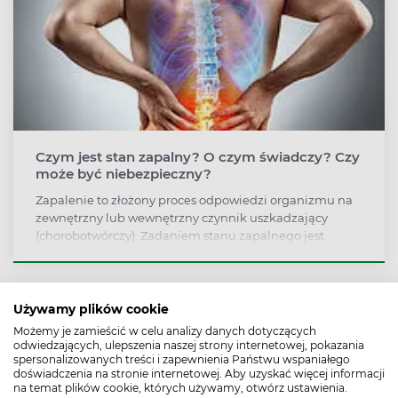
Czym jest stan zapalny? O czym świadczy? Czy
może być niebezpieczny?
Zapalenie to złożony proces odpowiedzi organizmu na
zewnętrzny lub wewnętrzny czynnik uszkadzający
(chorobotwórczy). Zadaniem stanu zapalnego jest
usunięcie tego czynnika, naprawa uszkodzonych tkanek
i ochrona przed rozwojem choroby. Nie może to być
jednak stan długotrwały.
Używamy plików cookie
Możemy je zamieścić w celu analizy danych dotyczących
odwiedzających, ulepszenia naszej strony internetowej, pokazania
spersonalizowanych treści i zapewnienia Państwu wspaniałego
doświadczenia na stronie internetowej. Aby uzyskać więcej informacji
na temat plików cookie, których używamy, otwórz ustawienia.