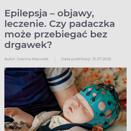
Epilepsja – objawy,
leczenie. Czy padaczka
może przebiegać bez
drgawek?
Autor:
Joanna Mazurek
Data publikacji: 31.07.2025