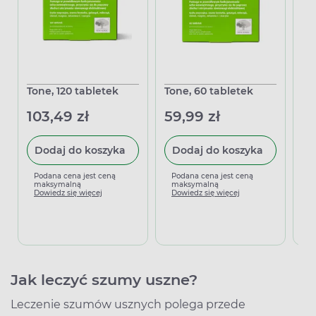
Tone, 120 tabletek
Tone, 60 tabletek
Fu
kr
103,49 zł
59,99 zł
45
Dodaj do koszyka
Dodaj do koszyka
Podana cena jest ceną
Podana cena jest ceną
maksymalną
maksymalną
P
Dowiedz się więcej
Dowiedz się więcej
m
D
Jak leczyć szumy uszne?
Leczenie szumów usznych polega przede