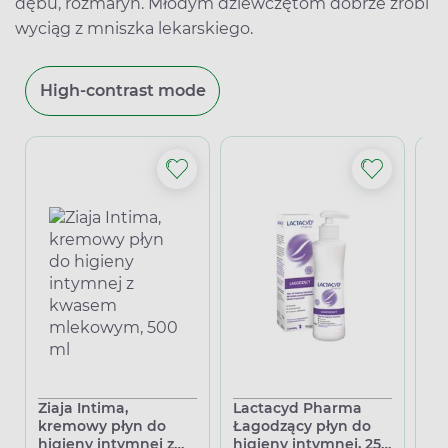
dębu, rozmaryn. Młodym dziewczętom dobrze zrobi
wyciąg z mniszka lekarskiego.
High-contrast mode
Ziaja Intima,
Lactacyd Pharma
La
kremowy płyn do
Łagodzący płyn do
pł
higieny intymnej z
higieny intymnej, 250
in