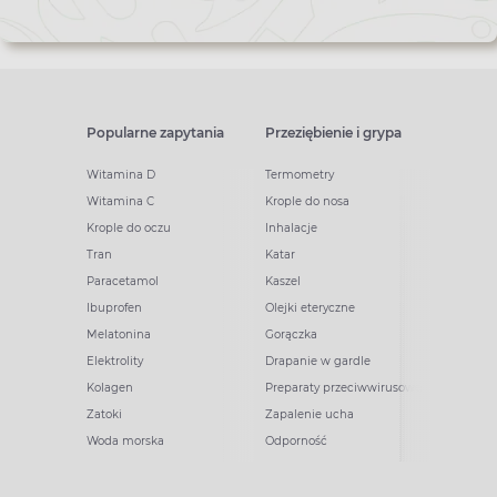
Popularne zapytania
Przeziębienie i grypa
Witamina D
Termometry
Witamina C
Krople do nosa
Krople do oczu
Inhalacje
Tran
Katar
Paracetamol
Kaszel
Ibuprofen
Olejki eteryczne
Melatonina
Gorączka
Elektrolity
Drapanie w gardle
Kolagen
Preparaty przeciwwirusowe
Zatoki
Zapalenie ucha
Woda morska
Odporność