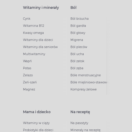
Witaminy i minerały
Ból
Cynk
Ból brzucha
Witamina B12
Ból gardła
Kwasy omega
Ból głowy
Witaminy dla dzieci
Migrena
Witaminy dla seniorów
Ból pleców
Multiwitaminy
Ból ucha
Wapń
Ból zatok
Potas
Ból zęba
Żelazo
Bóle menstruacyjne
Żeń-szeń
Bóle mięśniowo-stawowe
Magnez
Kompresy żelowe
Mama i dziecko
Na receptę
Witaminy w ciąży
Na pasożyty
Probiotyki dla dzieci
Minerały na receptę