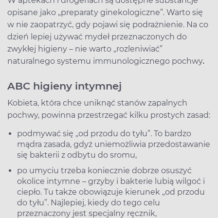
W aptekach i drogeriach są dostępne substancje
opisane jako „preparaty ginekologiczne”. Warto się
w nie zaopatrzyć, gdy pojawi się podrażnienie. Na co
dzień lepiej używać mydeł przeznaczonych do
zwykłej higieny – nie warto „rozleniwiać”
naturalnego systemu immunologicznego pochwy
.
ABC higieny intymnej
Kobieta, która chce uniknąć stanów zapalnych
pochwy, powinna przestrzegać kilku prostych zasad:
podmywać się „od przodu do tyłu”. To bardzo
mądra zasada, gdyż uniemożliwia przedostawanie
się bakterii z odbytu do sromu,
po umyciu trzeba koniecznie dobrze osuszyć
okolice intymne – grzyby i bakterie lubią wilgoć i
ciepło. Tu także obowiązuje kierunek „od przodu
do tyłu”. Najlepiej, kiedy do tego celu
przeznaczony jest specjalny ręcznik,