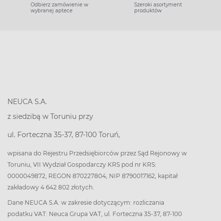
Odbierz zamówienie w
Szeroki asortyment
wybranej aptece
produktów
NEUCA S.A.
z siedzibą w Toruniu przy
ul. Forteczna 35-37, 87-100 Toruń,
wpisana do Rejestru Przedsiębiorców przez Sąd Rejonowy w
Toruniu, VII Wydział Gospodarczy KRS pod nr KRS:
0000049872, REGON 870227804, NIP 8790017162, kapitał
zakładowy 4 642 802 złotych.
Dane NEUCA S.A. w zakresie dotyczącym: rozliczania
podatku VAT: Neuca Grupa VAT, ul. Forteczna 35-37, 87-100