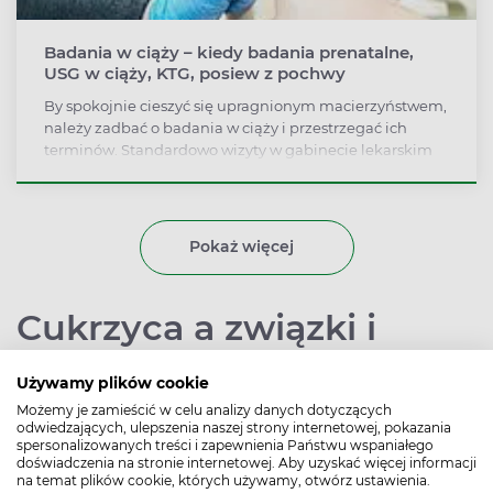
Badania w ciąży – kiedy badania prenatalne,
USG w ciąży, KTG, posiew z pochwy
By spokojnie cieszyć się upragnionym macierzyństwem,
należy zadbać o badania w ciąży i przestrzegać ich
terminów. Standardowo wizyty w gabinecie lekarskim
przewidziane są co cztery tygodnie, jednak ich
częstotliwość bywa uzależniona od indywidualnej
sytuacji ciężarnej. Dowiedz się, kiedy musisz wykonać
dane badania.
Pokaż więcej
Cukrzyca a związki i
życie intymne
Używamy plików cookie
Możemy je zamieścić w celu analizy danych dotyczących
Autor:
Psycholog, edukator
odwiedzających, ulepszenia naszej strony internetowej, pokazania
Data publikacji:
diabetologiczny Katarzyna
spersonalizowanych treści i zapewnienia Państwu wspaniałego
24.11.2017
doświadczenia na stronie internetowej. Aby uzyskać więcej informacji
Gajewska
na temat plików cookie, których używamy, otwórz ustawienia.