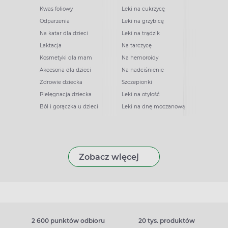
Kwas foliowy
Leki na cukrzycę
Odparzenia
Leki na grzybicę
Na katar dla dzieci
Leki na trądzik
Laktacja
Na tarczycę
Kosmetyki dla mam
Na hemoroidy
Akcesoria dla dzieci
Na nadciśnienie
Zdrowie dziecka
Szczepionki
Pielęgnacja dziecka
Leki na otyłość
Ból i gorączka u dzieci
Leki na dnę moczanową
Zobacz więcej
2 600 punktów odbioru
20 tys. produktów