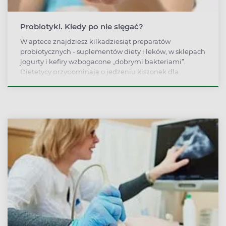
Probiotyki. Kiedy po nie sięgać?
W aptece znajdziesz kilkadziesiąt preparatów
probiotycznych - suplementów diety i leków, w sklepach
jogurty i kefiry wzbogacone „dobrymi bakteriami”.
Dietetycy przypominają o jedzeniu kiszonek dla
wzmacniania odporności na przeziębienie i grypę.
Kiedy warto sięgnąć po probiotyki i jak wybrać
odpowiednie?