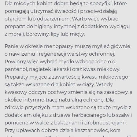
Dla młodych kobiet dobre będą te specyfiki, które
pomagają utrzymać świeżość i przeciwdziałają
otarciom lub odparzeniom. Warto więc wybrać
preparat do higieny intymnej z dodatkiem wyciągu
z moreli, borowiny, lipy lub mięty.
Panie w okresie menopauzy muszą myśleć głównie
o nawilżeniu i regeneracji warstwy ochronnej.
Powinny więc wybrać mydło wzbogacone o d-
pantenol, nagietek lekarski oraz kwas mlekowy.
Preparaty myjące z zawartością kwasu mlekowego
są także wskazane dla kobiet w ciąży. Wtedy
kwasowy odczyn pochwy zmienia się na zasadowy, a
okolice intymne tracą naturalną ochronę. Dla
zdrowia przyszłych mam wskazane są także mydła z
dodatkiem olejku z drzewa herbacianego lub szałwii
pomocne w walce z bakteriami i drobnoustrojami.
Przy upławach dobrze działa kasztanowiec, kora