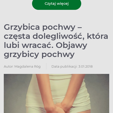
Czytaj więcej
Grzybica pochwy –
częsta dolegliwość, która
lubi wracać. Objawy
grzybicy pochwy
Autor:
Magdalena Róg
Data publikacji: 3.01.2018