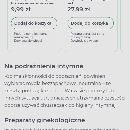
kwasem mlekowym,
ml
wł
9,99 zł
27,99 zł
27
500 ml
an
25
Dodaj do koszyka
Dodaj do koszyka
Podana cena jest ceną
Podana cena jest ceną
P
maksymalną
maksymalną
m
Dowiedz się więcej
Dowiedz się więcej
D
Na podrażnienia intymne
Kto ma skłonności do podrażnień, powinien
wybierać mydła bezzapachowe, neutralne – te
zresztą posłużą każdemu. W czasie podróży lub
innych sytuacji utrudniających utrzymanie czystości
dobrze używać chusteczek do higieny intymnej.
Preparaty ginekologiczne