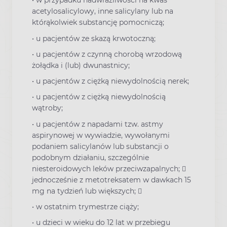
• w przypadku nadwrażliwości na kwas
acetylosalicylowy, inne salicylany lub na
którąkolwiek substancję pomocniczą;
• u pacjentów ze skazą krwotoczną;
• u pacjentów z czynną chorobą wrzodową
żołądka i (lub) dwunastnicy;
• u pacjentów z ciężką niewydolnością nerek;
• u pacjentów z ciężką niewydolnością
wątroby;
• u pacjentów z napadami tzw. astmy
aspirynowej w wywiadzie, wywołanymi
podaniem salicylanów lub substancji o
podobnym działaniu, szczególnie
niesteroidowych leków przeciwzapalnych; 
jednocześnie z metotreksatem w dawkach 15
mg na tydzień lub większych; 
• w ostatnim trymestrze ciąży;
• u dzieci w wieku do 12 lat w przebiegu