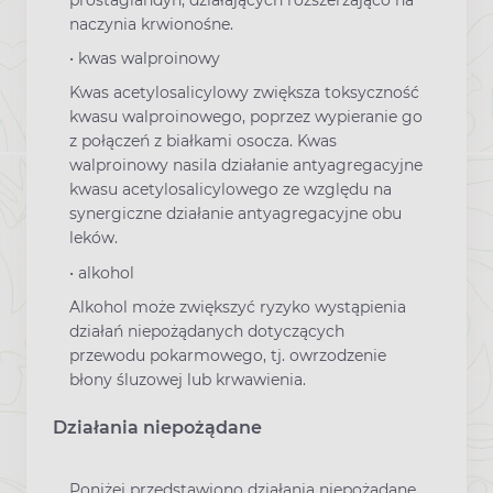
prostaglandyn, działających rozszerzająco na
naczynia krwionośne.
• kwas walproinowy
Kwas acetylosalicylowy zwiększa toksyczność
kwasu walproinowego, poprzez wypieranie go
z połączeń z białkami osocza. Kwas
walproinowy nasila działanie antyagregacyjne
kwasu acetylosalicylowego ze względu na
synergiczne działanie antyagregacyjne obu
leków.
• alkohol
Alkohol może zwiększyć ryzyko wystąpienia
działań niepożądanych dotyczących
przewodu pokarmowego, tj. owrzodzenie
błony śluzowej lub krwawienia.
Działania niepożądane
Poniżej przedstawiono działania niepożądane