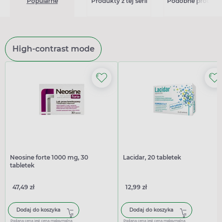
Popularne
Produkty z tej serii
Podobne produkt
High-contrast mode
Neosine forte 1000 mg, 30
Lacidar, 20 tabletek
tabletek
47,49 zł
12,99 zł
Dodaj do koszyka
Dodaj do koszyka
Podana cena jest ceną maksymalną
Podana cena jest ceną maksymalną