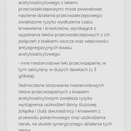
acetylosalicylowego z lekami
przeciwzakrzepowymi może powodować
nasilenie działania przeciwzakrzepowego:
zwiększone ryzyko wydłużenia czasu
krwawienia i krwotoków, wynikające z
wypierania leków przeciwzakrzepowych z ich
połączeń z białkami osocza oraz właściwości
antyagregacyjnych kwasu
acetylosalicylowego.
• inne niesteroidowe leki przeciwzapalne, w
tym salicylany w dużych dawkach (≥ 3
g/dobę).
Jednoczesne stosowanie niesteroidowych
leków przeciwzapalnych z kwasem
acetylosalicylowym zwiększa ryzyko
wystąpienia uszkodzeń błony śluzowej
żołądka i (lub) dwunastnicy i krwawień z
przewodu pokarmowego oraz uszkodzenia
nerek, na skutek synergicznego działania tych
leków.