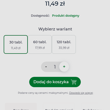
11,49 zł
Dostępność:
Produkt dostępny
Wybierz wariant
60 tabl.
120 tabl.
30 tabl.
17,99 zł
35,99 zł
11,49 zł
-
+
Dodaj do koszyka
Dodaj do koszyka Acard 75 
Podane ceny są cenami maksymalnymi.
Dowiedz się więcej