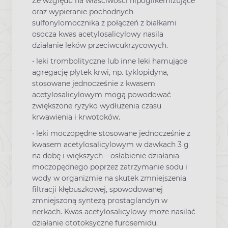
Ze względu na właściwości hipoglikemizujące
oraz wypieranie pochodnych
sulfonylomocznika z połączeń z białkami
osocza kwas acetylosalicylowy nasila
działanie leków przeciwcukrzycowych.
• leki trombolityczne lub inne leki hamujące
agregację płytek krwi, np. tyklopidyna,
stosowane jednocześnie z kwasem
acetylosalicylowym mogą powodować
zwiększone ryzyko wydłużenia czasu
krwawienia i krwotoków.
• leki moczopędne stosowane jednocześnie z
kwasem acetylosalicylowym w dawkach 3 g
na dobę i większych – osłabienie działania
moczopędnego poprzez zatrzymanie sodu i
wody w organizmie na skutek zmniejszenia
filtracji kłębuszkowej, spowodowanej
zmniejszoną syntezą prostaglandyn w
nerkach. Kwas acetylosalicylowy może nasilać
działanie ototoksyczne furosemidu.