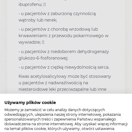
ibuprofenu; 
• u pacjentów z zaburzoną czynnością
wątroby lub nerek;
• u pacjentów z chorobą wrzodową lub
krwawieniami z przewodu pokarmowego w
wywiadzie; 
• u pacjentów z niedoborem dehydrogenazy
glukozo-6-fosforanowej;
• u pacjentów z ciężką niewydolnością serca.
Kwas acetylosalicylowy może być stosowany
u pacjentów z nadwrażliwością na
niesteroidowe leki przeciwzapalne lub inne
substancje alergizujące wyłącznie po
rozważeniu stosunku ryzyka do korzyści.
Używamy plików cookie
Możemy je zamieścić w celu analizy danych dotyczących
Kwas acetylosalicylowy może powodować
odwiedzających, ulepszenia naszej strony internetowej, pokazania
skurcz oskrzeli i wywoływać napady astmy
spersonalizowanych treści i zapewnienia Państwu wspaniałego
doświadczenia na stronie internetowej. Aby uzyskać więcej informacji
lub inne reakcje nadwrażliwości. Czynniki
na temat plików cookie, których używamy, otwórz ustawienia.
ryzyka obejmują: astmę oskrzelową,