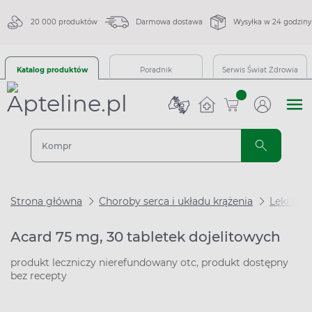
20 000 produktów
Darmowa dostawa
Wysyłka w 24 godziny
Katalog produktów
Poradnik
Serwis Świat Zdrowia
sztuk
Strona główna
Choroby serca i układu krążenia
Leki pr
Acard 75 mg, 30 tabletek dojelitowych
produkt leczniczy nierefundowany otc, produkt dostępny
bez recepty