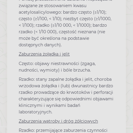
związane ze stosowaniem kwasu
acetylosalicylowego: bardzo często (≥1/10);
często (≥1/100, < 1/10); niezbyt często (≥1/1000,
< 1/100); rzadko (≥1/10 000, < 1/1000); bardzo
rzadko (< 1/10 000), częstość nieznana (nie
może być określona na podstawie
dostępnych danych).
Zaburzenia żołądka i jelit
Często: objawy niestrawności (zgaga,
nudności, wymioty) i bóle brzucha.
Rzadko: stany zapalne żołądka i jelit, choroba
wrzodowa żołądka i (lub) dwunastnicy bardzo
rzadko prowadzące do krwotoków i perforacji
charakteryzujące się odpowiednimi objawami
klinicznymi i wynikami badań
laboratoryjnych.
Zaburzenia wątroby i dróg żółciowych
Rzadko: przemijające zaburzenia czynności