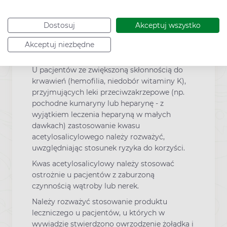
przewlekłe choroby układu oddechowego,
katar sienny z polipami błony śluzowej nosa.
Dostosuj
Akceptuj wszystko
Ostrzeżenie to odnosi się także do pacjentów
wykazujących reakcje alergiczne (np. odczyny
Akceptuj niezbędne
skórne, świąd, pokrzywka) na inne substancje.
U pacjentów ze zwiększoną skłonnością do
krwawień (hemofilia, niedobór witaminy K),
przyjmujących leki przeciwzakrzepowe (np.
pochodne kumaryny lub heparynę - z
wyjątkiem leczenia heparyną w małych
dawkach) zastosowanie kwasu
acetylosalicylowego należy rozważyć,
uwzględniając stosunek ryzyka do korzyści.
Kwas acetylosalicylowy należy stosować
ostrożnie u pacjentów z zaburzoną
czynnością wątroby lub nerek.
Należy rozważyć stosowanie produktu
leczniczego u pacjentów, u których w
wywiadzie stwierdzono owrzodzenie żołądka i