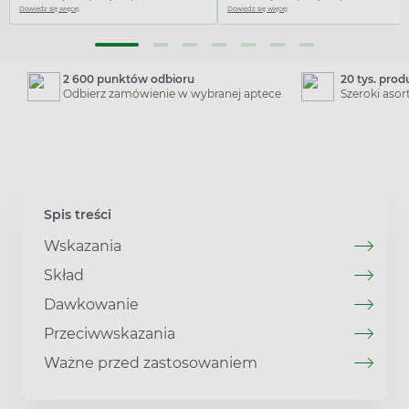
Dowiedz się więcej
Dowiedz się więcej
2 600 punktów odbioru
20 tys. pro
Odbierz zamówienie w wybranej aptece
Szeroki aso
Spis treści
Wskazania
Skład
Dawkowanie
Przeciwwskazania
Ważne przed zastosowaniem