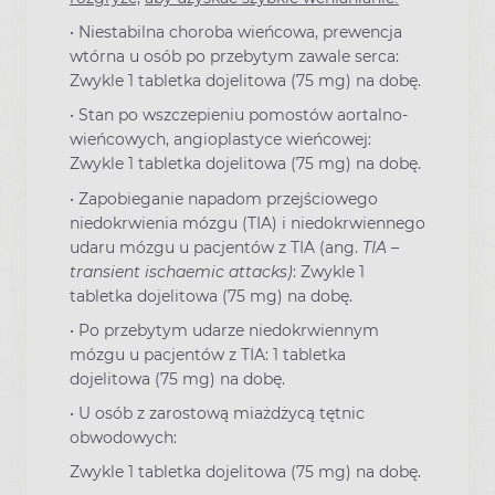
•
Niestabilna choroba wieńcowa, prewencja
wtórna u osób po przebytym zawale serca:
Zwykle 1 tabletka dojelitowa (75 mg) na dobę.
•
Stan po wszczepieniu pomostów aortalno-
wieńcowych, angioplastyce wieńcowej:
Zwykle 1 tabletka dojelitowa (75 mg) na dobę.
•
Zapobieganie napadom przejściowego
niedokrwienia mózgu (TIA) i niedokrwiennego
udaru mózgu u pacjentów z TIA (ang.
TIA
–
transient ischaemic attacks)
: Zwykle 1
tabletka dojelitowa (75 mg) na dobę.
•
Po przebytym udarze niedokrwiennym
mózgu u pacjentów z TIA: 1 tabletka
dojelitowa (75 mg) na dobę.
•
U osób z zarostową miażdżycą tętnic
obwodowych:
Zwykle 1 tabletka dojelitowa (75 mg) na dobę.