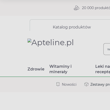
20 000 produkt
Katalog produktów
Witaminy i
Leki n
Zdrowie
minerały
recept
Nowości
Zestawy p