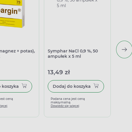
magnez + potas),
Symphar NaCl 0,9 %, 50
Sanpr
k
ampułek x 5 ml
kapsu
13,49 zł
36,4
Dodaj do koszyka
Dodaj do koszyka
jest ceną
Podana cena jest ceną
Podan
maksymalną
maks
ięcej
Dowiedz się więcej
Dowied