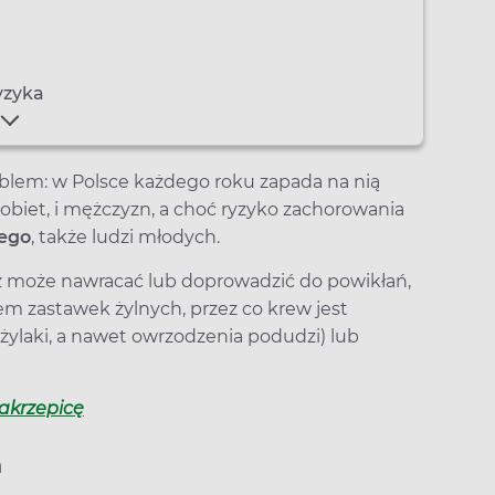
ryzyka
oblem: w Polsce każdego roku zapada na nią
kobiet, i mężczyzn, a choć ryzyko zachorowania
ego
, także ludzi młodych.
ż może nawracać lub doprowadzić do powikłań,
m zastawek żylnych, przez co krew jest
żylaki, a nawet owrzodzenia podudzi) lub
zakrzepicę
h