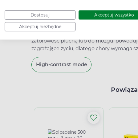
Zakrzep może tworzyć się długo, ale zdarza s
ciągu godziny. Czasem jedynie zwęża światł
Dostosuj
Akceptuj wszystko
całkowicie je zamyka, przez co krew nie mo
Akceptuj niezbędne
Fragment zakrzepu może się także oderwać
zatorowość płucną lub do mózgu, powoduj
zagrażające życiu, dlatego chory wymaga 
High-contrast mode
Powiąza