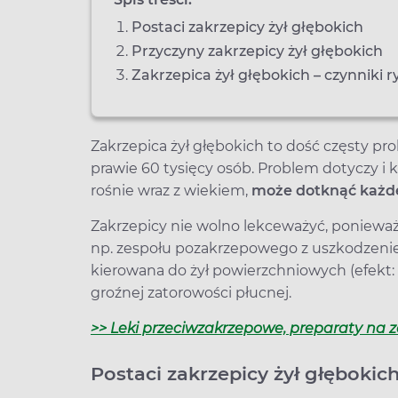
Postaci zakrzepicy żył głębokich
Przyczyny zakrzepicy żył głębokich
Zakrzepica żył głębokich –­ czynniki 
Zakrzepica żył głębokich to dość częsty pr
prawie 60 tysięcy osób. Problem dotyczy i 
rośnie wraz z wiekiem,
może dotknąć każd
Zakrzepicy nie wolno lekceważyć, poniewa
np. zespołu pozakrzepowego z uszkodzenie
kierowana do żył powierzchniowych (efekt: 
groźnej zatorowości płucnej.
>> Leki przeciwzakrzepowe, preparaty na 
Postaci zakrzepicy żył głębokic