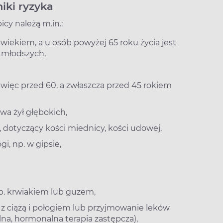
niki ryzyka
cy należą m.in.:
 wiekiem, a u osób powyżej 65 roku życia jest
t młodszych,
a więc przed 60, a zwłaszcza przed 45 rokiem
wa żył głębokich,
 dotyczący kości miednicy, kości udowej,
i, np. w gipsie,
p. krwiakiem lub guzem,
 z ciążą i połogiem lub przyjmowanie leków
a, hormonalna terapia zastępcza),