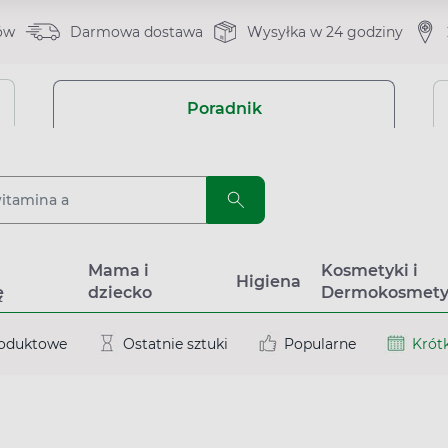
ów
Darmowa dostawa
Wysyłka w 24 godziny
Poradnik
a
Mama i
Kosmetyki i
Higiena
ę
dziecko
Dermokosmety
roduktowe
Ostatnie sztuki
Popularne
Krótk