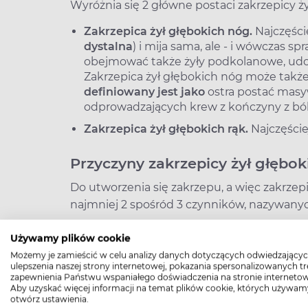
Wyróżnia się 2 główne postaci zakrzepicy ży
Zakrzepica żył głębokich nóg.
Najczęście
dystalna
) i mija sama, ale ­- i wówczas s
obejmować także żyły podkolanowe, udo
Zakrzepica żył głębokich nóg może także
definiowany jest jako
ostra postać masyw
odprowadzających krew z kończyny z bó
Zakrzepica żył głębokich rąk.
Najczęści
Przyczyny zakrzepicy żył głębok
Do utworzenia się zakrzepu, a więc zakrzep
najmniej 2 spośród 3 czynników, nazywanyc
spowolnienie przepływu krwi, spowodow
Używamy plików cookie
uciskiem na żyły,
Możemy je zamieścić w celu analizy danych dotyczących odwiedzającyc
ulepszenia naszej strony internetowej, pokazania spersonalizowanych tre
nadmierna krzepliwość krwi,
zapewnienia Państwu wspaniałego doświadczenia na stronie internetow
Aby uzyskać więcej informacji na temat plików cookie, których używam
uszkodzenie ściany naczynia krwionośneg
otwórz ustawienia.