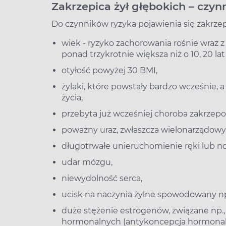
Zakrzepica żył głębokich –­ czyn
Do czynników ryzyka pojawienia się zakrzepi
wiek ­- ryzyko zachorowania rośnie wraz z
ponad trzykrotnie większa niż o 10, 20 la
otyłość powyżej 30 BMI,
żylaki, które powstały bardzo wcześnie, 
życia,
przebyta już wcześniej choroba zakrzepo
poważny uraz, zwłaszcza wielonarządowy,
długotrwałe unieruchomienie ręki lub nog
udar mózgu,
niewydolność serca,
ucisk na naczynia żylne spowodowany n
duże stężenie estrogenów, związane np.,
hormonalnych (antykoncepcja hormonaln