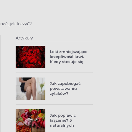
nać, jak leczyć?
Artykuły
Leki zmniejszające
krzepliwość krwi.
Kiedy stosuje się
leki
przeciwzakrzepowe?
Jak zapobiegać
powstawaniu
żylaków?
Jak poprawić
krążenie? 5
naturalnych
sposobów