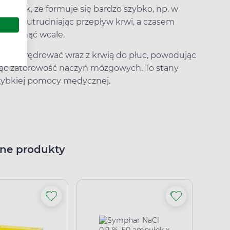
ię i tak, że formuje się bardzo szybko, np. w
o żyły, utrudniając przepływ krwi, a czasem
że płynąć wcale.
 i powędrować wraz z krwią do płuc, powodując
ąc zatorowość naczyń mózgowych. To stany
szybkiej pomocy medycznej.
ne produkty