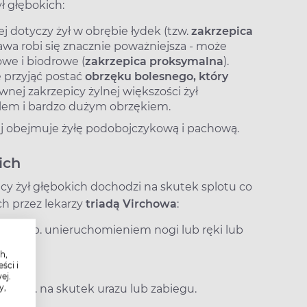
ł głębokich:
j dotyczy żył w obrębie łydek (tzw.
zakrzepica
prawa robi się znacznie poważniejsza - może
we i biodrowe (
zakrzepica proksymalna
).
 przyjąć postać
obrzęku bolesnego, który
nej zakrzepicy żylnej większości żył
lem i bardzo dużym obrzękiem.
ej obejmuje żyłę podobojczykową i pachową.
ich
icy żył głębokich dochodzi na skutek splotu co
h przez lekarzy
triadą Virchowa
:
ane np. unieruchomieniem nogi lub ręki lub
h,
ści i
ej.
y,
o, np. na skutek urazu lub zabiegu.