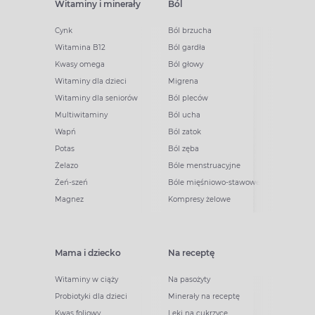
Witaminy i minerały
Ból
Cynk
Ból brzucha
Witamina B12
Ból gardła
Kwasy omega
Ból głowy
Witaminy dla dzieci
Migrena
Witaminy dla seniorów
Ból pleców
Multiwitaminy
Ból ucha
Wapń
Ból zatok
Potas
Ból zęba
Żelazo
Bóle menstruacyjne
Żeń-szeń
Bóle mięśniowo-stawowe
Magnez
Kompresy żelowe
Mama i dziecko
Na receptę
Witaminy w ciąży
Na pasożyty
Probiotyki dla dzieci
Minerały na receptę
Kwas foliowy
Leki na cukrzycę