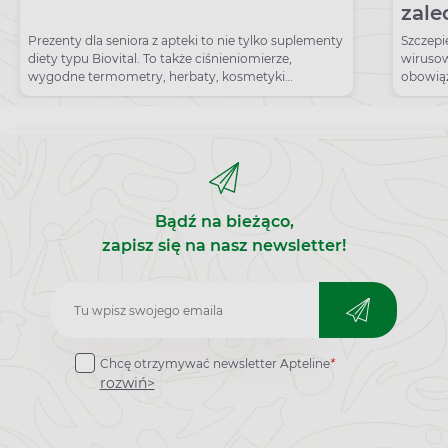
zale
refu
Prezenty dla seniora z apteki to nie tylko suplementy
Szczepi
diety typu Biovital. To także ciśnieniomierze,
wirusow
wygodne termometry, herbaty, kosmetyki
obowiąz
pielęgnacyjne.
starszy
Bądź na bieżąco,
zapisz się na nasz newsletter!
Zapisz
do
Chcę otrzymywać newsletter Apteline
*
newslettera
rozwiń>