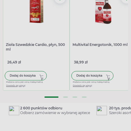
Zioła Szwedzkie Cardio, płyn, 500
Multivital Energotonik, 1000 ml
ml
26,49 zł
38,99 zł
Dodaj do koszyka
Dodaj do koszyka
Podana cena jest ceną maksymalną
Podana cena jest ceną maksymalną
Dowiedz się więcej
Dowiedz się więcej
2 600 punktów odbioru
20 tys. pro
Odbierz zamówienie w wybranej aptece
Szeroki aso