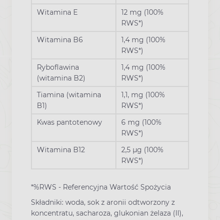
Witamina E
12 mg (100%
RWS*)
Witamina B6
1,4 mg (100%
RWS*)
Ryboflawina
1,4 mg (100%
(witamina B2)
RWS*)
Tiamina (witamina
1,1, mg (100%
B1)
RWS*)
Kwas pantotenowy
6 mg (100%
RWS*)
Witamina B12
2,5 µg (100%
RWS*)
*%RWS - Referencyjna Wartość Spożycia
Składniki: woda, sok z aronii odtworzony z
koncentratu, sacharoza, glukonian żelaza (II),