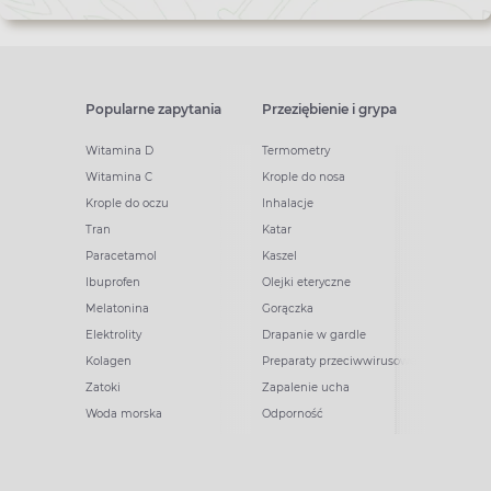
Popularne zapytania
Przeziębienie i grypa
Witamina D
Termometry
Witamina C
Krople do nosa
Krople do oczu
Inhalacje
Tran
Katar
Paracetamol
Kaszel
Ibuprofen
Olejki eteryczne
Melatonina
Gorączka
Elektrolity
Drapanie w gardle
Kolagen
Preparaty przeciwwirusowe
Zatoki
Zapalenie ucha
Woda morska
Odporność