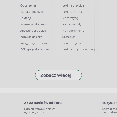
Odparzenia
Leki na grzybicę
Na katar dla dzieci
Leki na trądzik
Laktacja
Na tarczycę
Kosmetyki dla mam
Na hemoroidy
Akcesoria dla dzieci
Na nadciśnienie
Zdrowie dziecka
Szczepionki
Pielęgnacja dziecka
Leki na otyłość
Ból i gorączka u dzieci
Leki na dnę moczanową
Zobacz więcej
2 600 punktów odbioru
20 tys. 
Odbierz zamówienie w
Szeroki as
wybranej aptece
produktów