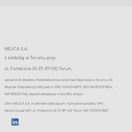
NEUCA S.A.
z siedzibą w Toruniu przy
ul. Forteczna 35-37, 87-100 Toruń,
wpisana do Rejestru Przedsiębiorców przez Sąd Rejonowy w Toruniu, VII
Wydział Gospodarczy KRS pod nr KRS: 0000049872, REGON 870227804,
NIP 8790017162, kapitał zakładowy 4 642 802 złotych.
Dane NEUCA S.A. w zakresie dotyczącym: rozliczania podatku VAT:
Neuca Grupa VAT, ul. Forteczna 35-37, 87-100 Toruń, NIP: 1070047823