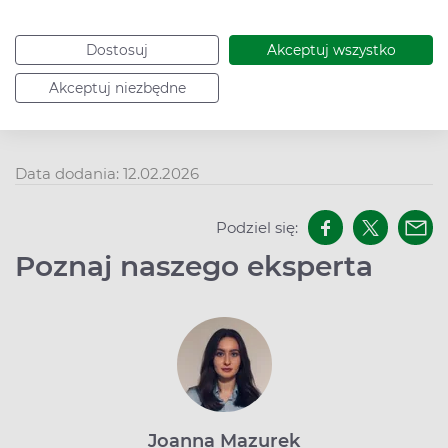
życia!
>> Kalendarz szczepień obowiązkowych i zalecane
Dostosuj
Akceptuj wszystko
szczepienia dla dzieci
Akceptuj niezbędne
Data dodania: 12.02.2026
Podziel się:
Poznaj naszego eksperta
Joanna Mazurek