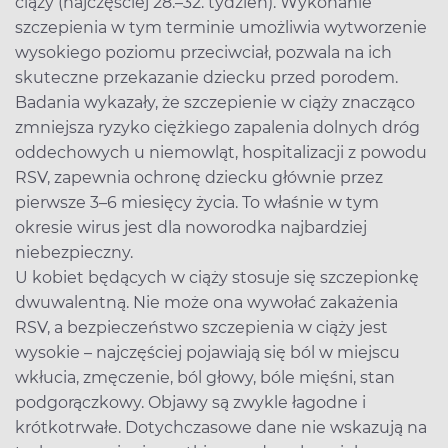
ciąży (najczęściej 28.–32. tydzień). Wykonanie
szczepienia w tym terminie umożliwia wytworzenie
wysokiego poziomu przeciwciał, pozwala na ich
skuteczne przekazanie dziecku przed porodem.
Badania wykazały, że szczepienie w ciąży znacząco
zmniejsza ryzyko ciężkiego zapalenia dolnych dróg
oddechowych u niemowląt, hospitalizacji z powodu
RSV, zapewnia ochronę dziecku głównie przez
pierwsze 3–6 miesięcy życia. To właśnie w tym
okresie wirus jest dla noworodka najbardziej
niebezpieczny.
U kobiet będących w ciąży stosuje się szczepionkę
dwuwalentną. Nie może ona wywołać zakażenia
RSV, a bezpieczeństwo szczepienia w ciąży jest
wysokie – najczęściej pojawiają się ból w miejscu
wkłucia, zmęczenie, ból głowy, bóle mięśni, stan
podgorączkowy. Objawy są zwykle łagodne i
krótkotrwałe. Dotychczasowe dane nie wskazują na