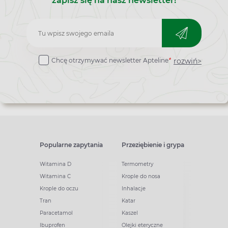
zapisz się na nasz newsletter!
Zapisz
do
rozwiń>
Chcę otrzymywać newsletter Apteline
*
newslettera
Popularne zapytania
Przeziębienie i grypa
Witamina D
Termometry
Witamina C
Krople do nosa
Krople do oczu
Inhalacje
Tran
Katar
Paracetamol
Kaszel
Ibuprofen
Olejki eteryczne