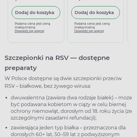
Dodaj do koszyka
Dodaj do koszyka
P
m
Podana cena jest ceną
Podana cena jest ceną
D
maksymalną
maksymalną
Dowiedz się więcej
Dowiedz się więcej
Szczepionki na RSV — dostępne
preparaty
W Polsce dostępne są dwie szczepionki przeciw
RSV – białkowe, bez żywego wirusa:
dwuwalentna (zawiera dwa rodzaje białek) – może
być podawana kobietom w ciąży w celu biernej
ochrony niemowląt, dorosłym od 18. roku życia (ze
szczególnymi zasadami refundacji);
zawierająca jeden typ białka – przeznaczona dla
dorosłych 60+ lat, 50–59 lat z podwyższonym