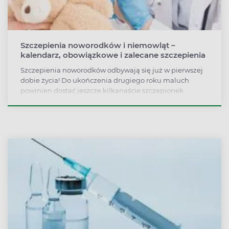
Szczepienia noworodków i niemowląt –
kalendarz, obowiązkowe i zalecane szczepienia
Szczepienia noworodków odbywają się już w pierwszej
dobie życia! Do ukończenia drugiego roku maluch
powinien dostać jeszcze kilkanaście szczepionek.
Dlaczego warto szczepić dzieci zgodnie z kalendarzem
szczepień? Które szczepienia są obowiązkowe, a które
warto wykonać dodatkowo?