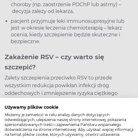
choroby (np. zaostrzenie POChP lub astmy) –
decyzja zależy od lekarza,
pacjent przyjmuje leki immunosupresyjne lub
jest w okresie leczenia chemioterapią – lekarz
ocenia, kiedy szczepienie będzie skuteczne i
bezpieczne.
Zakażenie RSV – czy warto się
szczepić?
Zalety szczepienia przeciwko RSV to przede
wszystkim redukcja powikłań infekcji dróg
oddechowych i zmniejszenie ryzyka ciężkiego
przebiegu choroby i hospitalizacji z powodu RSV,
Używamy plików cookie
szczególnie u seniorów i niemowląt. Szczepienie się
Możemy je zamieścić w celu analizy danych dotyczących
kobiet w ciąży zapewnia też ochronę
odwiedzających, ulepszenia naszej strony internetowej, pokazania
niemowlętom – przeciwciała przekazywane przez
spersonalizowanych treści i zapewnienia Państwu wspaniałego
doświadczenia na stronie internetowej. Aby uzyskać więcej informacji
mamę mogą chronić dziecko nawet do 6. miesiąca
na temat plików cookie, których używamy, otwórz ustawienia.