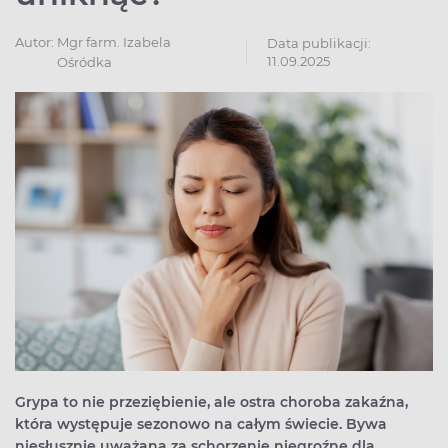
Autor:
Mgr farm. Izabela
Data publikacji:
11.09.2025
Ośródka
Grypa to nie przeziębienie, ale ostra choroba zakaźna,
która występuje sezonowo na całym świecie. Bywa
niesłusznie uważana za schorzenie niegroźne dla