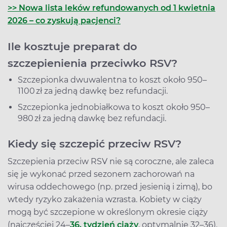
>> Nowa lista leków refundowanych od 1 kwietnia
2026 – co zyskują pacjenci?
Ile kosztuje preparat do
szczepienienia przeciwko RSV?
Szczepionka dwuwalentna to koszt około 950–
1100 zł za jedną dawkę bez refundacji.
Szczepionka jednobiałkowa to koszt około 950–
980 zł za jedną dawkę bez refundacji.
Kiedy się szczepić przeciw RSV?
Szczepienia przeciw RSV nie są coroczne, ale zaleca
się je wykonać przed sezonem zachorowań na
wirusa oddechowego (np. przed jesienią i zimą), bo
wtedy ryzyko zakażenia wzrasta. Kobiety w ciąży
mogą być szczepione w określonym okresie ciąży
(najczęściej 24–
36. tydzień ciąży
, optymalnie 32–36).