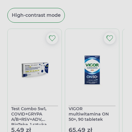
High-contrast mode
Test Combo 5w1,
VIGOR
Vi
COVID+GRYPA
multiwitamina ON
ON
A/B+RSV+ADV,
50+, 90 tabletek
65
BioTeke, 1 sztuka
5,49 zł
65,49 zł