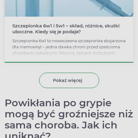
Szczepionka 6w1 i 5w1 – skład, różnice, skutki
uboczne. Kiedy się je podaje?
Szczepionka 6w1 to nowoczesna szczepionka skojarzona
dla niemowląt – jedna dawka chroni przed sześcioma
chorobami zakaźnymi: błonicą, tężcem, krztuścem,
polio, bakterią Hib i wirusowym zapaleniem wątroby
typu B. Podobnie działa szczepionka 5w1. Szczepionki te
są wygodną alternatywą dla preparatów
jednoskładnikowych ze względu na mniejszą liczbę
Pokaż więcej
wkłuć i uproszczenie schematu obowiązkowych
szczepień dziecka.
Powikłania po grypie
mogą być groźniejsze niż
sama choroba. Jak ich
uniknąć?