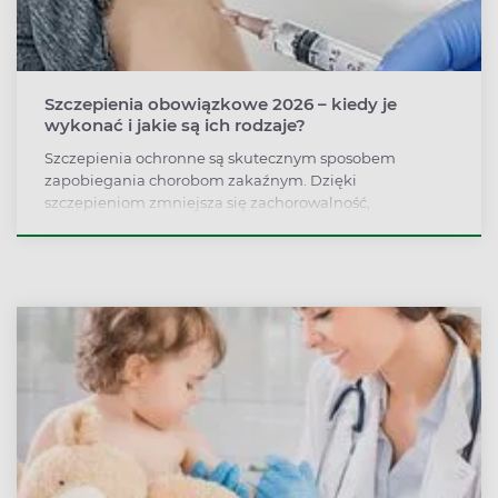
Szczepienia obowiązkowe 2026 – kiedy je
wykonać i jakie są ich rodzaje?
Szczepienia ochronne są skutecznym sposobem
zapobiegania chorobom zakaźnym. Dzięki
szczepieniom zmniejsza się zachorowalność,
śmiertelność a także liczba powikłań. Program
Szczepień Ochronnych na rok 2026 wprowadza nowe
zmiany. Które szczepienia są obowiązkowe oraz jak
przedstawia się aktualny kalendarz szczepień?