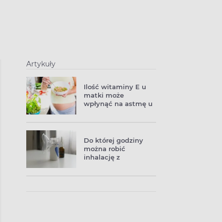
Artykuły
Ilość witaminy E u
matki może
wpłynąć na astmę u
dziecka
Do której godziny
można robić
inhalację z
budezonidu?