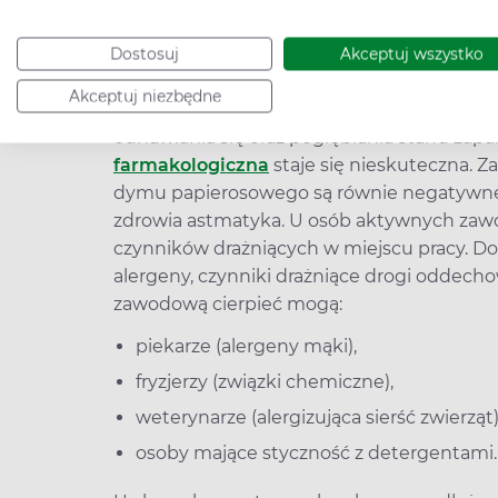
Leczenie astmy – unikanie czyn
Każdy astmatyk powinien być przyzwyczajo
Dostosuj
Akceptuj wszystko
czynniki nasilające bądź wywołujące napad
Akceptuj niezbędne
wyniku drażnienia dróg oddechowych wdyc
odnawiania się oraz pogłębiania stanu zapal
farmakologiczna
staje się nieskuteczna. Z
dymu papierosowego są równie negatywne
zdrowia astmatyka. U osób aktywnych zaw
czynników drażniących w miejscu pracy. Do
alergeny, czynniki drażniące drogi oddech
zawodową cierpieć mogą:
piekarze (alergeny mąki),
fryzjerzy (związki chemiczne),
weterynarze (alergizująca sierść zwierząt)
osoby mające styczność z detergentami.