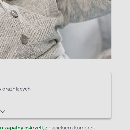
w drażniących
n zapalny oskrzeli
, z naciekiem komórek