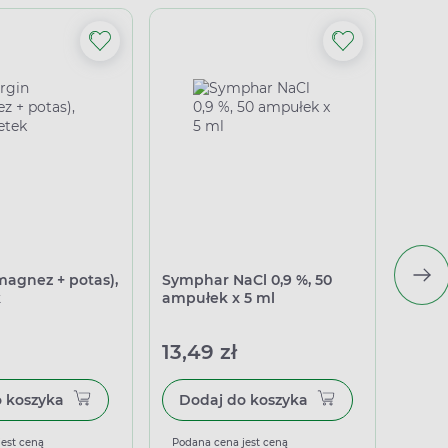
magnez + potas),
Symphar NaCl 0,9 %, 50
Sanpr
k
ampułek x 5 ml
kapsu
13,49 zł
36,4
Dodaj do koszyka
Dodaj do koszyka
jest ceną
Podana cena jest ceną
Podan