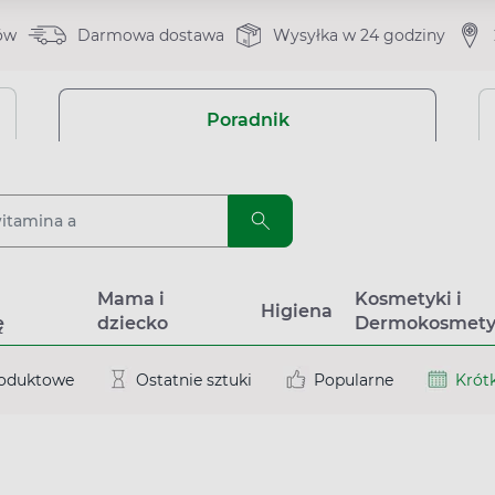
ów
Darmowa dostawa
Wysyłka w 24 godziny
Poradnik
a
Mama i
Kosmetyki i
Higiena
ę
dziecko
Dermokosmety
roduktowe
Ostatnie sztuki
Popularne
Krótk