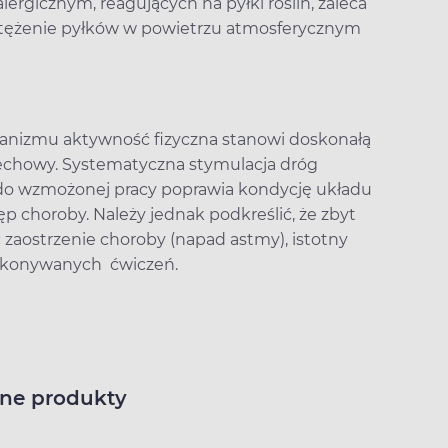
ergicznym, reagujących na pyłki roślin, zaleca
 stężenie pyłków w powietrzu atmosferycznym
anizmu aktywność fizyczna stanowi doskonałą
echowy. Systematyczna stymulacja dróg
do wzmożonej pracy poprawia kondycję układu
choroby. Należy jednak podkreślić, że zbyt
zaostrzenie choroby (napad astmy), istotny
wykonywanych ćwiczeń.
ne produkty