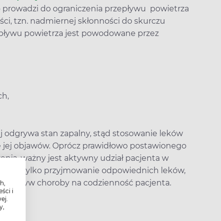
 prowadzi do ograniczenia przepływu powietrza
ci, tzn. nadmiernej skłonności do skurczu
zepływu powietrza jest powodowane przez
ch,
 odgrywa stan zapalny, stąd stosowanie leków
 jej objawów. Oprócz prawidłowo postawionego
enia, ważny jest aktywny udział pacjenta w
to nie tylko przyjmowanie odpowiednich leków,
icza wpływ choroby na codzienność pacjenta.
h,
ści i
ej.
y,