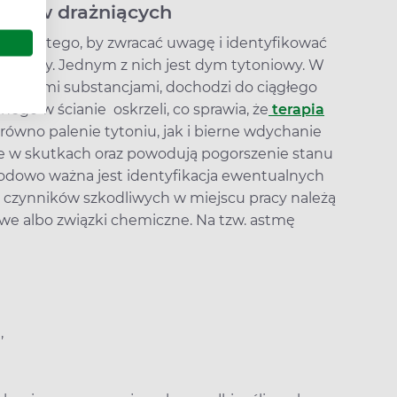
ników drażniących
ny do tego, by zwracać uwagę i identyfikować
y astmy. Jednym z nich jest dym tytoniowy. W
hanymi substancjami, dochodzi do ciągłego
nego w ścianie oskrzeli, co sprawia, że
terapia
arówno palenie tytoniu, jak i bierne wdychanie
 w skutkach oraz powodują pogorszenie stanu
odowo ważna jest identyfikacja ewentualnych
 czynników szkodliwych w miejscu pracy należą
owe albo związki chemiczne. Na tzw. astmę
,