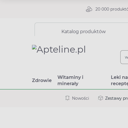
20 000 produkt
Katalog produktów
Witaminy i
Leki n
Zdrowie
minerały
recept
Nowości
Zestawy p