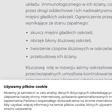
układu immunologicznego w ich ściany, co
przez drogi oddechowe i ich nadreaktywnoś
mięśni gładkich oskrzeli. Ograniczenie pr
wynikające ze stanu zapalnego:
skurcz mięśni gładkich oskrzeli,
obrzęk błony śluzowej oskrzeli,
tworzenie czopów śluzowych w oskrzela
przebudowę ich ściany.
Kluczową rolę w rozwoju astmy oskrzelowej
przeciwzapalnych umożliwia kontrolowanie
rozpoznania oraz włączenia właściwego lecz
procesie terapeutycznym. Leczenie astmy 
Używamy plików cookie
ale też odpowiedni tryb życia, który ogran
Możemy je zamieścić w celu analizy danych dotyczących odwiedzającyc
ulepszenia naszej strony internetowej, pokazania spersonalizowanych tre
zapewnienia Państwu wspaniałego doświadczenia na stronie internetow
>>
Odczulanie jako terapia astmy
Aby uzyskać więcej informacji na temat plików cookie, których używam
otwórz ustawienia.