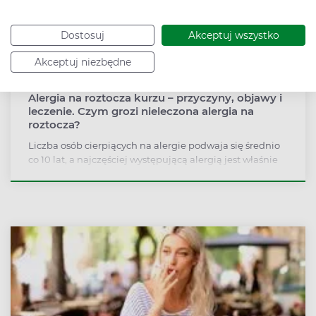
Dostosuj
Akceptuj wszystko
Akceptuj niezbędne
Alergia na roztocza kurzu – przyczyny, objawy i
leczenie. Czym grozi nieleczona alergia na
roztocza?
Liczba osób cierpiących na alergie podwaja się średnio
co 10 lat, a najczęściej występującą alergią jest właśnie
uczulenie na roztocza kurzu domowego. To maleńkie
pajęczaki żyjące w kołdrach, poduszkach, dywanach,
które przenoszą się wraz z kurzem.