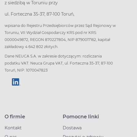
z siedzibą w Toruniu przy
ul. Forteczna 35-37, 87-100 Toruń,
wpisana do Rejestru Przedsiębiorców przez Sąd Rejonowy w
Toruniu, VII Wydział Gospodarczy KRS pod nr KRS:
0000049872, REGON 870227804, NIP 8790017162, kapitał
zakładowy 4 642 802 złotych.
Dane NEUCA S.A. w zakresie dotyczącym: rozliczania
podatku VAT: Neuca Grupa VAT, ul. Forteczna 35-37, 87-100
Toruń, NIP: 1070047823
O firmie
Pomocne linki
Kontakt
Dostawa
O nas
Poczytaj o zdrowiu