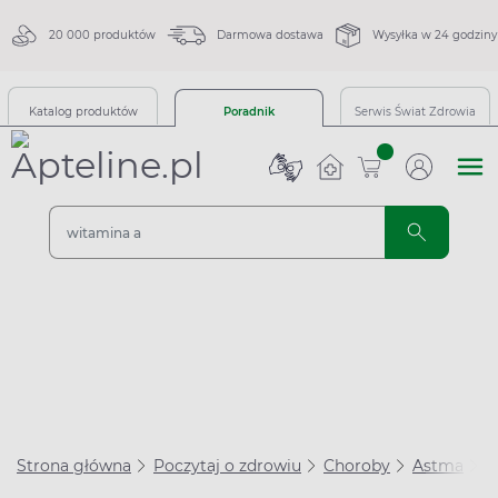
20 000 produktów
Darmowa dostawa
Wysyłka w 24 godziny
Katalog produktów
Poradnik
Serwis Świat Zdrowia
sztuk
Strona główna
Poczytaj o zdrowiu
Choroby
Astma
F