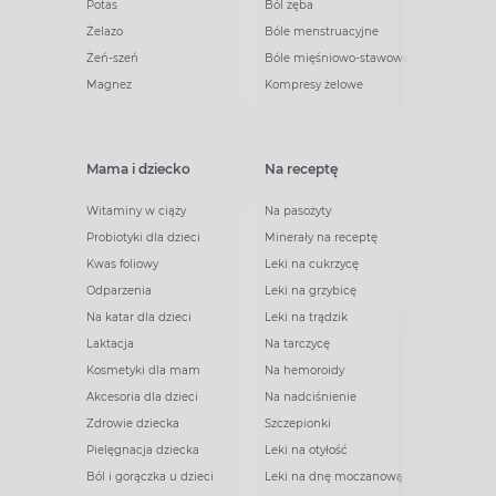
Potas
Ból zęba
Żelazo
Bóle menstruacyjne
Żeń-szeń
Bóle mięśniowo-stawowe
Magnez
Kompresy żelowe
Mama i dziecko
Na receptę
Witaminy w ciąży
Na pasożyty
Probiotyki dla dzieci
Minerały na receptę
Kwas foliowy
Leki na cukrzycę
Odparzenia
Leki na grzybicę
Na katar dla dzieci
Leki na trądzik
Laktacja
Na tarczycę
Kosmetyki dla mam
Na hemoroidy
Akcesoria dla dzieci
Na nadciśnienie
Zdrowie dziecka
Szczepionki
Pielęgnacja dziecka
Leki na otyłość
Ból i gorączka u dzieci
Leki na dnę moczanową