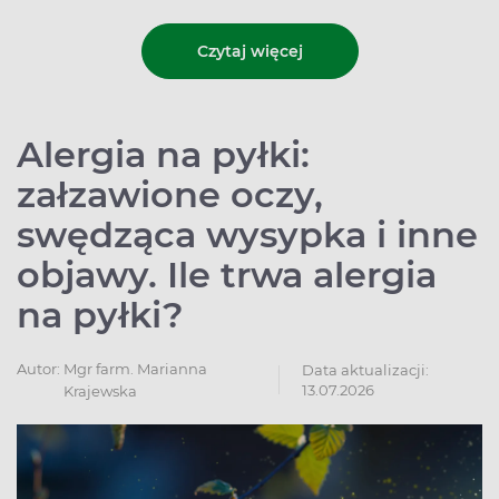
Czytaj więcej
Alergia na pyłki:
załzawione oczy,
swędząca wysypka i inne
objawy. Ile trwa alergia
na pyłki?
Autor:
Mgr farm. Marianna
Data aktualizacji:
13.07.2026
Krajewska