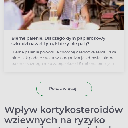
Bierne palenie. Dlaczego dym papierosowy
szkodzi nawet tym, którzy nie palą?
Bierne palenie powoduje chorobę wieńcową serca i raka
płuc. Jak podaje Światowa Organizacja Zdrowia, bierne
palenie każdego roku zabija około 1,6 miliona biernych
palaczy na świecie.
Pokaż więcej
Wpływ kortykosteroidów
wziewnych na ryzyko