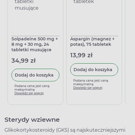
Solpadeine 500 mg +
Aspargin (magnez +
Sy
8 mg + 30 mg, 24
potas), 75 tabletek
50
tabletki musujące
13,99 zł
13
34,99 zł
Dodaj do koszyka
Dodaj do koszyka
Podana cena jest ceną
P
maksymalną
m
Podana cena jest ceną
Dowiedz się więcej
D
maksymalną
Dowiedz się więcej
Sterydy wziewne
Glikokortykosteroidy (GKS) są najskuteczniejszymi