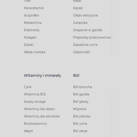
Tran
Katar
Paracetamol
Kaszel
Ibuprofen
Olejki eteryczne
Melatonina
Gorączka
Elektrolity
Drapanie w gardle
Kolagen
Preparaty przeciwwirusowe
Zatoki
Zapalenie ucha
Woda morska
Odporność
Witaminy i minerały
Ból
Cynk
Ból brzucha
Witamina B12
Ból gardła
Kwasy omega
Ból głowy
Witaminy dla dzieci
Migrena
Witaminy dla seniorów
Ból pleców
Multiwitaminy
Ból ucha
Wapń
Ból zatok