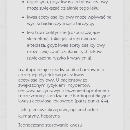
digoksyna, gdyż kwas acetylosalicylowy
może zwiększać działanie tego leku;
kwas acetylosalicylowy może wpływać na
wyniki badań czynności tarczycy;
leki trombolityczne (rozpuszczające
skrzepliny), takie jak streptokinaza i
alteplaza, gdyż kwas acetylosalicylowy
może zwiększać działanie tych leków
(zwiększone ryzyko krwawienia).
u antagonizuje nieodwracalne hamowanie
agregacji płytek krwi przez kwas
acetylosalicylowy. U pacjentów ze
zwiększonym ryzykiem incydentów
sercowonaczyniowych leczenie ibuprofenem
może zmniejszać działanie kardioprotekcyjne
kwasu acetylosalicylowego (patrz punkt 4.4).
• leki przeciwzakrzepowe, np. pochodne
kumaryny, heparyna
Jednoczesne stosowanie kwasu