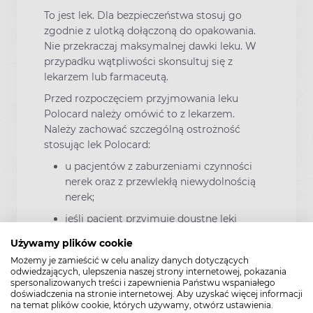
To jest lek. Dla bezpieczeństwa stosuj go
zgodnie z ulotką dołączoną do opakowania.
Nie przekraczaj maksymalnej dawki leku. W
przypadku wątpliwości skonsultuj się z
lekarzem lub farmaceutą.
Przed rozpoczęciem przyjmowania leku
Polocard należy omówić to z lekarzem.
Należy zachować szczególną ostrożność
stosując lek Polocard:
u pacjentów z zaburzeniami czynności
nerek oraz z przewlekłą niewydolnością
nerek;
jeśli pacjent przyjmuje doustne leki
przeciwcukrzycowe z grupy
Używamy plików cookie
sulfonylomocznika, ze względu na ryzyko
Możemy je zamieścić w celu analizy danych dotyczących
nasilenia działania hipoglikemizującego
odwiedzających, ulepszenia naszej strony internetowej, pokazania
(zmniejszającego stężenie glukozy we
spersonalizowanych treści i zapewnienia Państwu wspaniałego
doświadczenia na stronie internetowej. Aby uzyskać więcej informacji
krwi), oraz jeśli pacjent przyjmuje leki
na temat plików cookie, których używamy, otwórz ustawienia.
przeciw dnawe;