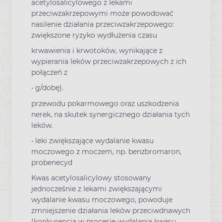
acetylosalicylowego z lekami
przeciwzakrzepowymi może powodować
nasilenie działania przeciwzakrzepowego:
zwiększone ryzyko wydłużenia czasu
krwawienia i krwotoków, wynikające z
wypierania leków przeciwzakrzepowych z ich
połączeń z
• g/dobę).
przewodu pokarmowego oraz uszkodzenia
nerek, na skutek synergicznego działania tych
leków.
• leki zwiększające wydalanie kwasu
moczowego z moczem, np. benzbromaron,
probenecyd
Kwas acetylosalicylowy stosowany
jednocześnie z lekami zwiększającymi
wydalanie kwasu moczowego, powoduje
zmniejszenie działania leków przeciwdnawych
(konkurencja w procesie wydalania kwasu