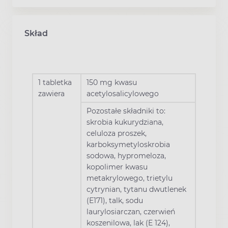
Skład
1 tabletka
150 mg kwasu
zawiera
acetylosalicylowego
Pozostałe składniki to:
skrobia kukurydziana,
celuloza proszek,
karboksymetyloskrobia
sodowa, hypromeloza,
kopolimer kwasu
metakrylowego, trietylu
cytrynian, tytanu dwutlenek
(E171), talk, sodu
laurylosiarczan, czerwień
koszenilowa, lak (E 124),