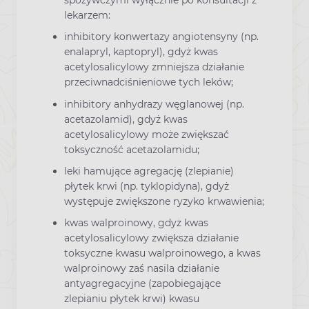
spożywczymi wyłącznie po konsultacji z
lekarzem:
inhibitory konwertazy angiotensyny (np.
enalapryl, kaptopryl), gdyż kwas
acetylosalicylowy zmniejsza działanie
przeciwnadciśnieniowe tych leków;
inhibitory anhydrazy węglanowej (np.
acetazolamid), gdyż kwas
acetylosalicylowy może zwiększać
toksyczność acetazolamidu;
leki hamujące agregację (zlepianie)
płytek krwi (np. tyklopidyna), gdyż
występuje zwiększone ryzyko krwawienia;
kwas walproinowy, gdyż kwas
acetylosalicylowy zwiększa działanie
toksyczne kwasu walproinowego, a kwas
walproinowy zaś nasila działanie
antyagregacyjne (zapobiegające
zlepianiu płytek krwi) kwasu