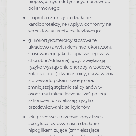
niepożądanych dotyczących przewodu
pokarmowego;
ibuprofen zmniejsza działanie
kardioprotekcyjne (wpływ ochronny na
serce) kwasu acetylosalicylowego;
glikokortykosteroidy stosowane
układowo (z wyjątkiem hydrokortyzonu
stosowanego jako terapia zastępcza w
chorobie Addisona), gdyż zwiększają
ryzyko wystąpienia choroby wrzodowej
żołądka i (lub) dwunastnicy, i krwawienia
z przewodu pokarmowego oraz
zmniejszają stężenie salicylanów w
osoczu w trakcie leczenia, zaś po jego
zakończeniu zwiększają ryzyko
przedawkowania salicylanów;
leki przeciwcukrzycowe, gdyż kwas
acetylosalicylowy nasila działanie
hipoglikemizujące (zmniejszające