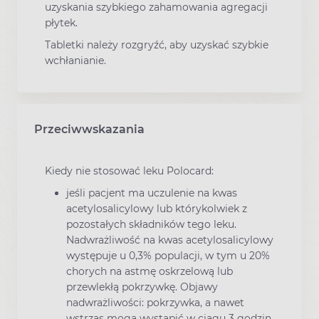
uzyskania szybkiego zahamowania agregacji
płytek.
Tabletki należy rozgryźć, aby uzyskać szybkie
wchłanianie.
Przeciwwskazania
Kiedy nie stosować leku Polocard:
jeśli pacjent ma uczulenie na kwas
acetylosalicylowy lub którykolwiek z
pozostałych składników tego leku.
Nadwrażliwość na kwas acetylosalicylowy
występuje u 0,3% populacji, w tym u 20%
chorych na astmę oskrzelową lub
przewlekłą pokrzywkę. Objawy
nadwrażliwości: pokrzywka, a nawet
wstrząs mogą wystąpić w ciągu 3 godzin