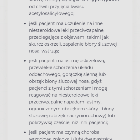
od chwili przyjęcia kwasu
acetylosalicylowego;
jeśli pacjent ma uczulenie na inne
niesteroidowe leki przeciwzapalne,
przebiegające z objawami takimi jak:
skurcz oskrzeli, zapalenie błony śluzowej
nosa, wstrząs;
jeśli pacjent ma astmę oskrzelową,
przewlekłe schorzenia układu
oddechowego, gorączkę sienną lub
obrzęk błony śluzowej nosa, gdyż
pacjenci z tymi schorzeniami mogą
reagować na niesteroidowe leki
przeciwzapalne napadami astmy,
ograniczonym obrzękiem skóry i błony
śluzowej (obrzęk naczynioruchowy) lub
pokrzywką częściej niż inni pacjenci;
jeśli pacjent ma czynną choroba
wrzodową żołądka i (lub) dwunastnicy