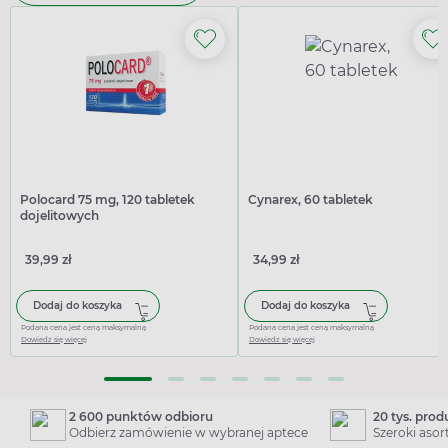
Polocard 75 mg, 120 tabletek
Cynarex, 60 tabletek
dojelitowych
39,99 zł
34,99 zł
Dodaj do koszyka
Dodaj do koszyka
Podana cena jest ceną maksymalną
Podana cena jest ceną maksymalną
Dowiedz się więcej
Dowiedz się więcej
2 600 punktów odbioru
20 tys. pro
Odbierz zamówienie w wybranej aptece
Szeroki aso