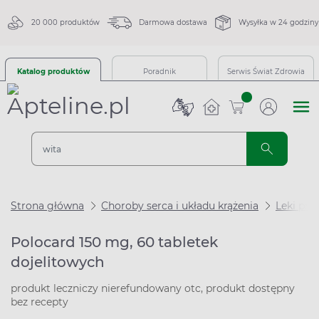
20 000 produktów
Darmowa dostawa
Wysyłka w 24 godziny
Katalog produktów
Poradnik
Serwis Świat Zdrowia
sztuk
Strona główna
Choroby serca i układu krążenia
Leki pr
Polocard 150 mg, 60 tabletek
dojelitowych
produkt leczniczy nierefundowany otc, produkt dostępny
bez recepty