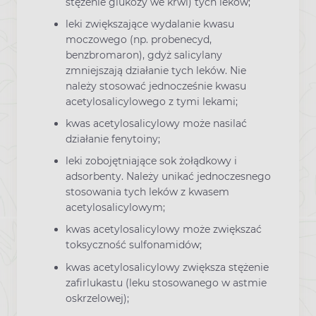
stężenie glukozy we krwi) tych leków;
leki zwiększające wydalanie kwasu
moczowego (np. probenecyd,
benzbromaron), gdyż salicylany
zmniejszają działanie tych leków. Nie
należy stosować jednocześnie kwasu
acetylosalicylowego z tymi lekami;
kwas acetylosalicylowy może nasilać
działanie fenytoiny;
leki zobojętniające sok żołądkowy i
adsorbenty. Należy unikać jednoczesnego
stosowania tych leków z kwasem
acetylosalicylowym;
kwas acetylosalicylowy może zwiększać
toksyczność sulfonamidów;
kwas acetylosalicylowy zwiększa stężenie
zafirlukastu (leku stosowanego w astmie
oskrzelowej);