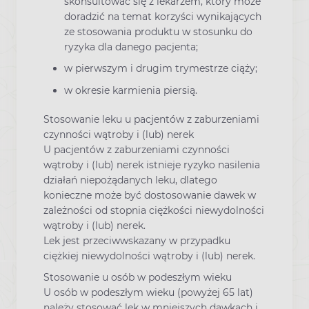
skonsultować się z lekarzem, który może
doradzić na temat korzyści wynikających
ze stosowania produktu w stosunku do
ryzyka dla danego pacjenta;
w pierwszym i drugim trymestrze ciąży;
w okresie karmienia piersią.
Stosowanie leku u pacjentów z zaburzeniami
czynności wątroby i (lub) nerek
U pacjentów z zaburzeniami czynności
wątroby i (lub) nerek istnieje ryzyko nasilenia
działań niepożądanych leku, dlatego
konieczne może być dostosowanie dawek w
zależności od stopnia ciężkości niewydolności
wątroby i (lub) nerek.
Lek jest przeciwwskazany w przypadku
ciężkiej niewydolności wątroby i (lub) nerek.
Stosowanie u osób w podeszłym wieku
U osób w podeszłym wieku (powyżej 65 lat)
należy stosować lek w mniejszych dawkach i