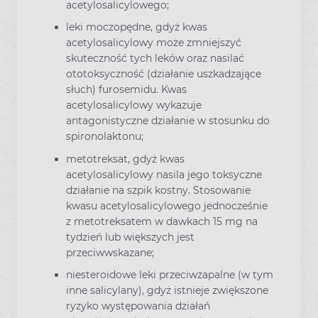
acetylosalicylowego;
leki moczopędne, gdyż kwas
acetylosalicylowy może zmniejszyć
skuteczność tych leków oraz nasilać
ototoksyczność (działanie uszkadzające
słuch) furosemidu. Kwas
acetylosalicylowy wykazuje
antagonistyczne działanie w stosunku do
spironolaktonu;
metotreksat, gdyż kwas
acetylosalicylowy nasila jego toksyczne
działanie na szpik kostny. Stosowanie
kwasu acetylosalicylowego jednocześnie
z metotreksatem w dawkach 15 mg na
tydzień lub większych jest
przeciwwskazane;
niesteroidowe leki przeciwzapalne (w tym
inne salicylany), gdyż istnieje zwiększone
ryzyko występowania działań