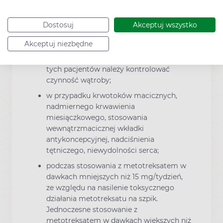
u pacjentów z młodzieńczym
reumatoidalnym zapaleniem stawów i
Dostosuj
Akceptuj wszystko
(lub) toczniem układowym oraz z
Akceptuj niezbędne
zaburzoną czynnością wątroby, gdyż
zwiększa się toksyczność salicylanów; u
tych pacjentów należy kontrolować
czynność wątroby;
w przypadku krwotoków macicznych,
nadmiernego krwawienia
miesiączkowego, stosowania
wewnątrzmacicznej wkładki
antykoncepcyjnej, nadciśnienia
tętniczego, niewydolności serca;
podczas stosowania z metotreksatem w
dawkach mniejszych niż 15 mg/tydzień,
ze względu na nasilenie toksycznego
działania metotreksatu na szpik.
Jednoczesne stosowanie z
metotreksatem w dawkach większych niż