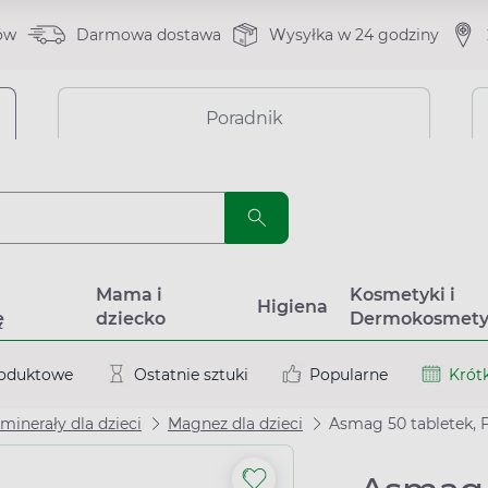
ów
Darmowa dostawa
Wysyłka w 24 godziny
Poradnik
a
Mama i
Kosmetyki i
Higiena
ę
dziecko
Dermokosmety
roduktowe
Ostatnie sztuki
Popularne
Krótk
minerały dla dzieci
Magnez dla dzieci
Asmag 50 tabletek, 