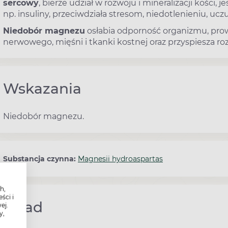
sercowy
, bierze udział w rozwoju i mineralizacji kości
np. insuliny, przeciwdziała stresom, niedotlenieniu, u
Niedobór magnezu
osłabia odporność organizmu, prow
nerwowego, mięśni i tkanki kostnej oraz przyspiesza r
Wskazania
Niedobór magnezu.
Substancja czynna:
Magnesii hydroaspartas
h,
ści i
Skład
ej.
y,