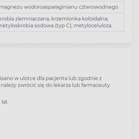
 magnezu wodoroasparaginianu czterowodnego
krobia ziemniaczana, krzemionka koloidalna,
etyloskrobia sodowa (typ C), metyloceluloza.
isano w ulotce dla pacjenta lub zgodnie z
należy zwrócić się do lekarza lub farmaceuty.
 lat