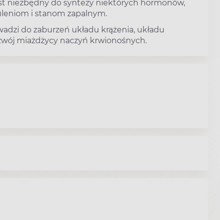
, jest niezbędny do syntezy niektórych hormonów,
czuleniom i stanom zapalnym.
adzi do zaburzeń układu krążenia, układu
ozwój miażdżycy naczyń krwionośnych.