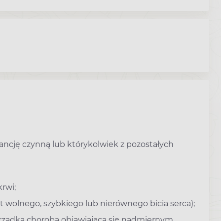
tancję czynną lub którykolwiek z pozostałych
rwi;
yt wolnego, szybkiego lub nierównego bicia serca);
(rzadka choroba objawiająca się nadmiernym