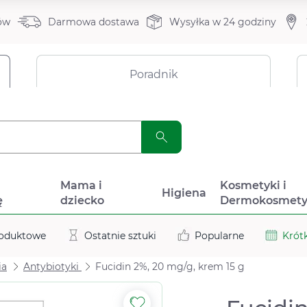
ów
Darmowa dostawa
Wysyłka w 24 godziny
Poradnik
a
Mama i
Kosmetyki i
Higiena
ę
dziecko
Dermokosmety
roduktowe
Ostatnie sztuki
Popularne
Krótk
ia
Antybiotyki
Fucidin 2%, 20 mg/g, krem 15 g