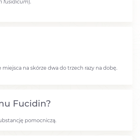
m fusidicum
).
miejsca na skórze dwa do trzech razy na dobę.
mu Fucidin?
ubstancję pomocniczą.