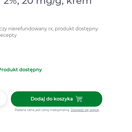
n 2%, 20 mg/g, krem
iczy nierefundowany rx, produkt dostępny
recepty
Produkt dostępny
+
Dodaj do koszyka
Dodaj do koszyka Fucidin 2%, 2
Podana cena jest ceną maksymalną.
Dowiedz się więcej