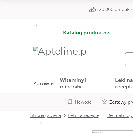
20 000 produkt
Katalog produktów
Witaminy i
Leki n
Zdrowie
minerały
recept
Nowości
Zestawy p
Strona główna
Leki na receptę
Dermatolog