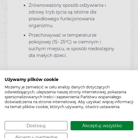
Zrównoważony sposób odżywiania i
zdrowy tryb życia są istotne dla
prawidłowego funkcjonowania
organizmu.
Przechowywać w temperaturze
pokojowej (15- 25ºC) w ciemnym i
suchym miejscu, w sposób niedostępny
dla małych dzieci.
Używamy plików cookie
Zawartość
Możemy je zamieścić w celu analizy danych dotyczących
odwiedzających, ulepszenia naszej strony internetowej, pokazania
spersonalizowanych treści i zapewnienia Państwu wspaniałego
doświadczenia na stronie internetowej. Aby uzyskać więcej informacji
250 ml
na temat plików cookie, których używamy, otwórz ustawienia.
Dostosuj
Akceptuj wszystko
Producent:
DOMOWA APTECZKA
Akceptuj niezbędne