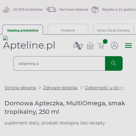
20 000 produktów
Darmowa dostawa
Wysyłka w 24 godziny
Katalog produktów
Poradnik
Serwis Świat Zdrowia
sztuk
Strona główna
Zdrowie dziecka
Odporność u dzieci
D
Domowa Apteczka, MultiOmega, smak
tropikalny, 250 ml
suplement diety, produkt dostępny bez recepty