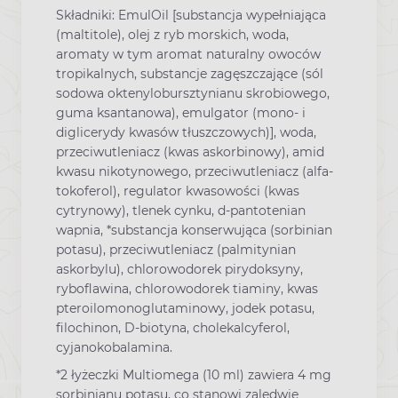
Składniki: EmulOil [substancja wypełniająca
(maltitole), olej z ryb morskich, woda,
aromaty w tym aromat naturalny owoców
tropikalnych, substancje zagęszczające (sól
sodowa oktenylobursztynianu skrobiowego,
guma ksantanowa), emulgator (mono- i
diglicerydy kwasów tłuszczowych)], woda,
przeciwutleniacz (kwas askorbinowy), amid
kwasu nikotynowego, przeciwutleniacz (alfa-
tokoferol), regulator kwasowości (kwas
cytrynowy), tlenek cynku, d-pantotenian
wapnia, *substancja konserwująca (sorbinian
potasu), przeciwutleniacz (palmitynian
askorbylu), chlorowodorek pirydoksyny,
ryboflawina, chlorowodorek tiaminy, kwas
pteroilomonoglutaminowy, jodek potasu,
filochinon, D-biotyna, cholekalcyferol,
cyjanokobalamina.
*2 łyżeczki Multiomega (10 ml) zawiera 4 mg
sorbinianu potasu, co stanowi zaledwie