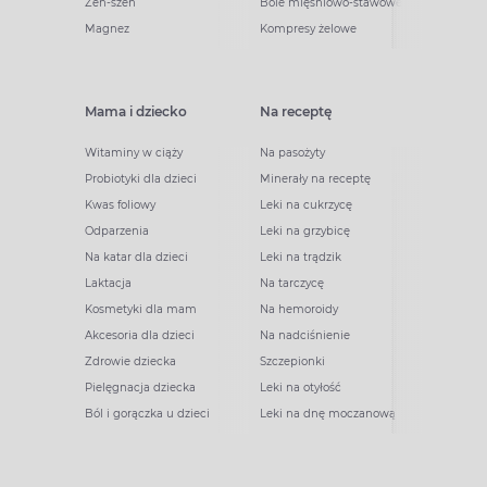
Żeń-szeń
Bóle mięśniowo-stawowe
Magnez
Kompresy żelowe
Mama i dziecko
Na receptę
Witaminy w ciąży
Na pasożyty
Probiotyki dla dzieci
Minerały na receptę
Kwas foliowy
Leki na cukrzycę
Odparzenia
Leki na grzybicę
Na katar dla dzieci
Leki na trądzik
Laktacja
Na tarczycę
Kosmetyki dla mam
Na hemoroidy
Akcesoria dla dzieci
Na nadciśnienie
Zdrowie dziecka
Szczepionki
Pielęgnacja dziecka
Leki na otyłość
Ból i gorączka u dzieci
Leki na dnę moczanową