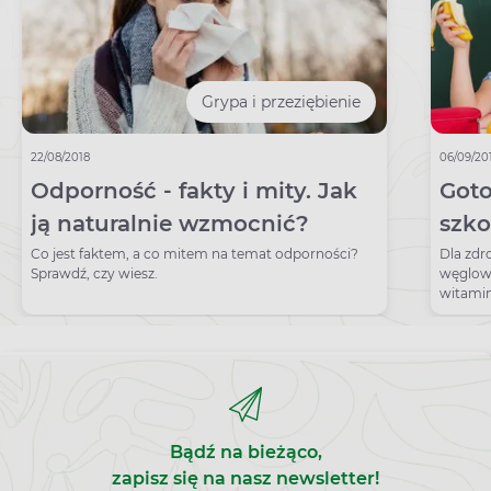
Grypa i przeziębienie
22/08/2018
06/09/20
Odporność - fakty i mity. Jak
Goto
ją naturalnie wzmocnić?
szko
śnia
Co jest faktem, a co mitem na temat odporności?
Dla zdr
Sprawdź, czy wiesz.
węglowo
witamin
znaleźć
Bądź na bieżąco,
zapisz się na nasz newsletter!