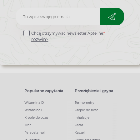
Zapisz
do
Chcę otrzymywać newsletter Apteline
*
newslettera
rozwiń>
Popularne zapytania
Przeziębienie i grypa
Witamina D
Termometry
Witamina C
Krople do nosa
Krople do oczu
Inhalacje
Tran
Katar
Paracetamol
Kaszel