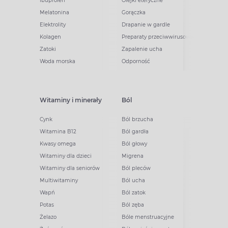
Ibuprofen
Olejki eteryczne
Melatonina
Gorączka
Elektrolity
Drapanie w gardle
Kolagen
Preparaty przeciwwirusowe
Zatoki
Zapalenie ucha
Woda morska
Odporność
Witaminy i minerały
Ból
Cynk
Ból brzucha
Witamina B12
Ból gardła
Kwasy omega
Ból głowy
Witaminy dla dzieci
Migrena
Witaminy dla seniorów
Ból pleców
Multiwitaminy
Ból ucha
Wapń
Ból zatok
Potas
Ból zęba
Żelazo
Bóle menstruacyjne