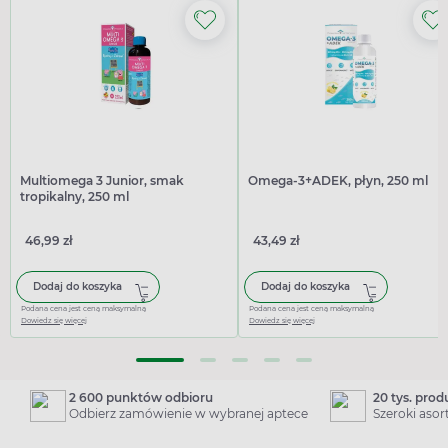
Multiomega 3 Junior, smak
Omega-3+ADEK, płyn, 250 ml
tropikalny, 250 ml
46,99 zł
43,49 zł
Dodaj do koszyka
Dodaj do koszyka
Podana cena jest ceną maksymalną
Podana cena jest ceną maksymalną
Dowiedz się więcej
Dowiedz się więcej
2 600 punktów odbioru
20 tys. pro
Odbierz zamówienie w wybranej aptece
Szeroki aso