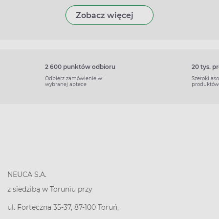
Zobacz więcej
2 600 punktów odbioru
20 tys. 
Odbierz zamówienie w
Szeroki as
wybranej aptece
produktów
NEUCA S.A.
z siedzibą w Toruniu przy
ul. Forteczna 35-37, 87-100 Toruń,