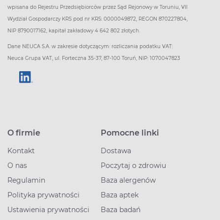
wpisana do Rejestru Przedsiębiorców przez Sąd Rejonowy w Toruniu, VII
Wydział Gospodarczy KRS pod nr KRS: 0000049872, REGON 870227804,
NIP 8790017162, kapitał zakładowy 4 642 802 złotych.
Dane NEUCA S.A. w zakresie dotyczącym: rozliczania podatku VAT:
Neuca Grupa VAT, ul. Forteczna 35-37, 87-100 Toruń, NIP: 1070047823
O firmie
Pomocne linki
Kontakt
Dostawa
O nas
Poczytaj o zdrowiu
Regulamin
Baza alergenów
Polityka prywatności
Baza aptek
Ustawienia prywatności
Baza badań