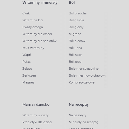
Witaminy i minerały
Ból
Cynk
Ból brzucha
Witamina B12
Ból gardła
Kwasy omega
Ból głowy
Witaminy dla dzieci
Migrena
Witaminy dla seniorów
Ból pleców
Multiwitaminy
Ból ucha
Wapń
Ból zatok
Potas
Ból zęba
Żelazo
Bóle menstruacyjne
Żeń-szeń
Bóle mięśniowo-stawowe
Magnez
Kompresy żelowe
Mama i dziecko
Na receptę
Witaminy w ciąży
Na pasożyty
Probiotyki dla dzieci
Minerały na receptę