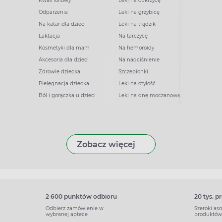
Kwas foliowy
Leki na cukrzycę
Odparzenia
Leki na grzybicę
Na katar dla dzieci
Leki na trądzik
Laktacja
Na tarczycę
Kosmetyki dla mam
Na hemoroidy
Akcesoria dla dzieci
Na nadciśnienie
Zdrowie dziecka
Szczepionki
Pielęgnacja dziecka
Leki na otyłość
Ból i gorączka u dzieci
Leki na dnę moczanową
Zobacz więcej
2 600 punktów odbioru
20 tys. 
Odbierz zamówienie w
Szeroki as
wybranej aptece
produktów