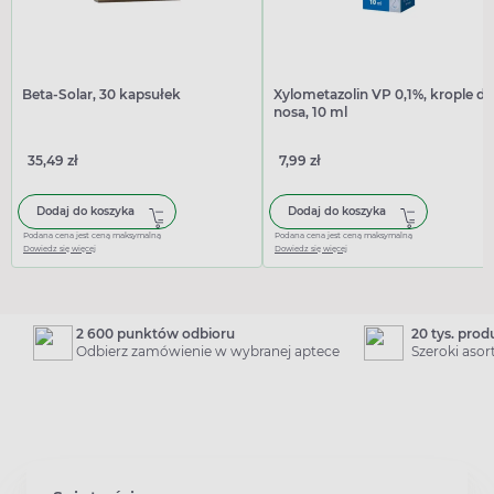
Beta-Solar, 30 kapsułek
Xylometazolin VP 0,1%, krople do
nosa, 10 ml
35,49 zł
7,99 zł
Dodaj do koszyka
Dodaj do koszyka
Podana cena jest ceną maksymalną
Podana cena jest ceną maksymalną
Dowiedz się więcej
Dowiedz się więcej
2 600 punktów odbioru
20 tys. pro
Odbierz zamówienie w wybranej aptece
Szeroki aso