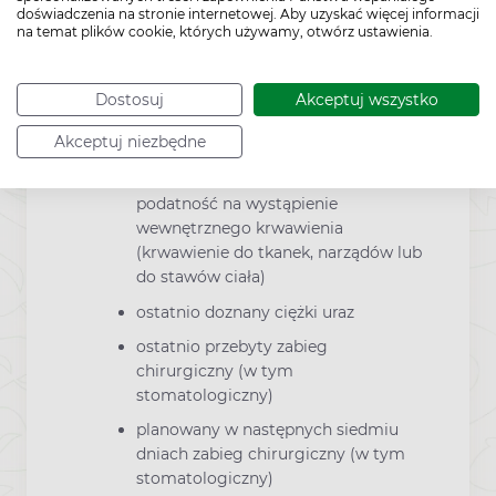
należy omówić to z lekarzem lub farmaceutą.
doświadczenia na stronie internetowej. Aby uzyskać więcej informacji
na temat plików cookie, których używamy, otwórz ustawienia.
jeśli występuje ryzyko krwawienia, takie
jak:
stan chorobowy, który powoduje
Dostosuj
Akceptuj wszystko
ryzyko wewnętrznego krwawienia
Akceptuj niezbędne
(np. wrzód żołądka)
zaburzenie krwi powodujące
podatność na wystąpienie
wewnętrznego krwawienia
(krwawienie do tkanek, narządów lub
do stawów ciała)
ostatnio doznany ciężki uraz
ostatnio przebyty zabieg
chirurgiczny (w tym
stomatologiczny)
planowany w następnych siedmiu
dniach zabieg chirurgiczny (w tym
stomatologiczny)