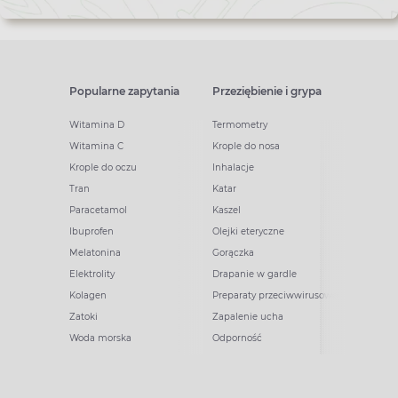
Popularne zapytania
Przeziębienie i grypa
Witamina D
Termometry
Witamina C
Krople do nosa
Krople do oczu
Inhalacje
Tran
Katar
Paracetamol
Kaszel
Ibuprofen
Olejki eteryczne
Melatonina
Gorączka
Elektrolity
Drapanie w gardle
Kolagen
Preparaty przeciwwirusowe
Zatoki
Zapalenie ucha
Woda morska
Odporność