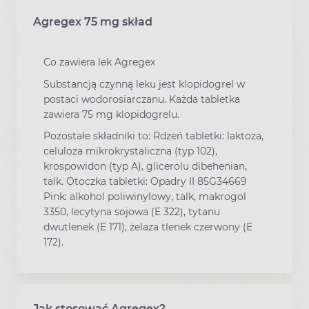
Agregex 75 mg skład
Co zawiera lek Agregex
Substancją czynną leku jest klopidogrel w
postaci wodorosiarczanu. Każda tabletka
zawiera 75 mg klopidogrelu.
Pozostałe składniki to: Rdzeń tabletki: laktoza,
celuloza mikrokrystaliczna (typ 102),
krospowidon (typ A), glicerolu dibehenian,
talk. Otoczka tabletki: Opadry II 85G34669
Pink: alkohol poliwinylowy, talk, makrogol
3350, lecytyna sojowa (E 322), tytanu
dwutlenek (E 171), żelaza tlenek czerwony (E
172).
Jak stosować Agregex?