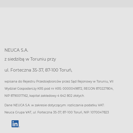
NEUCA S.A.
z siedzibą w Toruniu przy
ul. Forteczna 35-37, 87-100 Toruń,
wpisana do Rejestru Przedsiębiorców przez Sąd Rejonowy w Toruniu, VII
Wydział Gospodarczy KRS pod nr KRS: 0000049872, REGON 870227804,
NIP 8790017162, kapitał zakładowy 4 642 802 złotych.
Dane NEUCA S.A. w zakresie dotyczącym: rozliczania podatku VAT:
Neuca Grupa VAT, ul. Forteczna 35-37, 87-100 Toruń, NIP: 1070047823