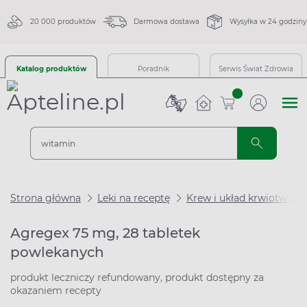
20 000 produktów
Darmowa dostawa
Wysyłka w 24 godziny
Katalog produktów
Poradnik
Serwis Świat Zdrowia
sztuk
Strona główna
Leki na receptę
Krew i układ krwiotwórc
Agregex 75 mg, 28 tabletek
powlekanych
produkt leczniczy refundowany, produkt dostępny za
okazaniem recepty