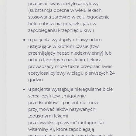
przepisać kwas acetylosalicylowy
(substancja obecna w wielu lekach,
stosowana zarówno w celu łagodzenia
bólu i obniżenia gorączki, jak i w
zapobieganiu krzepnięciu krwi)
u pacjenta wystąpiły objawy udaru
ustępujące w krótkim czasie (tzw.
przemijający napad niedokrwienny) lub
udar o łagodnym nasileniu. Lekarz
prowadzący może także przepisać kwas
acetylosalicylowy w ciągu pierwszych 24
godzin.
u pacjenta występuje nieregularne bicie
serca, czyli tzw. „migotanie
przedsionków” i pacjent nie może
przyjmować leków nazywanych
„doustnymi lekami
przeciwzakrzepowymi” (antagoniści
witaminy K), które zapobiegają