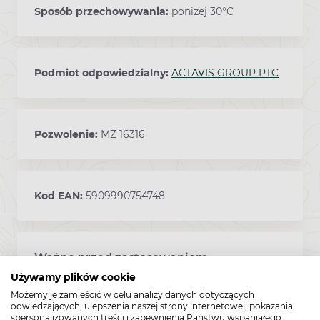
Sposób przechowywania:
poniżej 30°C
Podmiot odpowiedzialny:
ACTAVIS GROUP PTC
Pozwolenie:
MZ 16316
Kod EAN:
5909990754748
Ważne przed zastosowaniem
Ostrzeżenia
Używamy plików cookie
Możemy je zamieścić w celu analizy danych dotyczących
odwiedzających, ulepszenia naszej strony internetowej, pokazania
Przed rozpoczęciem stosowania leku Agregex
spersonalizowanych treści i zapewnienia Państwu wspaniałego