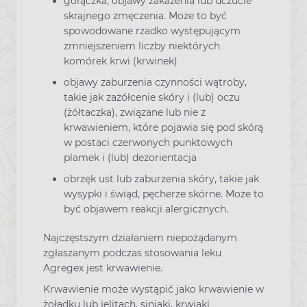
gorączka, objawy zakażenia lub uczucie
skrajnego zmęczenia. Może to być
spowodowane rzadko występującym
zmniejszeniem liczby niektórych
komórek krwi (krwinek)
objawy zaburzenia czynności wątroby,
takie jak zażółcenie skóry i (lub) oczu
(żółtaczka), związane lub nie z
krwawieniem, które pojawia się pod skórą
w postaci czerwonych punktowych
plamek i (lub) dezorientacja
obrzęk ust lub zaburzenia skóry, takie jak
wysypki i świąd, pęcherze skórne. Może to
być objawem reakcji alergicznych.
Najczęstszym działaniem niepożądanym
zgłaszanym podczas stosowania leku
Agregex jest krwawienie.
Krwawienie może wystąpić jako krwawienie w
żołądku lub jelitach, siniaki, krwiaki