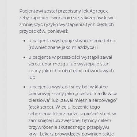
Pacjentowi został przepisany lek Agregex,
żeby zapobiec tworzeniu się zakrzepów krwi i
zmniejszyć ryzyko wystąpienia tych ciężkich
przypadków, ponieważ:
u pacjenta występuje stwardnienie tętnic
(również znane jako miażdżyca) i
u pacjenta w przeszłości wystąpił zawał
serca, udar mózgu lub występuje stan
znany jako choroba tętnic obwodowych
lub
u pacjenta wystąpił silny ból w klatce
piersiowej znany jako „niestabilna dławica
piersiowa” lub „zawał mięśnia sercowego”
(atak serca). W celu leczenia tego
schorzenia lekarz może umieścić stent w
zamkniętej lub zwężonej tętnicy celem
przywrócenia skutecznego przepływu
krwi. Lekarz prowadzący powinien także