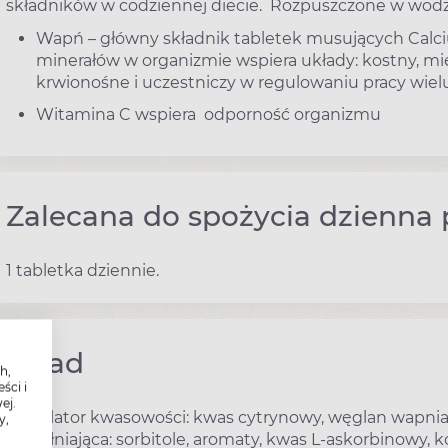
składników w codziennej diecie. Rozpuszczone w wod
Wapń – główny składnik tabletek musujących Calci
minerałów w organizmie wspiera układy: kostny, m
krwionośne i uczestniczy w regulowaniu pracy wie
Witamina C wspiera odporność organizmu
Zalecana do spożycia dzienna 
1 tabletka dziennie.
Skład
h,
ści i
ej.
Regulator kwasowości: kwas cytrynowy, węglan wapnia,
y,
wypełniająca: sorbitole, aromaty, kwas L-askorbinowy,