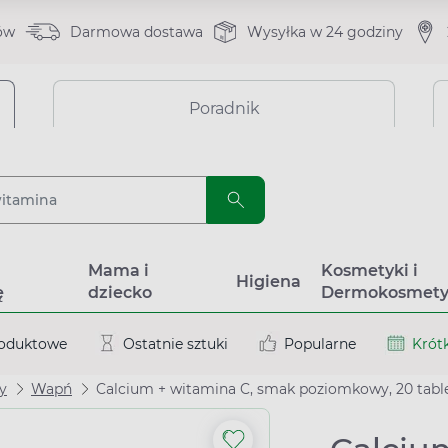
ów
Darmowa dostawa
Wysyłka w 24 godziny
Poradnik
a
Mama i
Kosmetyki i
Higiena
ę
dziecko
Dermokosmety
roduktowe
Ostatnie sztuki
Popularne
Krótk
y
Wapń
Calcium + witamina C, smak poziomkowy, 20 tab