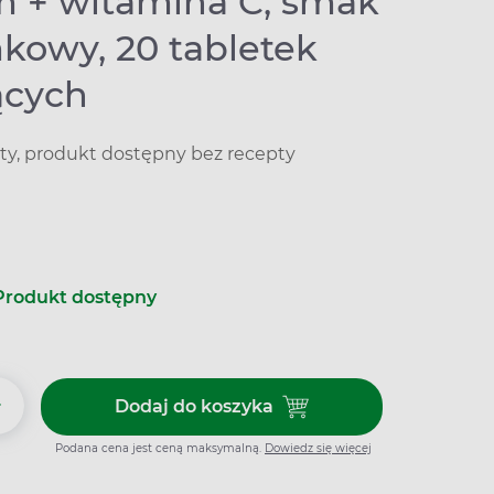
m + witamina C, smak
kowy, 20 tabletek
ących
ty, produkt dostępny bez recepty
Produkt dostępny
+
Dodaj do koszyka
Dodaj do koszyka Calcium + w
Podana cena jest ceną maksymalną.
Dowiedz się więcej