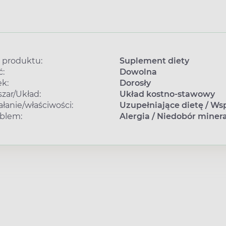
 produktu:
Suplement diety
ć:
Dowolna
k:
Dorosły
zar/Układ:
Układ kostno-stawowy
ałanie/właściwości:
Uzupełniające dietę
/
Wsp
blem:
Alergia
/
Niedobór miner