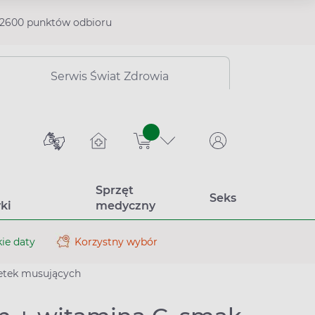
2600 punktów odbioru
Serwis Świat Zdrowia
sztuk
Sprzęt
Seks
ki
medyczny
ie daty
Korzystny wybór
letek musujących