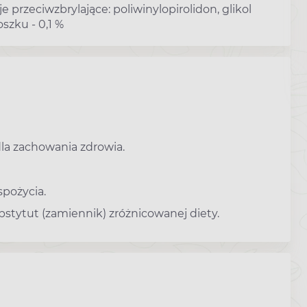
 przeciwzbrylające: poliwinylopirolidon, glikol
szku - 0,1 %
dla zachowania zdrowia.
spożycia.
stytut (zamiennik) zróżnicowanej diety.