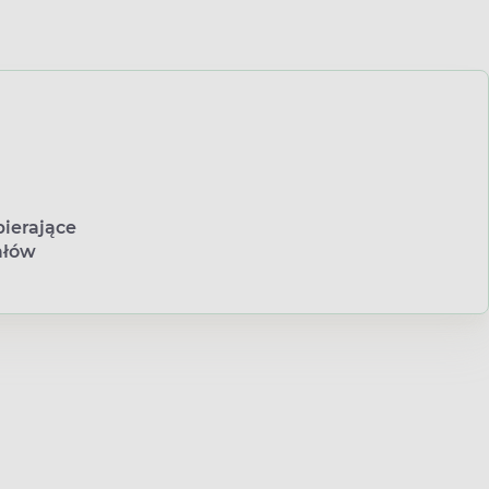
ierające
ałów