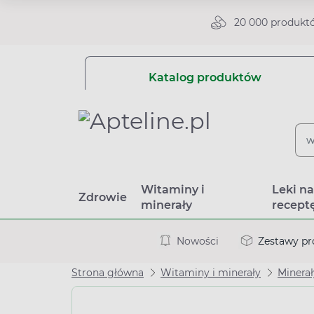
20 000 produkt
Katalog produktów
Witaminy i
Leki n
Zdrowie
minerały
recept
Nowości
Zestawy p
Strona główna
Witaminy i minerały
Minerał