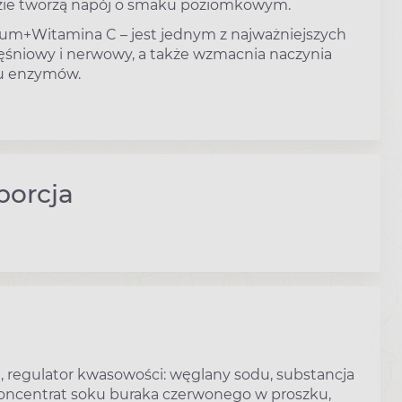
zie tworzą napój o smaku poziomkowym.
um+Witamina C – jest jednym z najważniejszych
ięśniowy i nerwowy, a także wzmacnia naczynia
lu enzymów.
porcja
 regulator kwasowości: węglany sodu, substancja
 koncentrat soku buraka czerwonego w proszku,