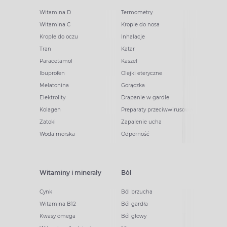
Witamina D
Termometry
Witamina C
Krople do nosa
Krople do oczu
Inhalacje
Tran
Katar
Paracetamol
Kaszel
Ibuprofen
Olejki eteryczne
Melatonina
Gorączka
Elektrolity
Drapanie w gardle
Kolagen
Preparaty przeciwwirusowe
Zatoki
Zapalenie ucha
Woda morska
Odporność
Witaminy i minerały
Ból
Cynk
Ból brzucha
Witamina B12
Ból gardła
Kwasy omega
Ból głowy