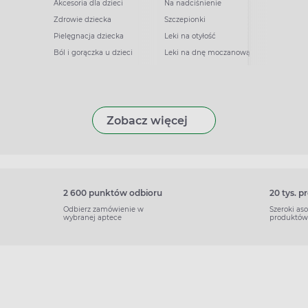
Akcesoria dla dzieci
Na nadciśnienie
Zdrowie dziecka
Szczepionki
Pielęgnacja dziecka
Leki na otyłość
Ból i gorączka u dzieci
Leki na dnę moczanową
Zobacz więcej
2 600 punktów odbioru
20 tys. 
Odbierz zamówienie w
Szeroki as
wybranej aptece
produktów