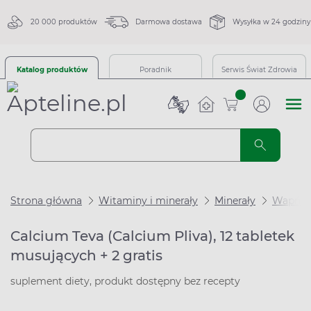
20 000 produktów
Darmowa dostawa
Wysyłka w 24 godziny
Katalog produktów
Poradnik
Serwis Świat Zdrowia
sztuk
Strona główna
Witaminy i minerały
Minerały
Wapń
Calcium Teva (Calcium Pliva), 12 tabletek
musujących + 2 gratis
suplement diety, produkt dostępny bez recepty