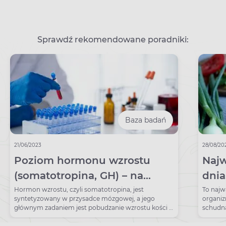
Sprawdź rekomendowane poradniki:
Baza badań
21/06/2023
28/08/20
Poziom hormonu wzrostu
Najw
(somatotropina, GH) – na
dnia
czym polega badanie? Normy,
znac
Hormon wzrostu, czyli somatotropina, jest
To najw
syntetyzowany w przysadce mózgowej, a jego
organi
wskazania, przygotowanie
głównym zadaniem jest pobudzanie wzrostu kości i
schudną
produkcji różnego rodzaju białek. Ten hormon
skompo
wydzielany jest w sposób pulsacyjny, a jego stężenie