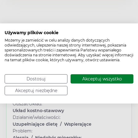
Używamy plików cookie
Możemy je zamieścić w celu analizy danych dotyczących
odwiedzających, ulepszenia naszej strony internetowej, pokazania
spersonalizowanych treści i zapewnienia Państwu wspaniałego
Cechy produktu
doświadczenia na stronie internetowej. Aby uzyskać więcej informacji
na temat plików cookie, których używamy, otwórz ustawienia.
Typ produktu:
Suplement diety
Płeć:
Dostosuj
Akceptuj wszystko
Dowolna
Wiek:
Akceptuj niezbędne
Dorosły
Obszar/Układ:
Układ kostno-stawowy
Działanie/właściwości:
Uzupełniające dietę
/
Wspierające
Problem:
Alergia
/
Niedobór minerałów