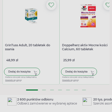
GrinTuss Adult, 20 tabletek do
Doppelherz aktiv Mocne kości
ssania
Calcium, 60 tabletek
48,99 zł
25,99 zł
Dodaj do koszyka
Dodaj do koszyka
Podana cena jest ceną maksymalną
Podana cena jest ceną maksymalną
Dowiedz się więcej
Dowiedz się więcej
2 600 punktów odbioru
20 tys. pro
Odbierz zamówienie w wybranej aptece
Szeroki aso