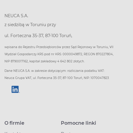
NEUCA S.A.
z siedzibą w Toruniu przy
ul. Forteczna 35-37, 87-100 Toruń,
wpisana do Rejestru Przedsiębiorców przez Sąd Rejonowy w Toruniu, VII
Wydział Gospodarczy KRS pod nr KRS: 0000049872, REGON 870227804,
NIP 8790017162, kapitał zakładowy 4 642 802 złotych.
Dane NEUCA S.A. w zakresie dotyczącym: rozliczania podatku VAT:
Neuca Grupa VAT, ul. Forteczna 35-37, 87-100 Toruń, NIP: 1070047823
O firmie
Pomocne linki