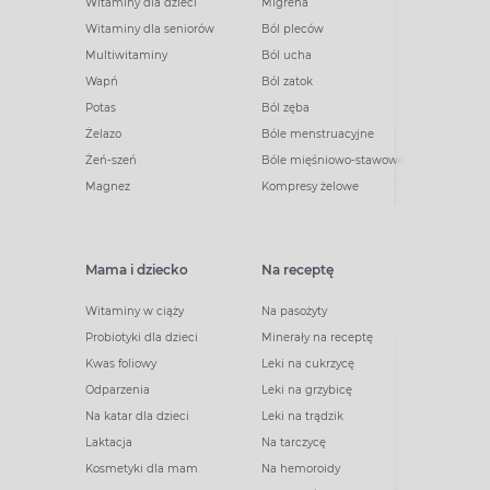
Witaminy dla dzieci
Migrena
Witaminy dla seniorów
Ból pleców
Multiwitaminy
Ból ucha
Wapń
Ból zatok
Potas
Ból zęba
Żelazo
Bóle menstruacyjne
Żeń-szeń
Bóle mięśniowo-stawowe
Magnez
Kompresy żelowe
Mama i dziecko
Na receptę
Witaminy w ciąży
Na pasożyty
Probiotyki dla dzieci
Minerały na receptę
Kwas foliowy
Leki na cukrzycę
Odparzenia
Leki na grzybicę
Na katar dla dzieci
Leki na trądzik
Laktacja
Na tarczycę
Kosmetyki dla mam
Na hemoroidy