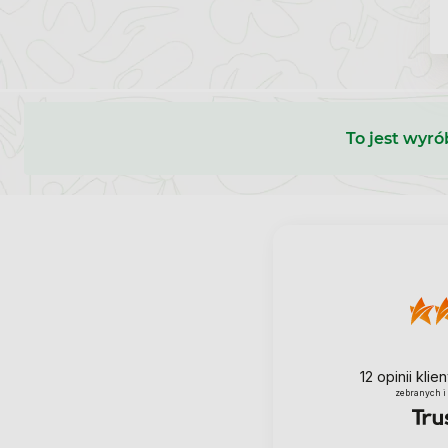
To jest wyró
12
opinii kli
zebranych i