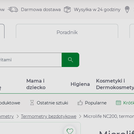
ów
Darmowa dostawa
Wysyłka w 24 godziny
Poradnik
a
Mama i
Kosmetyki i
Higiena
ę
dziecko
Dermokosmety
roduktowe
Ostatnie sztuki
Popularne
Krótk
ometry
Termometry bezdotykowe
Microlife NC200, term