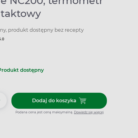
ife NC200, termometr
taktowy
y, produkt dostępny bez recepty
5.0
Produkt dostępny
+
Dodaj do koszyka
Dodaj do koszyka Microlife N
Podana cena jest ceną maksymalną.
Dowiedz się więcej