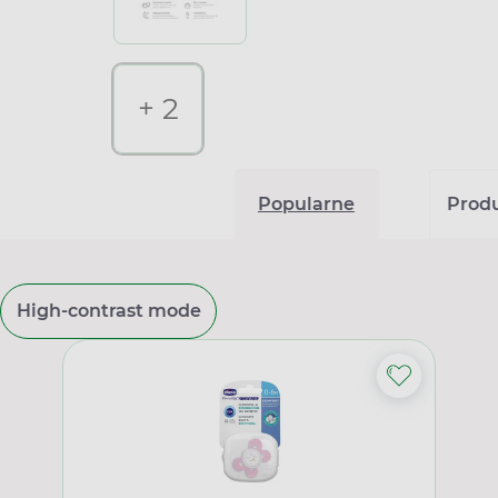
+ 2
Popularne
Produk
High-contrast mode