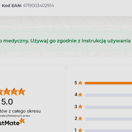
Kod EAN:
4719003402914
b medyczny. Używaj go zgodnie z instrukcją używania 
5
4
5.0
3
entów
z całego okresu
 zweryfikowanych przez
2
1