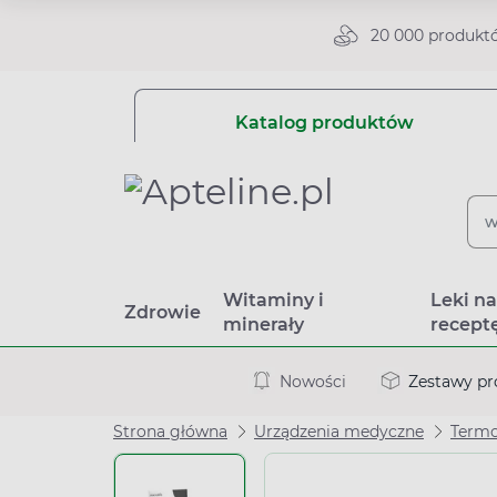
20 000 produkt
Katalog produktów
Witaminy i
Leki n
Zdrowie
minerały
recept
Nowości
Zestawy p
Strona główna
Urządzenia medyczne
Term