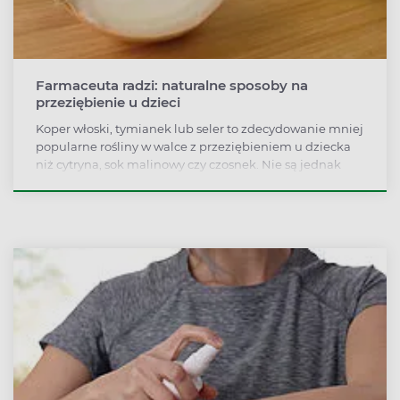
Farmaceuta radzi: naturalne sposoby na
przeziębienie u dzieci
Koper włoski, tymianek lub seler to zdecydowanie mniej
popularne rośliny w walce z przeziębieniem u dziecka
niż cytryna, sok malinowy czy czosnek. Nie są jednak
mniej skuteczne. O znanych i mniej znanych
naturalnych sposobach na walkę z przeziębieniem
opowiada mgr Joanna Żarnowska, farmaceutka
prowadząca aptekę w ramach programu PARTNER+.