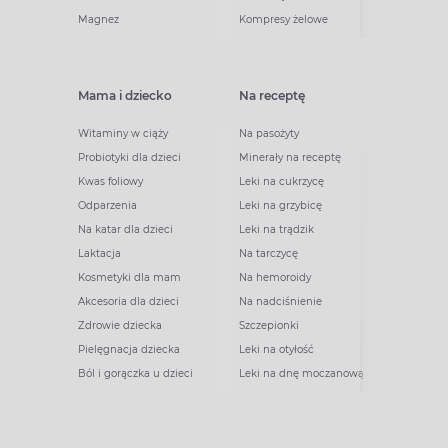
Magnez
Kompresy żelowe
Mama i dziecko
Na receptę
Witaminy w ciąży
Na pasożyty
Probiotyki dla dzieci
Minerały na receptę
Kwas foliowy
Leki na cukrzycę
Odparzenia
Leki na grzybicę
Na katar dla dzieci
Leki na trądzik
Laktacja
Na tarczycę
Kosmetyki dla mam
Na hemoroidy
Akcesoria dla dzieci
Na nadciśnienie
Zdrowie dziecka
Szczepionki
Pielęgnacja dziecka
Leki na otyłość
Ból i gorączka u dzieci
Leki na dnę moczanową