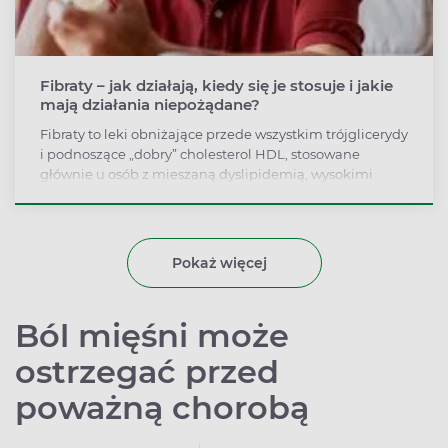
Fibraty – jak działają, kiedy się je stosuje i jakie
mają działania niepożądane?
Fibraty to leki obniżające przede wszystkim trójglicerydy
i podnoszące „dobry” cholesterol HDL, stosowane
głównie u osób z mieszaną dyslipidemią, wysokimi
trójglicerydami i u chorych na cukrzycę. Sprawdź, jak
działają fibraty, kiedy są stosowane w zaburzeniach
lipidowych, jakie dają efekty, działania niepożądane
oraz czy można je łączyć ze statynami.
Pokaż więcej
Ból mięśni może
ostrzegać przed
poważną chorobą