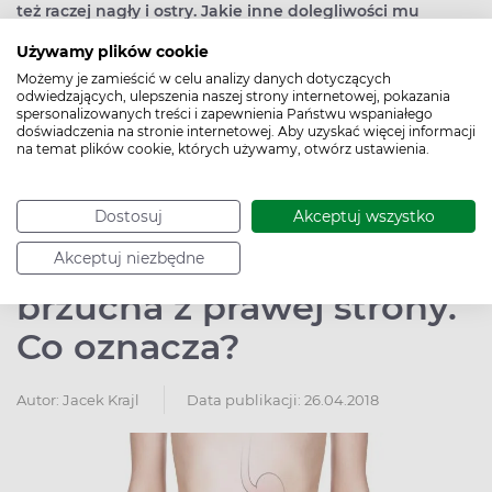
też raczej nagły i ostry. Jakie inne dolegliwości mu
towarzyszą (sztywność, osłabienie, gorączka, zaburzenia
Używamy plików cookie
snu). Czy jest większy w dzień czy w nocy.
Możemy je zamieścić w celu analizy danych dotyczących
odwiedzających, ulepszenia naszej strony internetowej, pokazania
spersonalizowanych treści i zapewnienia Państwu wspaniałego
Czytaj więcej
doświadczenia na stronie internetowej. Aby uzyskać więcej informacji
na temat plików cookie, których używamy, otwórz ustawienia.
Ból brzucha z lewej
Dostosuj
Akceptuj wszystko
strony, ból żołądka, ból
Akceptuj niezbędne
brzucha z prawej strony.
Co oznacza?
Autor:
Jacek Krajl
Data publikacji: 26.04.2018