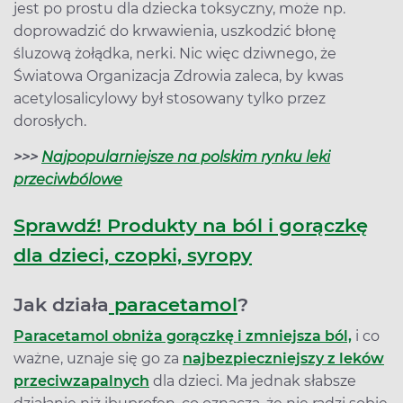
jest po prostu dla dziecka toksyczny, może np.
doprowadzić do krwawienia, uszkodzić błonę
śluzową żołądka, nerki. Nic więc dziwnego, że
Światowa Organizacja Zdrowia zaleca, by kwas
acetylosalicylowy był stosowany tylko przez
dorosłych.
>>>
Najpopularniejsze na polskim rynku leki
przeciwbólowe
Sprawdź! Produkty na ból i gorączkę
dla dzieci, czopki, syropy
Jak działa
paracetamol
?
Paracetamol obniża gorączkę i zmniejsza ból,
i co
ważne, uznaje się go za
najbezpieczniejszy z leków
przeciwzapalnych
dla dzieci. Ma jednak słabsze