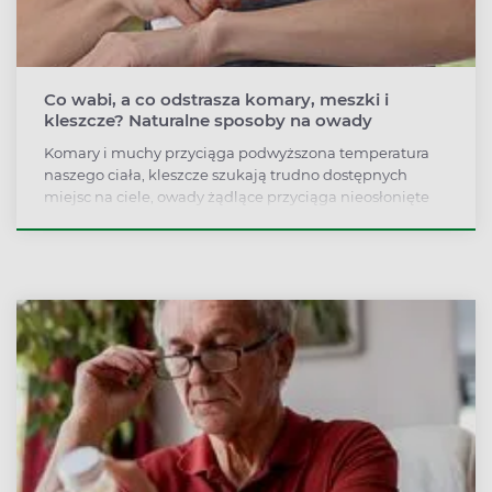
Co wabi, a co odstrasza komary, meszki i
kleszcze? Naturalne sposoby na owady
Komary i muchy przyciąga podwyższona temperatura
naszego ciała, kleszcze szukają trudno dostępnych
miejsc na ciele, owady żądlące przyciąga nieosłonięte
jedzenie lub napój. Część tych insektów można jednak
zniechęcić zapachem niektórych ziół i olejków
eterycznych.