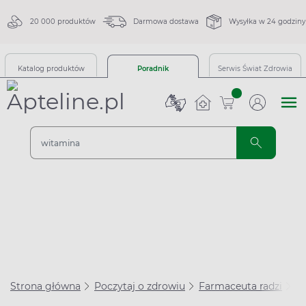
20 000 produktów
Darmowa dostawa
Wysyłka w 24 godziny
Katalog produktów
Poradnik
Serwis Świat Zdrowia
sztuk
Strona główna
Poczytaj o zdrowiu
Farmaceuta radzi
Le