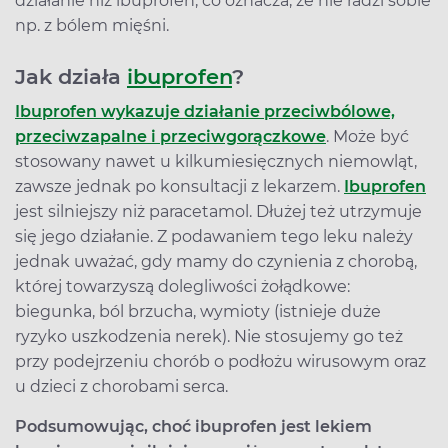
działanie niż ibuprofen, co oznacza, że nie radzi sobie
np. z bólem mięśni.
Jak działa
ibuprofen
?
Ibuprofen wykazuje działanie przeciwbólowe,
przeciwzapalne i przeciwgorączkowe
. Może być
stosowany nawet u kilkumiesięcznych niemowląt,
zawsze jednak po konsultacji z lekarzem.
Ibuprofen
jest silniejszy niż paracetamol. Dłużej też utrzymuje
się jego działanie. Z podawaniem tego leku należy
jednak uważać, gdy mamy do czynienia z chorobą,
której towarzyszą dolegliwości żołądkowe:
biegunka, ból brzucha, wymioty (istnieje duże
ryzyko uszkodzenia nerek). Nie stosujemy go też
przy podejrzeniu chorób o podłożu wirusowym oraz
u dzieci z chorobami serca.
Podsumowując, choć ibuprofen jest lekiem