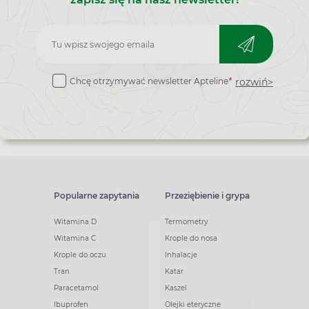
Zapisz
do
rozwiń>
Chcę otrzymywać newsletter Apteline
*
newslettera
Popularne zapytania
Przeziębienie i grypa
Witamina D
Termometry
Witamina C
Krople do nosa
Krople do oczu
Inhalacje
Tran
Katar
Paracetamol
Kaszel
Ibuprofen
Olejki eteryczne