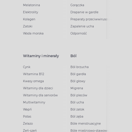
Melatonina
Gorączka
Elektrolity
Drapanie w gardle
Kolagen
Preparaty przeciwwirusowe
Zatoki
Zapalenie ucha
Woda morska
Odporność
Witaminy i minerały
Ból
Cynk
Ból brzucha
Witamina B12
Ból gardła
Kwasy omega
Ból głowy
Witaminy dla dzieci
Migrena
Witaminy dla seniorów
Ból pleców
Multiwitaminy
Ból ucha
Wapń
Ból zatok
Potas
Ból zęba
Żelazo
Bóle menstruacyjne
Żeń-szeń
Bóle mięśniowo-stawowe