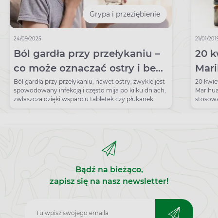
Grypa i przeziębienie
24/09/2025
21/01/201
Ból gardła przy przełykaniu –
20 k
co może oznaczać ostry i bez
Mari
gorączki? Jak go leczyć?
cho
Ból gardła przy przełykaniu, nawet ostry, zwykle jest
20 kwie
spowodowany infekcją i często mija po kilku dniach,
Marihu
mar
zwłaszcza dzięki wsparciu tabletek czy płukanek.
stosowa
aptece 
zale
Bądź na bieżąco,
zapisz się na nasz newsletter!
Zapisz