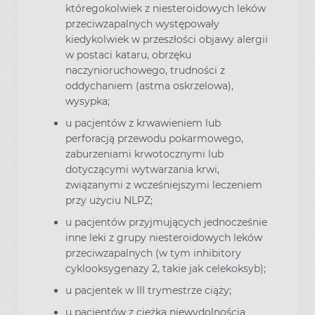
któregokolwiek z niesteroidowych leków
przeciwzapalnych występowały
kiedykolwiek w przeszłości objawy alergii
w postaci kataru, obrzęku
naczynioruchowego, trudności z
oddychaniem (astma oskrzelowa),
wysypka;
u pacjentów z krwawieniem lub
perforacją przewodu pokarmowego,
zaburzeniami krwotocznymi lub
dotyczącymi wytwarzania krwi,
związanymi z wcześniejszymi leczeniem
przy użyciu NLPZ;
u pacjentów przyjmujących jednocześnie
inne leki z grupy niesteroidowych leków
przeciwzapalnych (w tym inhibitory
cyklooksygenazy 2, takie jak celekoksyb);
u pacjentek w III trymestrze ciąży;
u pacjentów z ciężką niewydolnością