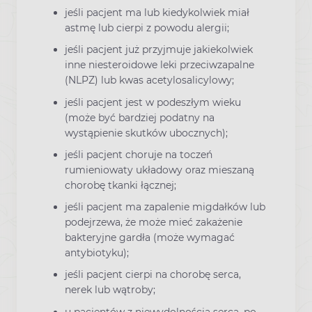
jeśli pacjent ma lub kiedykolwiek miał
astmę lub cierpi z powodu alergii;
jeśli pacjent już przyjmuje jakiekolwiek
inne niesteroidowe leki przeciwzapalne
(NLPZ) lub kwas acetylosalicylowy;
jeśli pacjent jest w podeszłym wieku
(może być bardziej podatny na
wystąpienie skutków ubocznych);
jeśli pacjent choruje na toczeń
rumieniowaty układowy oraz mieszaną
chorobę tkanki łącznej;
jeśli pacjent ma zapalenie migdałków lub
podejrzewa, że może mieć zakażenie
bakteryjne gardła (może wymagać
antybiotyku);
jeśli pacjent cierpi na chorobę serca,
nerek lub wątroby;
u pacjentów z niewydolnością serca, po