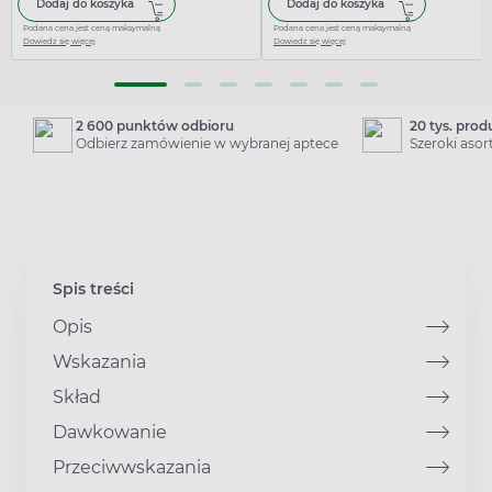
Dodaj do koszyka
Dodaj do koszyka
Podana cena jest ceną maksymalną
Podana cena jest ceną maksymalną
Dowiedz się więcej
Dowiedz się więcej
2 600 punktów odbioru
20 tys. pro
Odbierz zamówienie w wybranej aptece
Szeroki aso
Spis treści
Opis
Wskazania
Skład
Dawkowanie
Przeciwwskazania