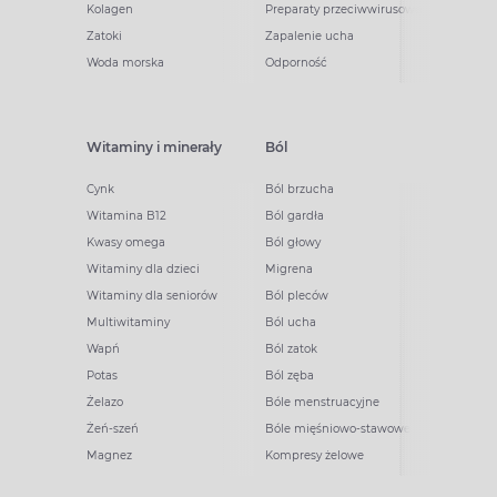
Kolagen
Preparaty przeciwwirusowe
Zatoki
Zapalenie ucha
Woda morska
Odporność
Witaminy i minerały
Ból
Cynk
Ból brzucha
Witamina B12
Ból gardła
Kwasy omega
Ból głowy
Witaminy dla dzieci
Migrena
Witaminy dla seniorów
Ból pleców
Multiwitaminy
Ból ucha
Wapń
Ból zatok
Potas
Ból zęba
Żelazo
Bóle menstruacyjne
Żeń-szeń
Bóle mięśniowo-stawowe
Magnez
Kompresy żelowe