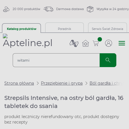
20 000 produktów
Darmowa dostawa
Wysyłka w 24 godziny
Katalog produktów
Poradnik
Serwis Świat Zdrowia
sztuk
Strona główna
Przeziębienie i grypa
Ból gardła i chrypk
Strepsils Intensive, na ostry ból gardła, 16
tabletek do ssania
produkt leczniczy nierefundowany otc, produkt dostępny
bez recepty