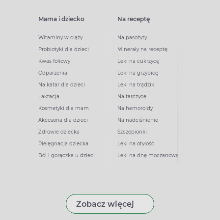
Mama i dziecko
Na receptę
Witaminy w ciąży
Na pasożyty
Probiotyki dla dzieci
Minerały na receptę
Kwas foliowy
Leki na cukrzycę
Odparzenia
Leki na grzybicę
Na katar dla dzieci
Leki na trądzik
Laktacja
Na tarczycę
Kosmetyki dla mam
Na hemoroidy
Akcesoria dla dzieci
Na nadciśnienie
Zdrowie dziecka
Szczepionki
Pielęgnacja dziecka
Leki na otyłość
Ból i gorączka u dzieci
Leki na dnę moczanową
Zobacz więcej