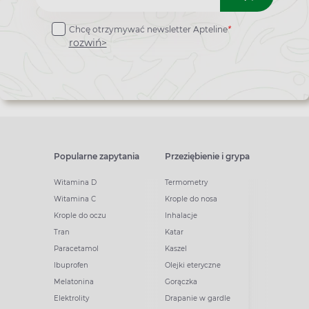
do
Chcę otrzymywać newsletter Apteline
*
newslettera
rozwiń>
Popularne zapytania
Przeziębienie i grypa
Witamina D
Termometry
Witamina C
Krople do nosa
Krople do oczu
Inhalacje
Tran
Katar
Paracetamol
Kaszel
Ibuprofen
Olejki eteryczne
Melatonina
Gorączka
Elektrolity
Drapanie w gardle