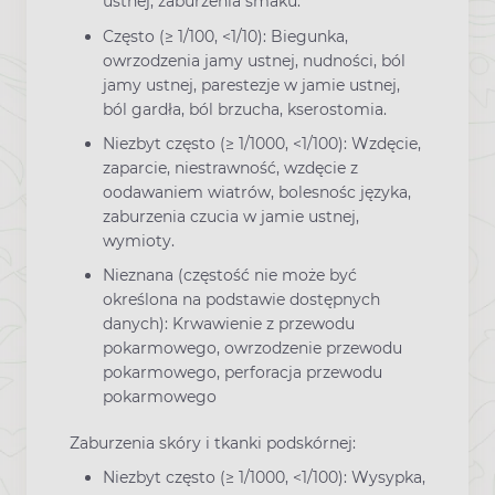
ustnej, zaburzenia smaku.
Często (≥ 1/100, <1/10): Biegunka,
owrzodzenia jamy ustnej, nudności, ból
jamy ustnej, parestezje w jamie ustnej,
ból gardła, ból brzucha, kserostomia.
Niezbyt często (≥ 1/1000, <1/100): Wzdęcie,
zaparcie, niestrawność, wzdęcie z
oodawaniem wiatrów, bolesnośc języka,
zaburzenia czucia w jamie ustnej,
wymioty.
Nieznana (częstość nie może być
określona na podstawie dostępnych
danych): Krwawienie z przewodu
pokarmowego, owrzodzenie przewodu
pokarmowego, perforacja przewodu
pokarmowego
Zaburzenia skóry i tkanki podskórnej:
Niezbyt często (≥ 1/1000, <1/100): Wysypka,