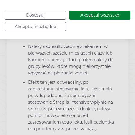
Dostosuj
Akceptuj wszystko
Przed zastosowaniem leku należy
skonsultować się lekarzem lub
Akceptuj niezbędne
farmaceutą. Nie należy przyjmować leku
w ostatnich trzech miesiącach ciąży.
Należy skonsultować się z lekarzem w
pierwszych sześciu miesiącach ciąży lub
karmienia piersią. Flurbiprofen należy do
grupy leków, które mogą niekorzystnie
wpływać na płodność kobiet.
Efekt ten jest odwracalny, po
zaprzestaniu stosowania leku. Jest mało
prawdopodobne, że sporadyczne
stosowanie Strepils Intensive wpłynie na
szanse zajścia w ciążę. Jednakże, należy
poinformować lekarza przed
zastosowaniem tego leku, jeśli pacjentka
ma problemy z zajściem w ciążę.