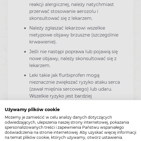
reakcji alergicznej, należy natychmiast
przerwać stosowanie aerozolu i
skonsultować się z lekarzem.
Należy zgłaszać lekarzowi wszelkie
nietypowe objawy brzuszne (szczególnie
krwawienie).
Jeśli nie nastąpi poprawa lub pojawią się
nowe objawy, należy skonsultować się z
lekarzem.
Leki takie jak flurbiprofen mogą
nieznacznie zwiększać ryzyko ataku serca
(zawał mięśnia sercowego) lub udaru.
Wszelkie ryzyko jest bardziej
prawdopodobne przy większych dawkach
Używamy plików cookie
lub długotrwałym leczeniu. Nie należy
przekraczać zalecanej dawki ani czasu
Możemy je zamieścić w celu analizy danych dotyczących
odwiedzających, ulepszenia naszej strony internetowej, pokazania
trwania leczenia.
spersonalizowanych treści i zapewnienia Państwu wspaniałego
doświadczenia na stronie internetowej. Aby uzyskać więcej informacji
na temat plików cookie, których używamy, otwórz ustawienia.
Ciąża i laktacja