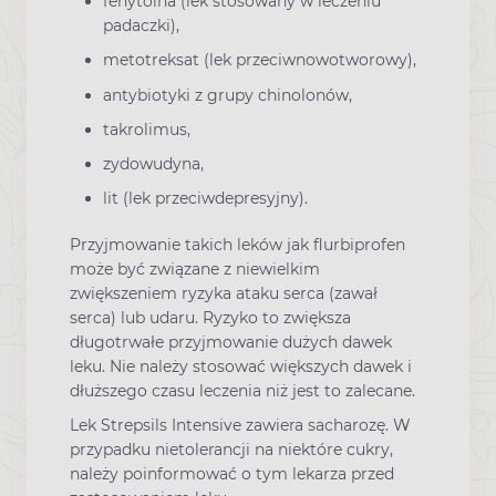
fenytoina (lek stosowany w leczeniu
padaczki),
metotreksat (lek przeciwnowotworowy),
antybiotyki z grupy chinolonów,
takrolimus,
zydowudyna,
lit (lek przeciwdepresyjny).
Przyjmowanie takich leków jak flurbiprofen
może być związane z niewielkim
zwiększeniem ryzyka ataku serca (zawał
serca) lub udaru. Ryzyko to zwiększa
długotrwałe przyjmowanie dużych dawek
leku. Nie należy stosować większych dawek i
dłuższego czasu leczenia niż jest to zalecane.
Lek Strepsils Intensive zawiera sacharozę. W
przypadku nietolerancji na niektóre cukry,
należy poinformować o tym lekarza przed