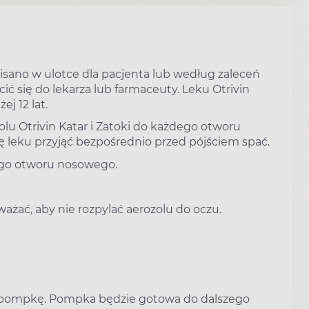
pisano w ulotce dla pacjenta lub według zaleceń
ić się do lekarza lub farmaceuty. Leku Otrivin
ej 12 lat.
zolu Otrivin Katar i Zatoki do każdego otworu
ę leku przyjąć bezpośrednio przed pójściem spać.
dego otworu nosowego.
ażać, aby nie rozpylać aerozolu do oczu.
ć pompkę. Pompka będzie gotowa do dalszego