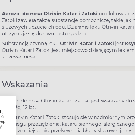
Aerozol do nosa Otrivin Katar i Zatoki
odblokowuje za
Zatoki zawiera także substancje pomocnicze, takie jak m
śluzowych uczucie chłodu. Działanie leku Otrivin Katar i
utrzymuje się do dwunastu godzin.
Substancją czynną leku
Otrivin Katar i Zatoki
jest
ksy
Otrivin Katar i Zatoki jest miejscowo działającym leki
śluzowej nosa.
Wskazania
Aerozol do nosa Otrivin Katar i Zatoki jest wskazany do
powyżej 12 lat.
h,
ści i
Lek Otrivin Katar i Zatoki stosuje się w nadmiernym p
ej.
przebiegu przeziębienia, kataru siennego, alergicznego 
y,
Dzięki zmniejszaniu przekrwienia błony śluzowej jamy