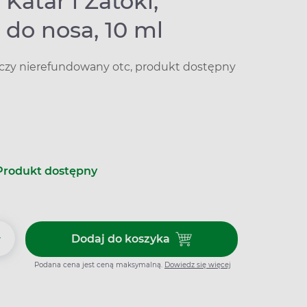
 Katar i Zatoki,
 do nosa, 10 ml
iczy nierefundowany otc, produkt dostępny
Produkt dostępny
+
Dodaj do koszyka
Dodaj do koszyka Otrivin, Katar 
Podana cena jest ceną maksymalną.
Dowiedz się więcej