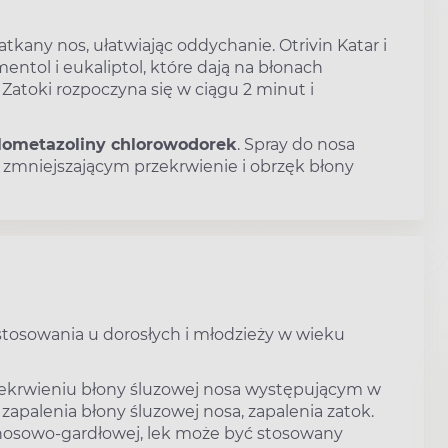
tkany nos, ułatwiając oddychanie. Otrivin Katar i
entol i eukaliptol, które dają na błonach
 Zatoki rozpoczyna się w ciągu 2 minut i
lometazoliny chlorowodorek
. Spray do nosa
em zmniejszającym przekrwienie i obrzęk błony
 stosowania u dorosłych i młodzieży w wieku
rzekrwieniu błony śluzowej nosa występującym w
zapalenia błony śluzowej nosa, zapalenia zatok.
 nosowo-gardłowej, lek może być stosowany