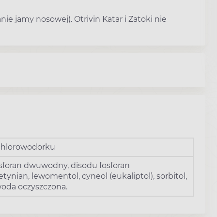
nie jamy nosowej). Otrivin Katar i Zatoki nie
 chlorowodorku
sforan dwuwodny, disodu fosforan
nian, lewomentol, cyneol (eukaliptol), sorbitol,
woda oczyszczona.