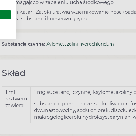
wspomagająco w zapaleniu ucha środkowego.
Otrivin Katar i Zatoki ułatwia wziernikowanie nosa (bada
zawiera substancji konserwujących.
Substancja czynna:
Xylometazolini hydrochloridum
Skład
1 ml
1 mg substancji czynnej ksylometazoliny
roztworu
substancje pomocnicze: sodu diwodorofo
zawiera:
dwunastowodny, sodu chlorek, disodu edety
makrogologlicerolu hydroksystearynian, 