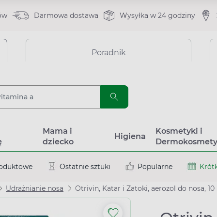
ów
Darmowa dostawa
Wysyłka w 24 godziny
Poradnik
a
Mama i
Kosmetyki i
Higiena
ę
dziecko
Dermokosmety
roduktowe
Ostatnie sztuki
Popularne
Krótk
Udrażnianie nosa
Otrivin, Katar i Zatoki, aerozol do nosa, 10