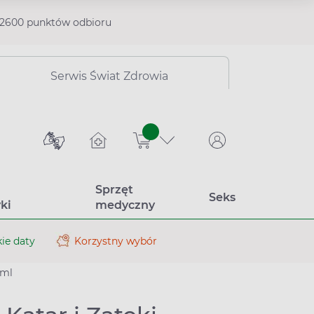
2600 punktów odbioru
Serwis Świat Zdrowia
sztuk
Sprzęt
Seks
ki
medyczny
ie daty
Korzystny wybór
 ml