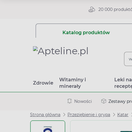
20 000 produkt
Katalog produktów
Witaminy i
Leki n
Zdrowie
minerały
recept
Nowości
Zestawy p
Strona główna
Przeziębienie i grypa
Katar