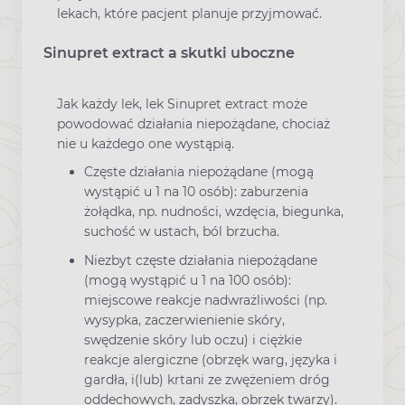
lekach, które pacjent planuje przyjmować.
Sinupret extract a skutki uboczne
Jak każdy lek, lek Sinupret extract może
powodować działania niepożądane, chociaż
nie u każdego one wystąpią.
Częste działania niepożądane (mogą
wystąpić u 1 na 10 osób): zaburzenia
żołądka, np. nudności, wzdęcia, biegunka,
suchość w ustach, ból brzucha.
Niezbyt częste działania niepożądane
(mogą wystąpić u 1 na 100 osób):
miejscowe reakcje nadwrażliwości (np.
wysypka, zaczerwienienie skóry,
swędzenie skóry lub oczu) i ciężkie
reakcje alergiczne (obrzęk warg, języka i
gardła, i(lub) krtani ze zwężeniem dróg
oddechowych, zadyszka, obrzęk twarzy).