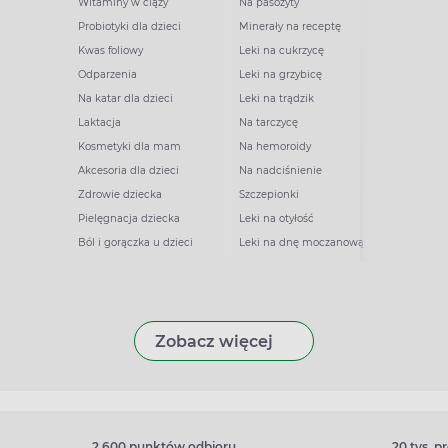
Witaminy w ciąży
Na pasożyty
Probiotyki dla dzieci
Minerały na receptę
Kwas foliowy
Leki na cukrzycę
Odparzenia
Leki na grzybicę
Na katar dla dzieci
Leki na trądzik
Laktacja
Na tarczycę
Kosmetyki dla mam
Na hemoroidy
Akcesoria dla dzieci
Na nadciśnienie
Zdrowie dziecka
Szczepionki
Pielęgnacja dziecka
Leki na otyłość
Ból i gorączka u dzieci
Leki na dnę moczanową
Zobacz więcej
2 600 punktów odbioru
20 tys. 