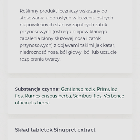
Roślinny produkt leczniczy wskazany do
stosowania u dorosłych w leczeniu ostrych
niepowikłanych stanów zapalnych zatok
przynosowych (ostrego niepowikłanego
zapalenia błony śluzowej nosa i zatok
przynosowych) z objawami takimi jak katar,
niedrożność nosa, ból głowy, ból lub uczucie
rozpierania twarzy.
Substancja czynna:
Gentianae radix
,
Primulae
flos
,
Rumex crispus herba
,
Sambuci flos
,
Verbenae
officinalis herba
Skład tabletek Sinupret extract