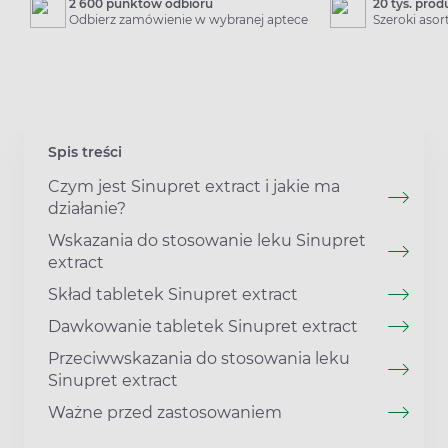
2 600 punktów odbioru
20 tys. pro
Odbierz zamówienie w wybranej aptece
Szeroki aso
Spis treści
Czym jest Sinupret extract i jakie ma
działanie?
Wskazania do stosowanie leku Sinupret
extract
Skład tabletek Sinupret extract
Dawkowanie tabletek Sinupret extract
Przeciwwskazania do stosowania leku
Sinupret extract
Ważne przed zastosowaniem