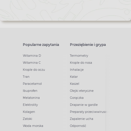
Popularne zapytania
Przeziębienie i grypa
Witamina D
Termometry
Witamina C
Krople do nosa
Krople do oczu
Inhalacje
Tran
Katar
Paracetamol
Kaszel
Ibuprofen
Olejki eteryczne
Melatonina
Gorączka
Elektrolity
Drapanie w gardle
Kolagen
Preparaty przeciwwirusowe
Zatoki
Zapalenie ucha
Woda morska
Odporność