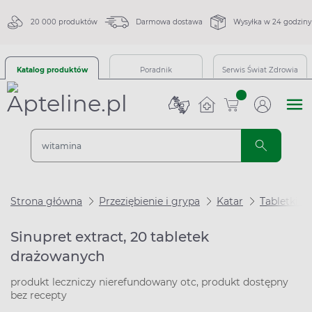
20 000 produktów
Darmowa dostawa
Wysyłka w 24 godziny
Katalog produktów
Poradnik
Serwis Świat Zdrowia
sztuk
Strona główna
Przeziębienie i grypa
Katar
Tabletki n
Sinupret extract, 20 tabletek
drażowanych
produkt leczniczy nierefundowany otc, produkt dostępny
bez recepty