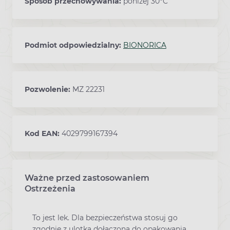
Sposób przechowywania:
poniżej 30°C
Podmiot odpowiedzialny:
BIONORICA
Pozwolenie:
MZ 22231
Kod EAN:
4029799167394
Ważne przed zastosowaniem
Ostrzeżenia
To jest lek. Dla bezpieczeństwa stosuj go
zgodnie z ulotką dołączoną do opakowania.