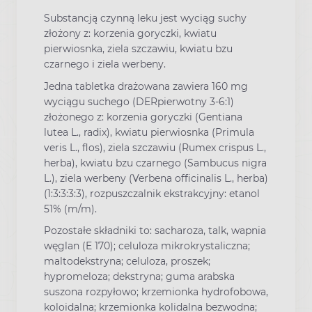
Substancją czynną leku jest wyciąg suchy
złożony z: korzenia goryczki, kwiatu
pierwiosnka, ziela szczawiu, kwiatu bzu
czarnego i ziela werbeny.
Jedna tabletka drażowana zawiera 160 mg
wyciągu suchego (DERpierwotny 3-6:1)
złożonego z: korzenia goryczki (Gentiana
lutea L., radix), kwiatu pierwiosnka (Primula
veris L., flos), ziela szczawiu (Rumex crispus L.,
herba), kwiatu bzu czarnego (Sambucus nigra
L.), ziela werbeny (Verbena officinalis L., herba)
(1:3:3:3:3), rozpuszczalnik ekstrakcyjny: etanol
51% (m/m).
Pozostałe składniki to: sacharoza, talk, wapnia
węglan (E 170); celuloza mikrokrystaliczna;
maltodekstryna; celuloza, proszek;
hypromeloza; dekstryna; guma arabska
suszona rozpyłowo; krzemionka hydrofobowa,
koloidalna; krzemionka kolidalna bezwodna;