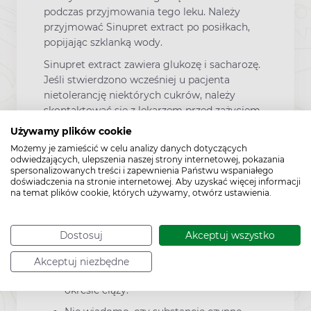
podczas przyjmowania tego leku. Należy
przyjmować Sinupret extract po posiłkach,
popijając szklanką wody.
Sinupret extract zawiera glukozę i sacharozę.
Jeśli stwierdzono wcześniej u pacjenta
nietolerancję niektórych cukrów, należy
skontaktować się z lekarzem przed zażyciem
tego produktu leczniczego.
Używamy plików cookie
Uwaga dla diabetyków: Jedna tabletka
Możemy je zamieścić w celu analizy danych dotyczących
odwiedzających, ulepszenia naszej strony internetowej, pokazania
drażowana zawiera średnio 0,3 g łatwo
spersonalizowanych treści i zapewnienia Państwu wspaniałego
przyswajalnych węglowodanów.
doświadczenia na stronie internetowej. Aby uzyskać więcej informacji
na temat plików cookie, których używamy, otwórz ustawienia.
Sinupret extract podczas ciąży i
karmienia piersią
Dostosuj
Akceptuj wszystko
Ze względów bezpieczeństwa należy
Akceptuj niezbędne
unikać podawania Sinupret extract w
okresie ciąży.