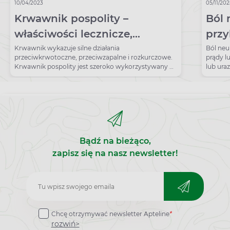
10/04/2023
05/11/20
Krwawnik pospolity –
Ból 
właściwości lecznicze,
prz
działanie i zastosowanie
na b
Krwawnik wykazuje silne działania
Ból neu
przeciwkrwotoczne, przeciwzapalne i rozkurczowe.
prądy l
Krwawnik pospolity jest szeroko wykorzystywany w
lub ura
przemyśle kosmetycznym.
Bądź na bieżąco,
zapisz się na nasz newsletter!
Zapisz
do
Chcę otrzymywać newsletter Apteline
*
newslettera
rozwiń>