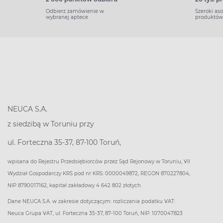
Odbierz zamówienie w
Szeroki as
wybranej aptece
produktów
NEUCA S.A.
z siedzibą w Toruniu przy
ul. Forteczna 35-37, 87-100 Toruń,
wpisana do Rejestru Przedsiębiorców przez Sąd Rejonowy w Toruniu, VII
Wydział Gospodarczy KRS pod nr KRS: 0000049872, REGON 870227804,
NIP 8790017162, kapitał zakładowy 4 642 802 złotych.
Dane NEUCA S.A. w zakresie dotyczącym: rozliczania podatku VAT:
Neuca Grupa VAT, ul. Forteczna 35-37, 87-100 Toruń, NIP: 1070047823