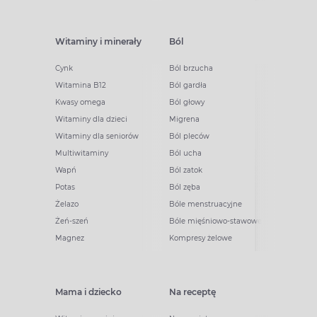
Witaminy i minerały
Ból
Cynk
Ból brzucha
Witamina B12
Ból gardła
Kwasy omega
Ból głowy
Witaminy dla dzieci
Migrena
Witaminy dla seniorów
Ból pleców
Multiwitaminy
Ból ucha
Wapń
Ból zatok
Potas
Ból zęba
Żelazo
Bóle menstruacyjne
Żeń-szeń
Bóle mięśniowo-stawowe
Magnez
Kompresy żelowe
Mama i dziecko
Na receptę