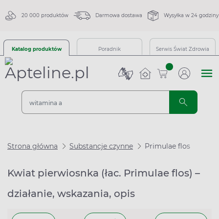
20 000 produktów
Darmowa dostawa
Wysyłka w 24 godziny
Katalog produktów
Poradnik
Serwis Świat Zdrowia
sztuk
Strona główna
Substancje czynne
Primulae flos
Kwiat pierwiosnka (łac. Primulae flos) –
działanie, wskazania, opis