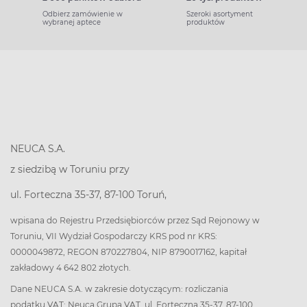
Odbierz zamówienie w
Szeroki asortyment
wybranej aptece
produktów
NEUCA S.A.
z siedzibą w Toruniu przy
ul. Forteczna 35-37, 87-100 Toruń,
wpisana do Rejestru Przedsiębiorców przez Sąd Rejonowy w
Toruniu, VII Wydział Gospodarczy KRS pod nr KRS:
0000049872, REGON 870227804, NIP 8790017162, kapitał
zakładowy 4 642 802 złotych.
Dane NEUCA S.A. w zakresie dotyczącym: rozliczania
podatku VAT: Neuca Grupa VAT, ul. Forteczna 35-37, 87-100