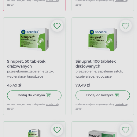
Podana cena jest ceną maksymalną.
Dowiedz się
Podana cena jest ceną maksymalną.
Dowiedz się
więcej
więcej
Sinupret, 50 tabletek
Sinupret, 100 tabletek
drażowanych
drażowanych
przeziębienie, zapalenie zatok,
przeziębienie, zapalenie zatok,
wspierające, łagodzące
wspierające, łagodzące
45,49 zł
79,49 zł
Dodaj do koszyka Sinupret, 50 tabletek drażowanych
Dodaj do kosz
Dodaj do koszyka
Dodaj do koszyka
Podana cena jest ceną maksymalną.
Dowiedz się
Podana cena jest ceną maksymalną.
Dowiedz się
więcej
więcej