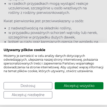
w rzadkich przypadkach mogą wystąpić reakcje
uczuleniowe, szczególnie u osób wrażliwych na
rośliny z rodziny pierwiosnkowatych.
Kwiat pierwiosnka jest przeciwwskazany u osób:
z nadwrażliwością na składniki rośliny,
w przypadku poważnych schorzeń wątroby lub nerek,
szczególnie w przypadku dużych dawek,
kobiet w ciąży oraz karmiących piersią (ze względu na
brak pełnych badań bezpieczeństwa).
Używamy plików cookie
>>
Jak szybko wyleczyć przeziębienie? Leki i domowe
Możemy je zamieścić w celu analizy danych dotyczących
odwiedzających, ulepszenia naszej strony internetowej, pokazania
sposoby
spersonalizowanych treści i zapewnienia Państwu wspaniałego
doświadczenia na stronie internetowej. Aby uzyskać więcej informacji
Kwiat pierwiosnka – najczęstsze interakcje
na temat plików cookie, których używamy, otwórz ustawienia.
Chociaż pierwiosnek jest stosunkowo bezpieczny, może
wchodzić w interakcje z niektórymi lekami, takimi jak:
Dostosuj
Akceptuj wszystko
leki wykrztuśne i przeciwkaszlowe, ponieważ może
nasilać ich działanie,
Akceptuj niezbędne
leki uspokajające i nasenne, ze względu na swoje
właściwości łagodzące.