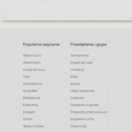
Popularne zapytania
Przeziębienie i grypa
Witamina D
Termometry
Witamina C
Krople do nosa
Krople do oczu
Inhalacje
Tran
Katar
Paracetamol
Kaszel
Ibuprofen
Olejki eteryczne
Melatonina
Gorączka
Elektrolity
Drapanie w gardle
Kolagen
Preparaty przeciwwirusowe
Zatoki
Zapalenie ucha
Woda morska
Odporność