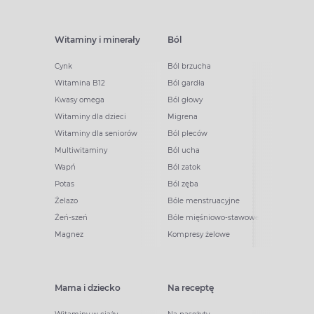
Witaminy i minerały
Ból
Cynk
Ból brzucha
Witamina B12
Ból gardła
Kwasy omega
Ból głowy
Witaminy dla dzieci
Migrena
Witaminy dla seniorów
Ból pleców
Multiwitaminy
Ból ucha
Wapń
Ból zatok
Potas
Ból zęba
Żelazo
Bóle menstruacyjne
Żeń-szeń
Bóle mięśniowo-stawowe
Magnez
Kompresy żelowe
Mama i dziecko
Na receptę