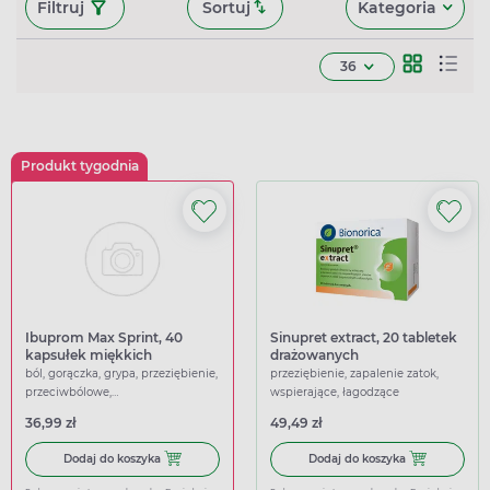
Filtruj
Sortuj
Kategoria
36
Produkt tygodnia
Ibuprom Max Sprint, 40
Sinupret extract, 20 tabletek
kapsułek miękkich
drażowanych
ból, gorączka, grypa, przeziębienie,
przeziębienie, zapalenie zatok,
przeciwbólowe,
wspierające, łagodzące
przeciwgorączkowe
36,99 zł
49,49 zł
Dodaj do koszyka Ibuprom Max Sprint, 40 kapsułek miękk
Dodaj do koszy
Dodaj do koszyka
Dodaj do koszyka