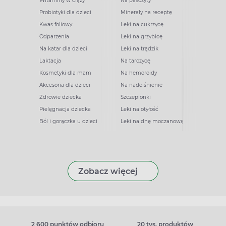
Witaminy w ciąży
Na pasożyty
Probiotyki dla dzieci
Minerały na receptę
Kwas foliowy
Leki na cukrzycę
Odparzenia
Leki na grzybicę
Na katar dla dzieci
Leki na trądzik
Laktacja
Na tarczycę
Kosmetyki dla mam
Na hemoroidy
Akcesoria dla dzieci
Na nadciśnienie
Zdrowie dziecka
Szczepionki
Pielęgnacja dziecka
Leki na otyłość
Ból i gorączka u dzieci
Leki na dnę moczanową
Zobacz więcej
2 600 punktów odbioru
20 tys. produktów