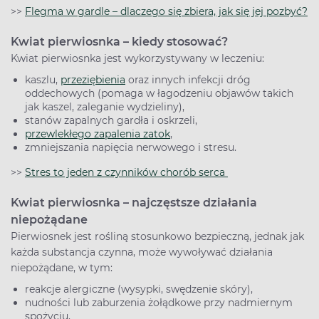
>>
Flegma w gardle – dlaczego się zbiera, jak się jej pozbyć?
Kwiat pierwiosnka – kiedy stosować?
Kwiat pierwiosnka jest wykorzystywany w leczeniu:
kaszlu,
przeziębienia
oraz innych infekcji dróg
oddechowych (pomaga w łagodzeniu objawów takich
jak kaszel, zaleganie wydzieliny),
stanów zapalnych gardła i oskrzeli,
przewlekłego zapalenia zatok
,
zmniejszania napięcia nerwowego i stresu.
>>
Stres to jeden z czynników chorób serca
Kwiat pierwiosnka – najczęstsze działania
niepożądane
Pierwiosnek jest rośliną stosunkowo bezpieczną, jednak jak
każda substancja czynna, może wywoływać działania
niepożądane, w tym:
reakcje alergiczne (wysypki, swędzenie skóry),
nudności lub zaburzenia żołądkowe przy nadmiernym
spożyciu,