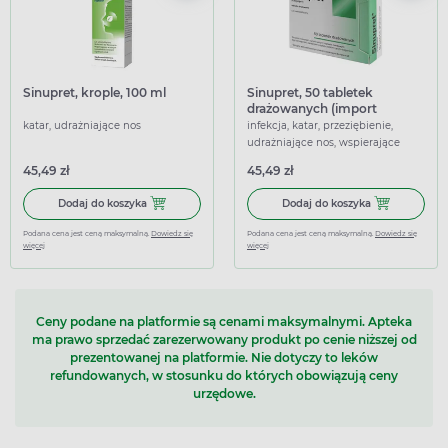
Sinupret, krople, 100 ml
Sinupret, 50 tabletek
drażowanych (import
równoległy Delfarma
katar, udrażniające nos
infekcja, katar, przeziębienie,
Bułgaria)
udrażniające nos, wspierające
45,49 zł
45,49 zł
Dodaj do koszyka Sinupret, krople, 100 ml
Dodaj do koszy
Dodaj do koszyka
Dodaj do koszyka
Podana cena jest ceną maksymalną.
Dowiedz się
Podana cena jest ceną maksymalną.
Dowiedz się
więcej
więcej
Ceny podane na platformie są cenami maksymalnymi. Apteka
ma prawo sprzedać zarezerwowany produkt po cenie niższej od
prezentowanej na platformie. Nie dotyczy to leków
refundowanych, w stosunku do których obowiązują ceny
urzędowe.