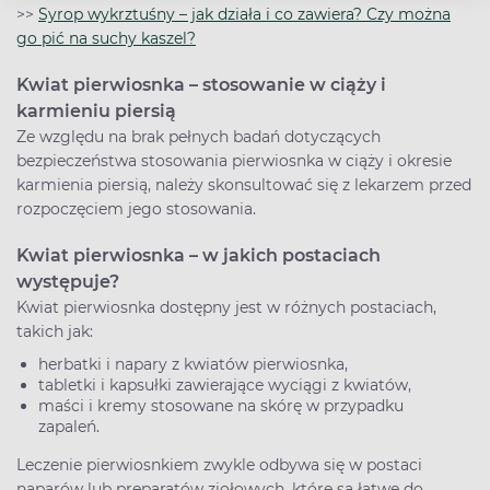
>>
Syrop wykrztuśny – jak działa i co zawiera? Czy można
go pić na suchy kaszel?
Kwiat pierwiosnka – stosowanie w ciąży i
karmieniu piersią
Ze względu na brak pełnych badań dotyczących
bezpieczeństwa stosowania pierwiosnka w ciąży i okresie
karmienia piersią, należy skonsultować się z lekarzem przed
rozpoczęciem jego stosowania.
Kwiat pierwiosnka – w jakich postaciach
występuje?
Kwiat pierwiosnka dostępny jest w różnych postaciach,
takich jak:
herbatki i napary z kwiatów pierwiosnka,
tabletki i kapsułki zawierające wyciągi z kwiatów,
maści i kremy stosowane na skórę w przypadku
zapaleń.
Leczenie pierwiosnkiem zwykle odbywa się w postaci
naparów lub preparatów ziołowych, które są łatwe do